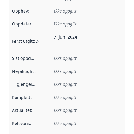
Opphav
:
Ikke oppgitt
Oppdateringsfrekvens
Ikke oppgitt
:
7. juni 2024
Først utgitt
:
Denne datoen sier når dataene i dette datasettet 
Sist oppdatert
:
Ikke oppgitt
Nøyaktighet
:
Ikke oppgitt
Tilgjengelighet
:
Ikke oppgitt
Kompletthet
:
Ikke oppgitt
Aktualitet
:
Ikke oppgitt
Relevans
:
Ikke oppgitt