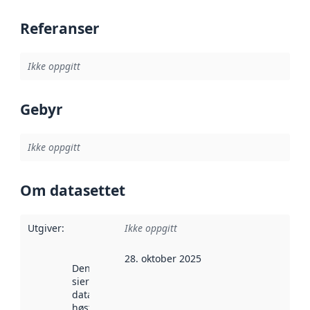
Referanser
Ikke oppgitt
Gebyr
Ikke oppgitt
Om datasettet
Utgiver
:
Ikke oppgitt
28. oktober 2025
Denne datoen
sier når
datasettet ble
høstet av