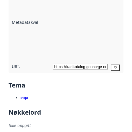
er en indikator
på hvor godt
datasettene er
beskrevet ved
Metadatakvalitet
:
hjelp
avmetadata.
Les mer om
metadatakvalitet
her
URI:
Kopier
Tema
Miljø
Nøkkelord
Ikke oppgitt