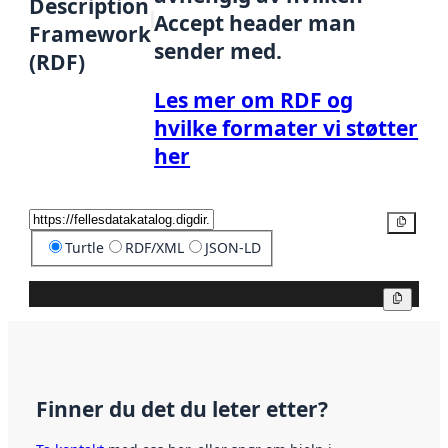
Description
Accept header man
Framework
sender med.
(RDF)
Les mer om RDF og
hvilke formater vi støtter
her
Kopier
Turtle
RDF/XML
JSON-LD
Kopier
Finner du det du leter etter?