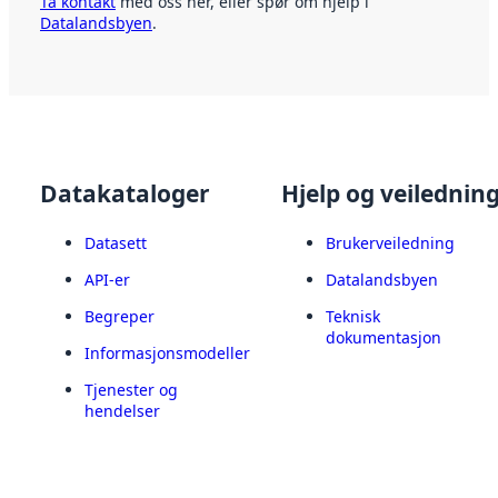
Ta kontakt
med oss her, eller spør om hjelp i
Datalandsbyen
.
Datakataloger
Hjelp og veilednin
Datasett
Brukerveiledning
API-er
Datalandsbyen
Begreper
Teknisk
dokumentasjon
Informasjonsmodeller
Tjenester og
hendelser