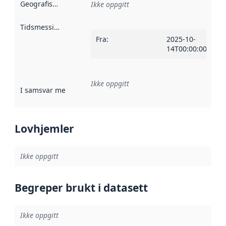
Geografisk avgrensning
:
Ikke oppgitt
Tidsmessig avgrensning
:
Fra
:
2025-10-
14T00:00:00Z
Ikke oppgitt
I samsvar med
:
Referanse til en implementasjonsregel eller a
Lovhjemler
Ikke oppgitt
Begreper brukt i datasett
Ikke oppgitt