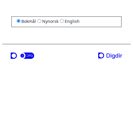
Bokmål
Nynorsk
English
en tjeneste fra