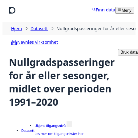
Hopp til hovedinnhold
Finn data
Meny
Hjem
Datasett
Nullgradspasseringer for år eller seso
Navnløs virksomhet
Bruk data
Nullgradspasseringer
for år eller sesonger,
midlet over perioden
1991–2020
Ukjent tilgangsnivå
Datasett
Les mer om tilgangsnivåer her