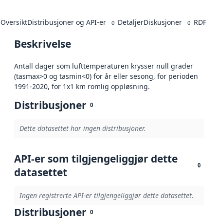
Oversikt
Distribusjoner og API-er
Detaljer
Diskusjoner
RDF
0
0
Beskrivelse
Antall dager som lufttemperaturen krysser null grader
(tasmax>0 og tasmin<0) for år eller sesong, for perioden
1991-2020, for 1x1 km romlig oppløsning.
Distribusjoner
0
Dette datasettet har ingen distribusjoner.
API-er som tilgjengeliggjør dette
0
datasettet
Ingen registrerte API-er tilgjengeliggjør dette datasettet.
Distribusjoner
0