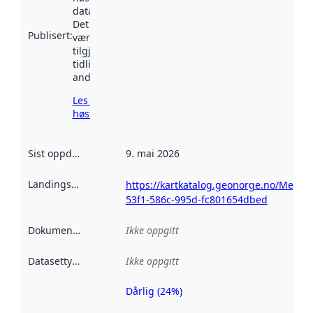
data.norge.no.
Det kan ha
Publisert
:
vært
tilgjengelig
tidligere
andre steder.
Les mer om
høsting her
Sist oppdatert
:
9. mai 2026
Landingsside
:
https://kartkatalog.geonorge.no/Metad
53f1-586c-995d-fc801654dbed
Dokumentasjon
:
Ikke oppgitt
Datasettype
:
Ikke oppgitt
Dårlig (24%)
Metadatakvalitet