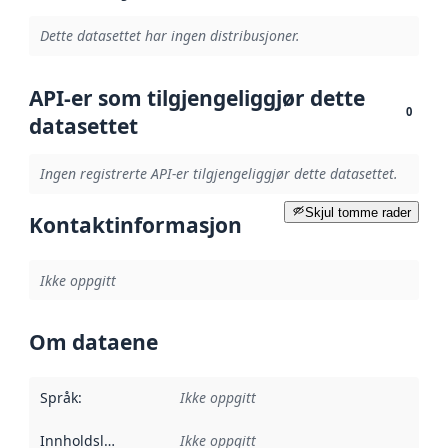
Dette datasettet har ingen distribusjoner.
API-er som tilgjengeliggjør dette
0
datasettet
Ingen registrerte API-er tilgjengeliggjør dette datasettet.
Skjul tomme rader
Kontaktinformasjon
Ikke oppgitt
Om dataene
Språk
:
Ikke oppgitt
Innholdsleverandører
Ikke oppgitt
: