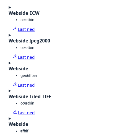
Webside ECW
octet
bin
Last ned
Webside Jpeg2000
octet
bin
Last ned
Webside
geotiff
bin
Last ned
Webside Tiled TIFF
octet
bin
Last ned
Webside
tiff
tif