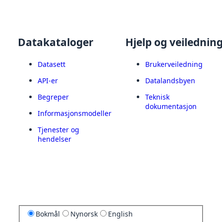
Datakataloger
Hjelp og veilednin
Datasett
Brukerveiledning
API-er
Datalandsbyen
Begreper
Teknisk
dokumentasjon
Informasjonsmodeller
Tjenester og
hendelser
Bokmål
Nynorsk
English