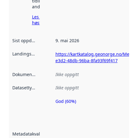
tidligere
andre steder.
Les mer om
høsting her
Sist oppdatert
:
9. mai 2026
Landingsside
:
https://kartkatalog.geonorge.no/Metad
e3d2-48db-96ba-8fa93f69f417
Dokumentasjon
:
Ikke oppgitt
Datasettype
:
Ikke oppgitt
God (60%)
Metadatakvalitet
er en indikator
på hvor godt
datasettene er
beskrevet ved
Metadatakvalitet
:
hjelp