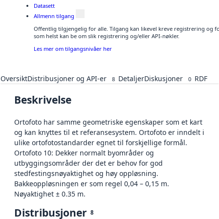
Datasett
Allmenn tilgang
Offentlig tilgjengelig for alle. Tilgang kan likevel kreve registrering og
som helst kan be om slik registrering og/eller API-nøkler.
Les mer om tilgangsnivåer her
Oversikt
Distribusjoner og API-er
Detaljer
Diskusjoner
RDF
8
0
Beskrivelse
Ortofoto har samme geometriske egenskaper som et kart
og kan knyttes til et referansesystem. Ortofoto er inndelt i
ulike ortofotostandarder egnet til forskjellige formål.
Ortofoto 10: Dekker normalt byområder og
utbyggingsområder der det er behov for god
stedfestingsnøyaktighet og høy oppløsning.
Bakkeoppløsningen er som regel 0,04 – 0,15 m.
Nøyaktighet ± 0.35 m.
Distribusjoner
8