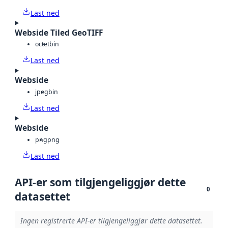
Last ned
Webside Tiled GeoTIFF
octet
bin
Last ned
Webside
jpeg
bin
Last ned
Webside
png
png
Last ned
API-er som tilgjengeliggjør dette
0
datasettet
Ingen registrerte API-er tilgjengeliggjør dette datasettet.