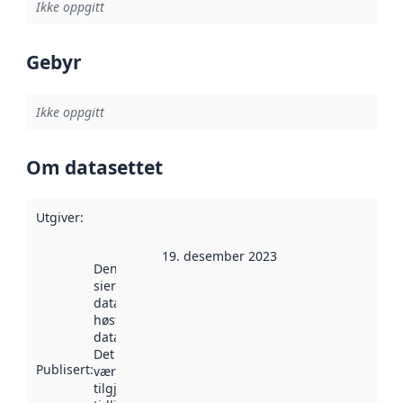
Ikke oppgitt
Gebyr
Ikke oppgitt
Om datasettet
Utgiver
:
19. desember 2023
Denne datoen
sier når
datasettet ble
høstet av
data.norge.no.
Det kan ha
Publisert
:
vært
tilgjengelig