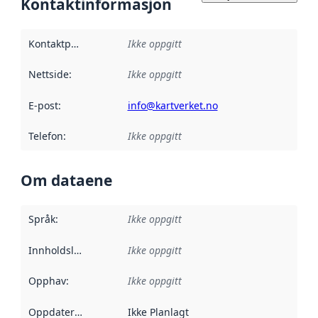
Kontaktinformasjon
Kontaktpunkt
:
Ikke oppgitt
Nettside
:
Ikke oppgitt
E-post
:
info@kartverket.no
Telefon
:
Ikke oppgitt
Om dataene
Språk
:
Ikke oppgitt
Innholdsleverandører
Ikke oppgitt
:
Opphav
:
Ikke oppgitt
Oppdateringsfrekvens
Ikke Planlagt
: