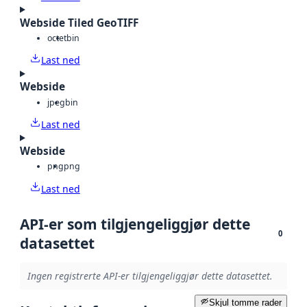
Webside Tiled GeoTIFF
octet
bin
Last ned
Webside
jpeg
bin
Last ned
Webside
png
png
Last ned
API-er som tilgjengeliggjør dette
0
datasettet
Ingen registrerte API-er tilgjengeliggjør dette datasettet.
Skjul tomme rader