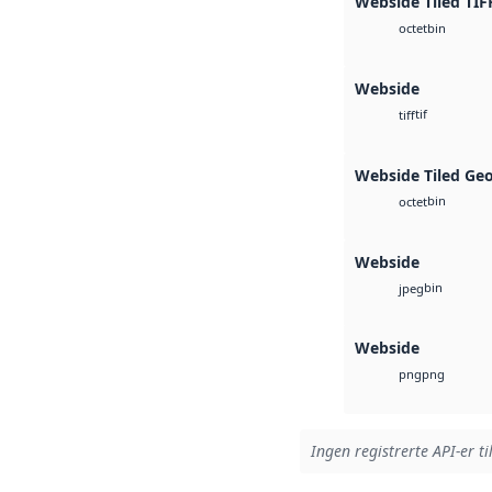
Webside Tiled TIF
bin
octet
Webside
tif
tiff
Webside Tiled Ge
bin
octet
Webside
bin
jpeg
Webside
png
png
Ingen registrerte API-er ti