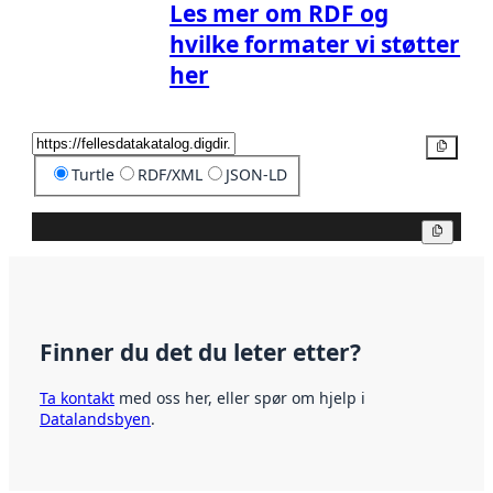
Les mer om RDF og
hvilke formater vi støtter
her
Kopier
Turtle
RDF/XML
JSON-LD
Kopier
Finner du det du leter etter?
Ta kontakt
med oss her, eller spør om hjelp i
Datalandsbyen
.