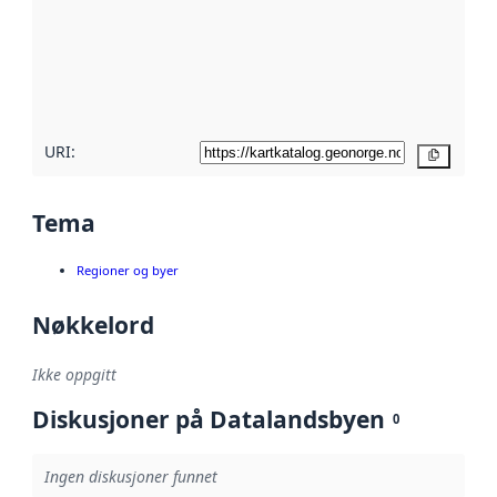
avmetadata.
Les mer om
metadatakvalitet
her
URI:
Kopier
Tema
Regioner og byer
Nøkkelord
Ikke oppgitt
Diskusjoner på Datalandsbyen
0
Ingen diskusjoner funnet