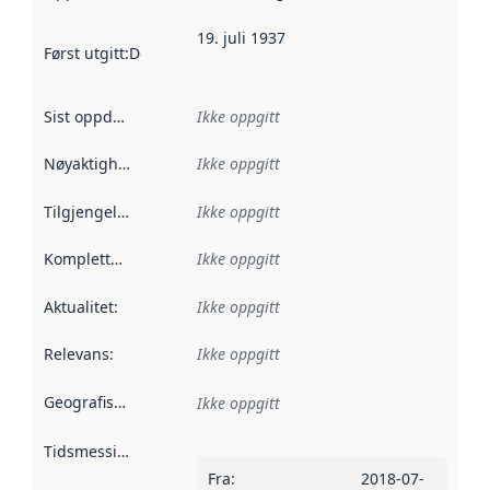
19. juli 1937
Først utgitt
:
Denne datoen sier når dataene i dette datasettet 
Sist oppdatert
:
Ikke oppgitt
Nøyaktighet
:
Ikke oppgitt
Tilgjengelighet
:
Ikke oppgitt
Kompletthet
:
Ikke oppgitt
Aktualitet
:
Ikke oppgitt
Relevans
:
Ikke oppgitt
Geografisk avgrensning
:
Ikke oppgitt
Tidsmessig avgrensning
:
Fra
:
2018-07-