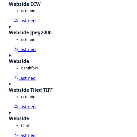
Webside ECW
octet
bin
Last ned
Webside Jpeg2000
octet
bin
Last ned
Webside
geotiff
bin
Last ned
Webside Tiled TIFF
octet
bin
Last ned
Webside
tiff
tif
Last ned