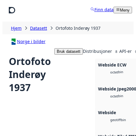
Hopp til hovedinnhold
Finn data
Meny
Hjem
Datasett
Ortofoto Inderøy 1937
Norge i bilder
Distribusjoner
API-er
Bruk datasett
8
Ortofoto
Webside ECW
Inderøy
bin
octet
1937
Webside Jpeg200
bin
octet
Webside
bin
geotiff