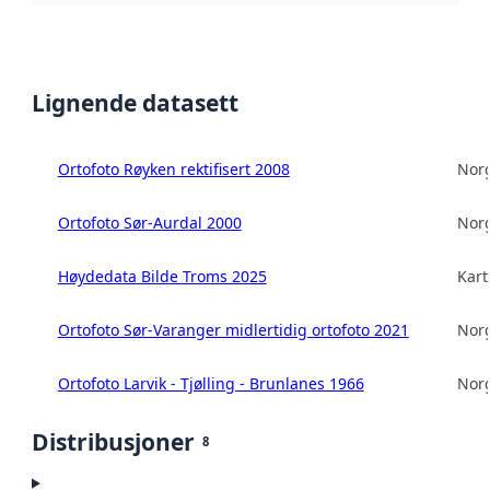
Lignende datasett
Ortofoto Røyken rektifisert 2008
Norg
Ortofoto Sør-Aurdal 2000
Norg
Høydedata Bilde Troms 2025
Kart
Ortofoto Sør-Varanger midlertidig ortofoto 2021
Norg
Ortofoto Larvik - Tjølling - Brunlanes 1966
Norg
Distribusjoner
8