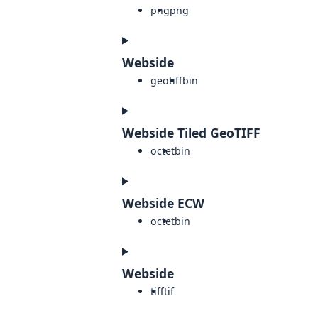
png
png
Webside
geotiff
bin
Webside Tiled GeoTIFF
octet
bin
Webside ECW
octet
bin
Webside
tiff
tif