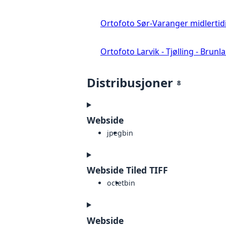
Ortofoto Sør-Varanger midlertid
Ortofoto Larvik - Tjølling - Brunl
Distribusjoner
8
Webside
jpeg
bin
Webside Tiled TIFF
octet
bin
Webside