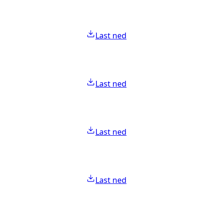
Last ned
Last ned
Last ned
Last ned