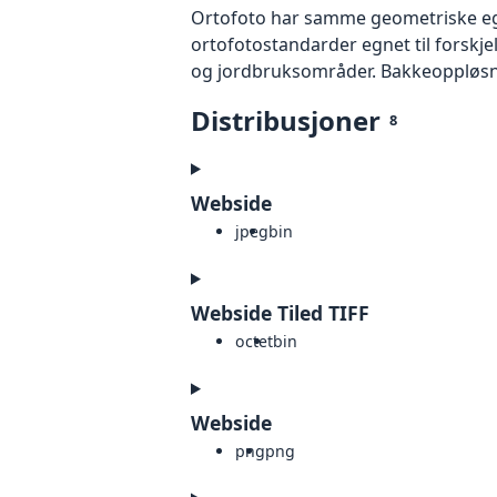
Ortofoto har samme geometriske egen
ortofotostandarder egnet til forskj
og jordbruksområder. Bakkeoppløsnin
Distribusjoner
8
Webside
jpeg
bin
Webside Tiled TIFF
octet
bin
Webside
png
png