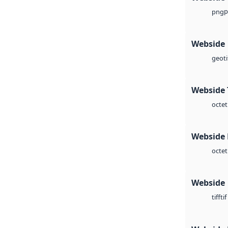
p
png
Webside
geoti
Webside 
octet
Webside
octet
Webside
tif
tiff