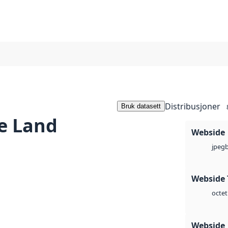
Distribusjoner
Bruk datasett
e Land
Webside
jpeg
Webside 
octet
Webside