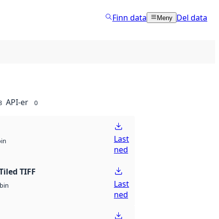
Finn data
Del data
Meny
API-er
8
0
Last
bin
ned
Tiled TIFF
Last
bin
ned