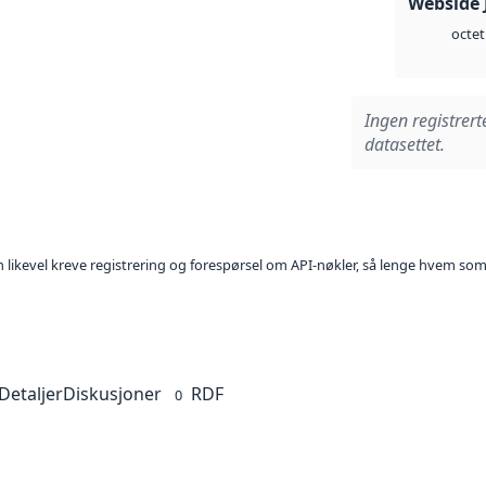
Webside 
octet
Ingen registrert
datasettet.
kan likevel kreve registrering og forespørsel om API-nøkler, så lenge hvem som
Detaljer
Diskusjoner
RDF
0