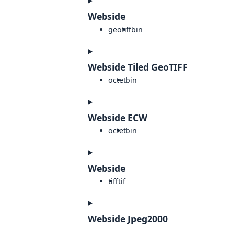
Webside
geotiff
bin
Webside Tiled GeoTIFF
octet
bin
Webside ECW
octet
bin
Webside
tiff
tif
Webside Jpeg2000