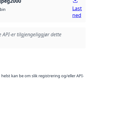
Jpeg2000
Last
bin
ned
e API-er tilgjengeliggjør dette
 helst kan be om slik registrering og/eller API-