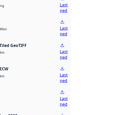
Last
ng
ned
Last
bin
ff
ned
Tiled GeoTIFF
Last
bin
ned
 ECW
Last
bin
ned
Last
ned