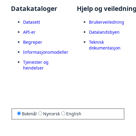
Datakataloger
Hjelp og veilednin
Datasett
Brukerveiledning
API-er
Datalandsbyen
Begreper
Teknisk
dokumentasjon
Informasjonsmodeller
Tjenester og
hendelser
Bokmål
Nynorsk
English