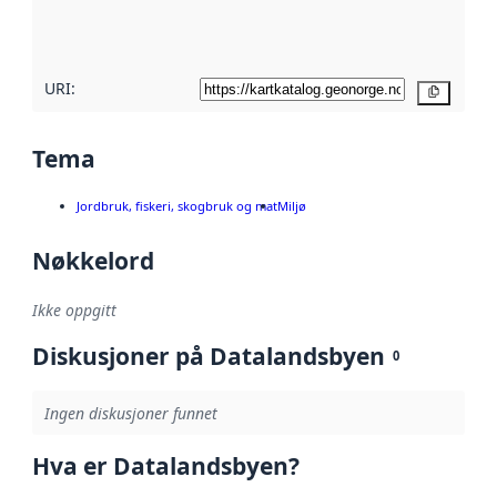
metadatakvalitet
her
URI:
Kopier
Tema
Jordbruk, fiskeri, skogbruk og mat
Miljø
Nøkkelord
Ikke oppgitt
Diskusjoner på Datalandsbyen
0
Ingen diskusjoner funnet
Hva er Datalandsbyen?