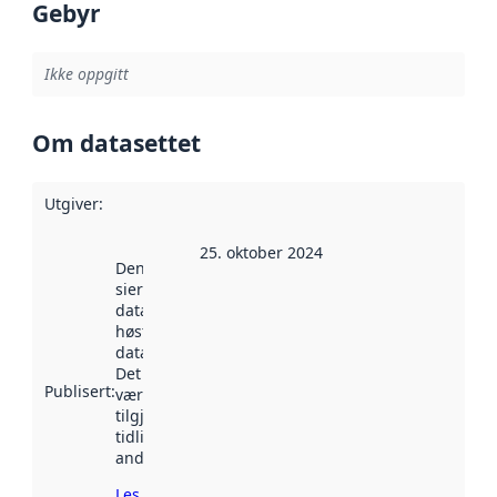
Gebyr
Ikke oppgitt
Om datasettet
Utgiver
:
25. oktober 2024
Denne datoen
sier når
datasettet ble
høstet av
data.norge.no.
Det kan ha
Publisert
:
vært
tilgjengelig
tidligere
andre steder.
Les mer om