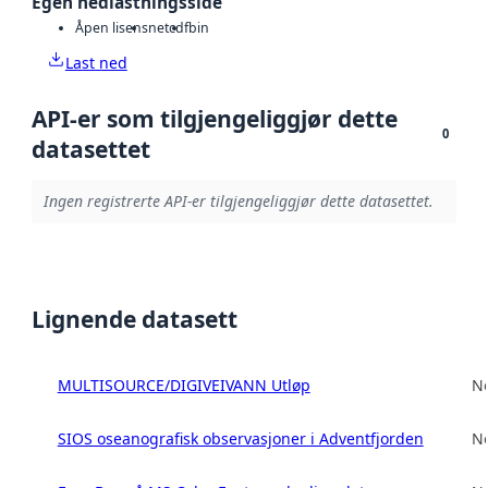
Egen nedlastningsside
Åpen lisens
netcdf
bin
Last ned
API-er som tilgjengeliggjør dette
0
datasettet
Ingen registrerte API-er tilgjengeliggjør dette datasettet.
Lignende datasett
MULTISOURCE/DIGIVEIVANN Utløp
No
SIOS oseanografisk observasjoner i Adventfjorden
No