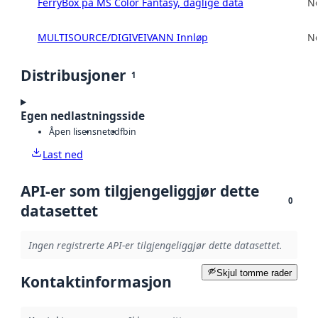
FerryBox på MS Color Fantasy, daglige data
No
MULTISOURCE/DIGIVEIVANN Innløp
No
Distribusjoner
1
Egen nedlastningsside
Åpen lisens
netcdf
bin
Last ned
API-er som tilgjengeliggjør dette
0
datasettet
Ingen registrerte API-er tilgjengeliggjør dette datasettet.
Skjul tomme rader
Kontaktinformasjon