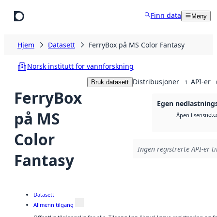
Hopp til hovedinnhold
Finn data
Meny
Hjem
Datasett
FerryBox på MS Color Fantasy
Norsk institutt for vannforskning
Distribusjoner
API-er
Bruk datasett
1
FerryBox
Egen nedlastning
på MS
netc
Åpen lisens
Color
Ingen registrerte API-er ti
Fantasy
Datasett
Allmenn tilgang