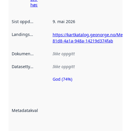
høsting her
Sist oppdatert
:
9. mai 2026
Landingsside
:
https://kartkatalog.geonorge.no/Metad
81d8-4a1a-948a-14219d374fab
Dokumentasjon
:
Ikke oppgitt
Datasettype
:
Ikke oppgitt
God (74%)
Metadatakvalitet
er en indikator
på hvor godt
datasettene er
beskrevet ved
Metadatakvalitet
:
hjelp
avmetadata.
Les mer om