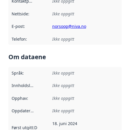
Kontaktpunkt
:
Ikke oppgitt
Nettside
:
Ikke oppgitt
E-post
:
norsoop@niva.no
Telefon
:
Ikke oppgitt
Om dataene
Språk
:
Ikke oppgitt
Innholdsleverandører
Ikke oppgitt
:
Opphav
:
Ikke oppgitt
Oppdateringsfrekvens
Ikke oppgitt
:
18. juni 2024
Først utgitt
:
Denne datoen sier når dataene i dette datasettet 