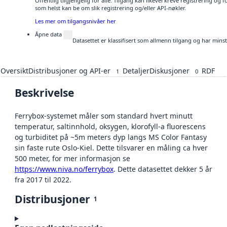
Offentlig tilgjengelig for alle. Tilgang kan likevel kreve registrering og
som helst kan be om slik registrering og/eller API-nøkler.
Les mer om tilgangsnivåer her
Åpne data
Datasettet er klassifisert som allmenn tilgang og har mins
Oversikt
Distribusjoner og API-er
Detaljer
Diskusjoner
RDF
1
0
Beskrivelse
Ferrybox-systemet måler som standard hvert minutt
temperatur, saltinnhold, oksygen, klorofyll-a fluorescens
og turbiditet på ~5m meters dyp langs MS Color Fantasy
sin faste rute Oslo-Kiel. Dette tilsvarer en måling ca hver
500 meter, for mer informasjon se
https://www.niva.no/ferrybox
. Dette datasettet dekker 5 år
fra 2017 til 2022.
Distribusjoner
1