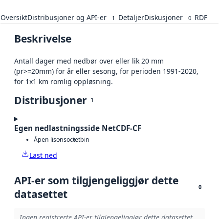
Oversikt
Distribusjoner og API-er
Detaljer
Diskusjoner
RDF
1
0
Beskrivelse
Antall dager med nedbør over eller lik 20 mm
(pr>=20mm) for år eller sesong, for perioden 1991-2020,
for 1x1 km romlig oppløsning.
Distribusjoner
1
Egen nedlastningsside NetCDF-CF
Åpen lisens
octet
bin
Last ned
API-er som tilgjengeliggjør dette
0
datasettet
Ingen registrerte API-er tilgjengeliggjør dette datasettet.