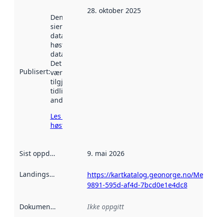
28. oktober 2025
Denne datoen
sier når
datasettet ble
høstet av
data.norge.no.
Det kan ha
Publisert
:
vært
tilgjengelig
tidligere
andre steder.
Les mer om
høsting her
Sist oppdatert
:
9. mai 2026
Landingsside
:
https://kartkatalog.geonorge.no/Metad
9891-595d-af4d-7bcd0e1e4dc8
Dokumentasjon
:
Ikke oppgitt