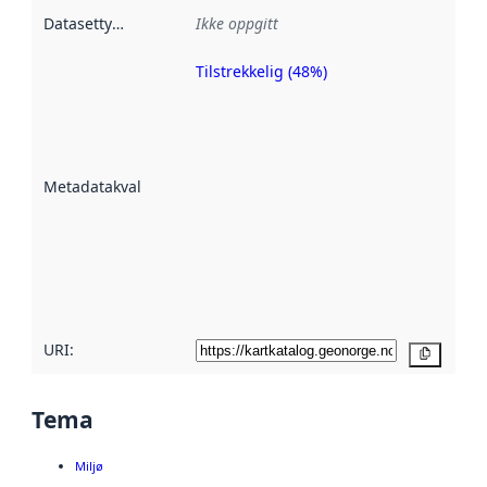
Datasettype
:
Ikke oppgitt
Tilstrekkelig (48%)
Metadatakvalitet
er en indikator
på hvor godt
datasettene er
beskrevet ved
Metadatakvalitet
:
hjelp
avmetadata.
Les mer om
metadatakvalitet
her
URI:
Kopier
Tema
Miljø