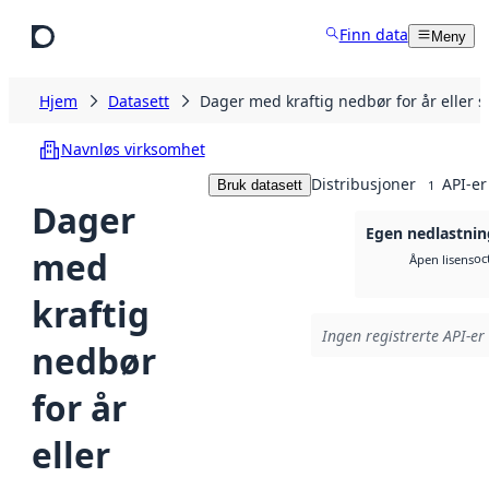
Hopp til hovedinnhold
Finn data
Meny
Hjem
Datasett
Dager med kraftig nedbør for år eller 
Navnløs virksomhet
Distribusjoner
API-er
Bruk datasett
1
Dager
Egen nedlastnin
med
oc
Åpen lisens
kraftig
Ingen registrerte API-er 
nedbør
for år
eller