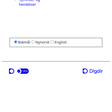
hendelser
Bokmål
Nynorsk
English
en tjeneste fra