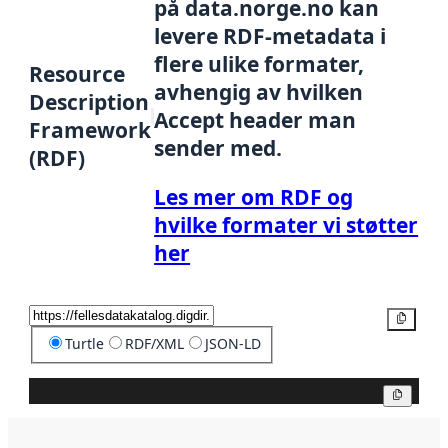
på data.norge.no kan
levere RDF-metadata i
flere ulike formater,
Resource
avhengig av hvilken
Description
Accept header man
Framework
sender med.
(RDF)
Les mer om RDF og
hvilke formater vi støtter
her
Kopier
Turtle
RDF/XML
JSON-LD
Kopier