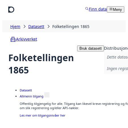
Hopp til hovedinnhold
Finn data
Meny
Hjem
Datasett
Folketellingen 1865
Arkivverket
Distribusjon
Bruk datasett
Folketellingen
Dette datas
1865
Ingen regist
Datasett
Allmenn tilgang
Offentlig tilgjengelig for alle. Tilgang kan likevel kreve registrering o
om slik registrering og/eller API-nøkler.
Les mer om tilgangsnivåer her