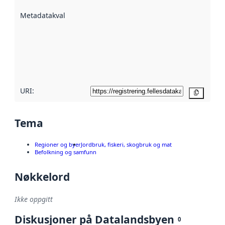
beskrevet ved
Metadatakvalitet
:
hjelp
avmetadata.
Les mer om
metadatakvalitet
her
URI:
Kopier
Tema
Regioner og byer
Jordbruk, fiskeri, skogbruk og mat
Befolkning og samfunn
Nøkkelord
Ikke oppgitt
Diskusjoner på Datalandsbyen
0