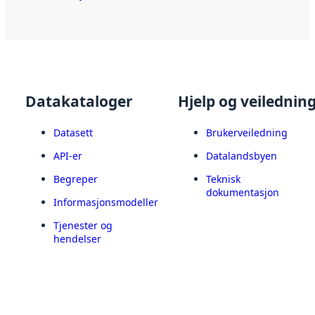
Datakataloger
Hjelp og veilednin
Datasett
Brukerveiledning
API-er
Datalandsbyen
Begreper
Teknisk
dokumentasjon
Informasjonsmodeller
Tjenester og
hendelser