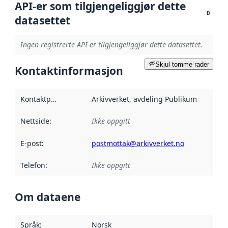
API-er som tilgjengeliggjør dette
0
datasettet
Ingen registrerte API-er tilgjengeliggjør dette datasettet.
Skjul tomme rader
Kontaktinformasjon
Kontaktpunkt
:
Arkivverket, avdeling Publikum
Nettside
:
Ikke oppgitt
E-post
:
postmottak@arkivverket.no
Telefon
:
Ikke oppgitt
Om dataene
Språk
:
Norsk