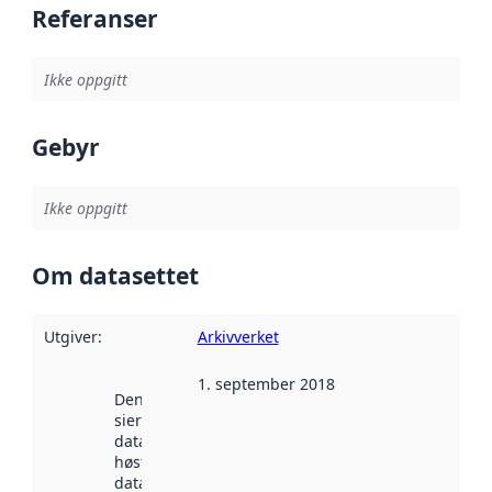
Referanser
Ikke oppgitt
Gebyr
Ikke oppgitt
Om datasettet
Utgiver
:
Arkivverket
1. september 2018
Denne datoen
sier når
datasettet ble
høstet av
data.norge.no.