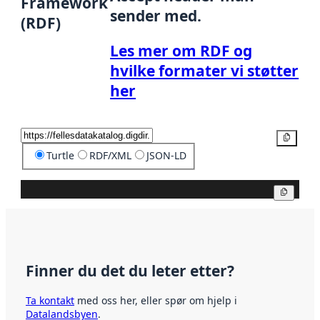
Framework
sender med.
(RDF)
Les mer om RDF og
hvilke formater vi støtter
her
Kopier
Turtle
RDF/XML
JSON-LD
Kopier
Finner du det du leter etter?
Ta kontakt
med oss her, eller spør om hjelp i
Datalandsbyen
.