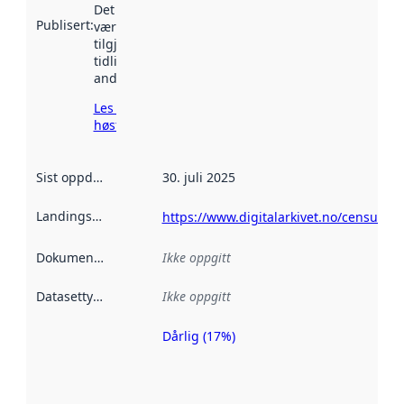
Det kan ha
Publisert
:
vært
tilgjengelig
tidligere
andre steder.
Les mer om
høsting her
Sist oppdatert
:
30. juli 2025
Landingsside
:
https://www.digitalarkivet.no/census/s
Dokumentasjon
:
Ikke oppgitt
Datasettype
:
Ikke oppgitt
Dårlig (17%)
Metadatakvalitet
er en indikator
på hvor godt
datasettene er