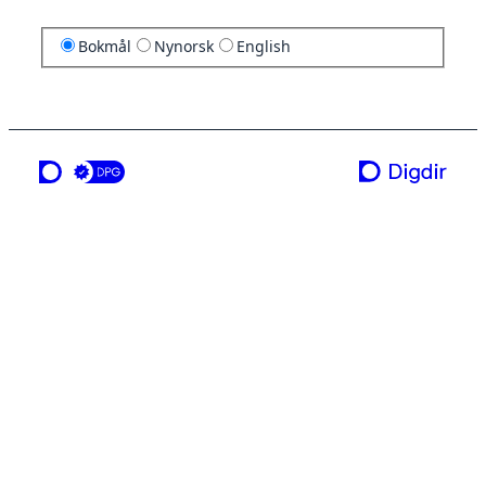
Bokmål
Nynorsk
English
en tjeneste fra