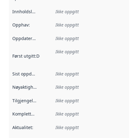
Innholdsleverandører
Ikke oppgitt
:
Opphav
:
Ikke oppgitt
Oppdateringsfrekvens
Ikke oppgitt
:
Ikke oppgitt
Først utgitt
:
Denne datoen sier når dataene i dette datasettet 
Sist oppdatert
:
Ikke oppgitt
Nøyaktighet
:
Ikke oppgitt
Tilgjengelighet
:
Ikke oppgitt
Kompletthet
:
Ikke oppgitt
Aktualitet
:
Ikke oppgitt