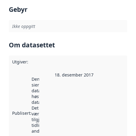
Gebyr
Ikke oppgitt
Om datasettet
Utgiver
:
18. desember 2017
Denne datoen
sier når
datasettet ble
høstet av
data.norge.no.
Det kan ha
Publisert
:
vært
tilgjengelig
tidligere
andre steder.