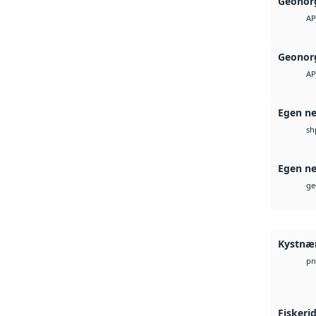
Geonorg
AP
Geonorg
AP
Egen ne
sh
Egen ne
ge
Kystnær
pn
Fiskeri