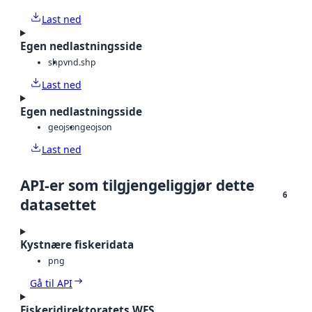
Last ned
Egen nedlastningsside
shp
vnd.shp
Last ned
Egen nedlastningsside
geojson
geojson
Last ned
API-er som tilgjengeliggjør dette
6
datasettet
Kystnære fiskeridata
png
Gå til API
Fiskeridirektoratets WFS