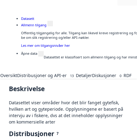
Datasett
Allmenn tilgang
Offentlig tilgjengelig for alle. Tilgang kan likevel kreve registrering o
be om slik registrering og/eller API-nøkler.
Les mer om tilgangsnivåer her
Åpne data
Datasettet er klassifisert som allmenn tilgang og har mins
Oversikt
Distribusjoner og API-er
Detaljer
Diskusjoner
RDF
13
0
Beskrivelse
Datasettet viser områder hvor det blir fanget gytefisk,
hvilken art og gyteperiode. Opplysningene er basert på
intervju av i fiskere, dvs at det inneholder opplysninger
om kommersielle arter
Distribusjoner
7