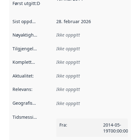
Først utgitt
:
Denne datoen sier når dataene i dette datasettet 
Sist oppdatert
:
28. februar 2026
Nøyaktighet
:
Ikke oppgitt
Tilgjengelighet
:
Ikke oppgitt
Kompletthet
:
Ikke oppgitt
Aktualitet
:
Ikke oppgitt
Relevans
:
Ikke oppgitt
Geografisk avgrensning
:
Ikke oppgitt
Tidsmessig avgrensning
:
Fra
:
2014-05-
19T00:00:00Z