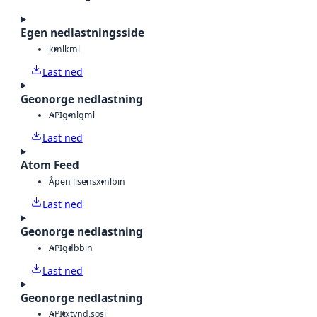
Egen nedlastningsside
kml
kml
Last ned
Geonorge nedlastning
API
gml
gml
Last ned
Atom Feed
Åpen lisens
xml
bin
Last ned
Geonorge nedlastning
API
gdb
bin
Last ned
Geonorge nedlastning
API
txt
vnd.sosi