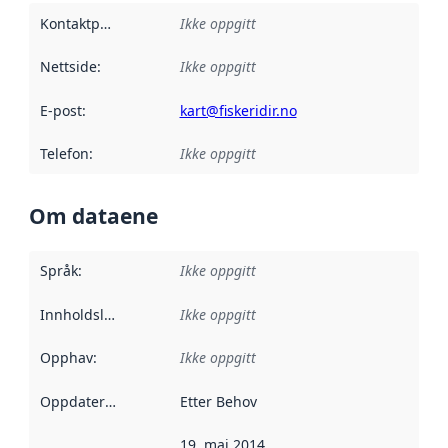
Kontaktpunkt
:
Ikke oppgitt
Nettside
:
Ikke oppgitt
E-post
:
kart@fiskeridir.no
Telefon
:
Ikke oppgitt
Om dataene
Språk
:
Ikke oppgitt
Innholdsleverandører
Ikke oppgitt
:
Opphav
:
Ikke oppgitt
Oppdateringsfrekvens
Etter Behov
:
19. mai 2014