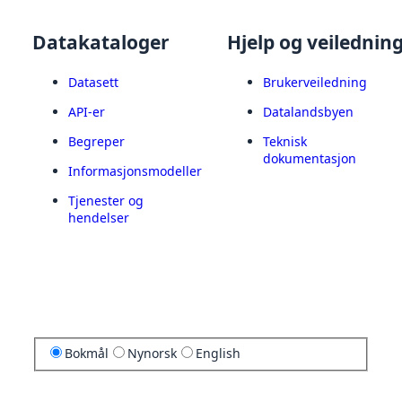
Datakataloger
Hjelp og veilednin
Datasett
Brukerveiledning
API-er
Datalandsbyen
Begreper
Teknisk
dokumentasjon
Informasjonsmodeller
Tjenester og
hendelser
Bokmål
Nynorsk
English