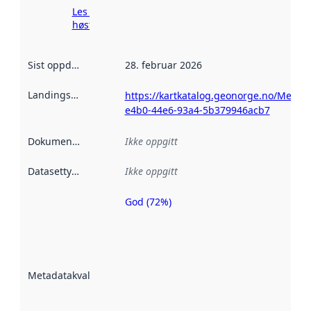
Les mer om
høsting her
Sist oppdatert
:
28. februar 2026
Landingsside
:
https://kartkatalog.geonorge.no/Metad
e4b0-44e6-93a4-5b379946acb7
Dokumentasjon
:
Ikke oppgitt
Datasettype
:
Ikke oppgitt
God (72%)
Metadatakvalitet
er en indikator
på hvor godt
datasettene er
beskrevet ved
Metadatakvalitet
:
hjelp
avmetadata.