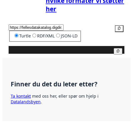
hvilke formater vi støtter
her
Kopier
Turtle
RDF/XML
JSON-LD
Kopier
Finner du det du leter etter?
Ta kontakt
med oss her, eller spør om hjelp i
Datalandsbyen
.