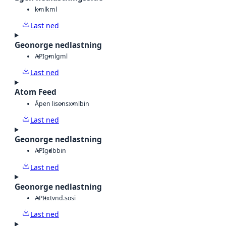
kml
kml
Last ned
Geonorge nedlastning
API
gml
gml
Last ned
Atom Feed
Åpen lisens
xml
bin
Last ned
Geonorge nedlastning
API
gdb
bin
Last ned
Geonorge nedlastning
API
txt
vnd.sosi
Last ned