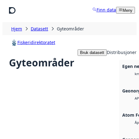
Hopp til hovedinnhold
Finn data
Meny
Hjem
Datasett
Gyteområder
Fiskeridirektoratet
Distribusjoner
Bruk datasett
Gyteområder
Egen ne
km
Geonorg
AP
Atom F
Åp