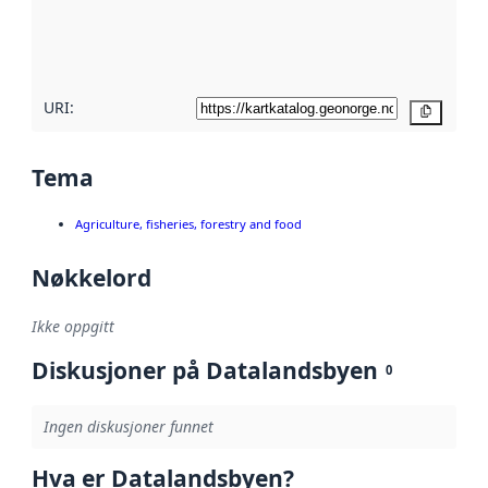
Les mer om
metadatakvalitet
her
URI:
Kopier
Tema
Agriculture, fisheries, forestry and food
Nøkkelord
Ikke oppgitt
Diskusjoner på Datalandsbyen
0
Ingen diskusjoner funnet
Hva er Datalandsbyen?