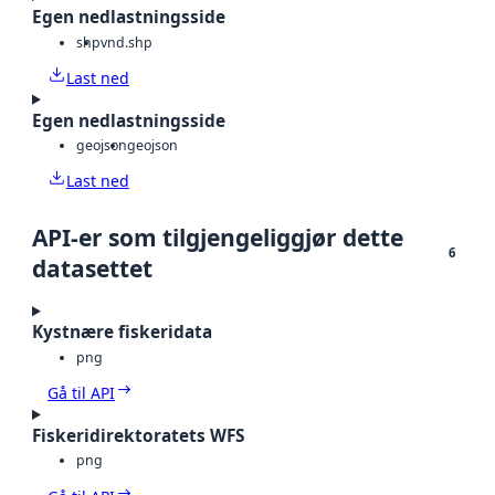
Egen nedlastningsside
shp
vnd.shp
Last ned
Egen nedlastningsside
geojson
geojson
Last ned
API-er som tilgjengeliggjør dette
6
datasettet
Kystnære fiskeridata
png
Gå til API
Fiskeridirektoratets WFS
png