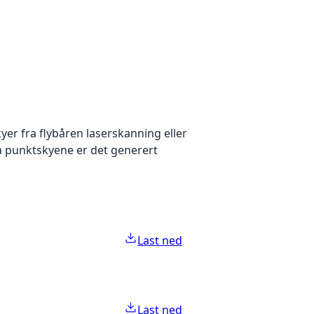
yer fra flybåren laserskanning eller
ra punktskyene er det generert
Last ned
Last ned