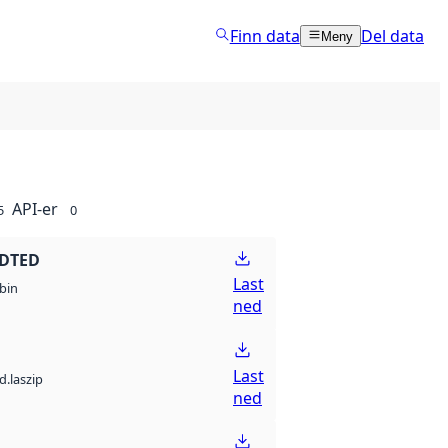
Finn data
Del data
Meny
API-er
5
0
 DTED
Last
bin
ned
Last
d.laszip
ned