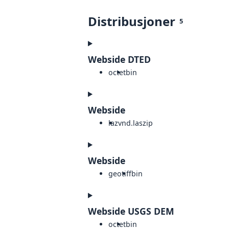
Distribusjoner
5
Webside DTED
octet
bin
Webside
laz
vnd.laszip
Webside
geotiff
bin
Webside USGS DEM
octet
bin