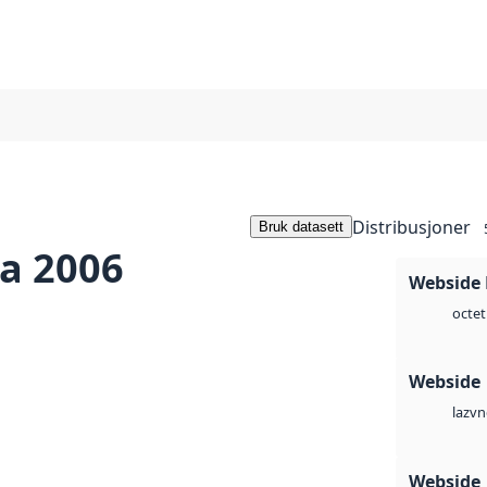
Distribusjoner
Bruk datasett
a 2006
Webside
octet
Webside
vn
laz
Webside