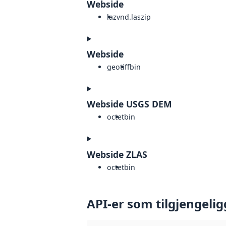
Webside
laz
vnd.laszip
Webside
geotiff
bin
Webside USGS DEM
octet
bin
Webside ZLAS
octet
bin
API-er som tilgjengelig