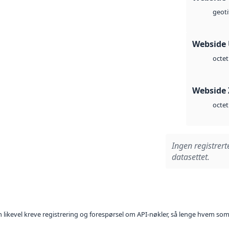
geoti
Webside
octet
Webside 
octet
Ingen registrert
datasettet.
kan likevel kreve registrering og forespørsel om API-nøkler, så lenge hvem som