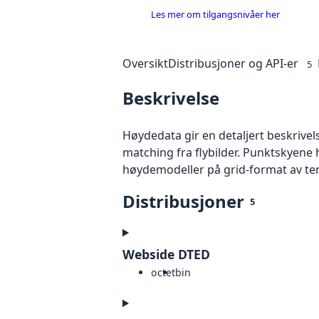
Les mer om tilgangsnivåer her
Oversikt
Distribusjoner og API-er
5
Beskrivelse
Høydedata gir en detaljert beskrivel
matching fra flybilder. Punktskyene 
høydemodeller på grid-format av te
Distribusjoner
5
Webside DTED
octet
bin