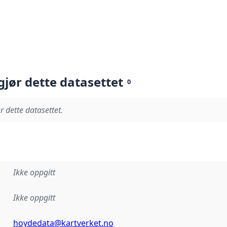
gjør dette datasettet
0
r dette datasettet.
Ikke oppgitt
Ikke oppgitt
hoydedata@kartverket.no