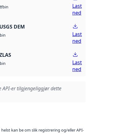
Last
bin
ff
ned
 USGS DEM
Last
bin
ned
ZLAS
Last
bin
ned
e API-er tilgjengeliggjør dette
 helst kan be om slik registrering og/eller API-