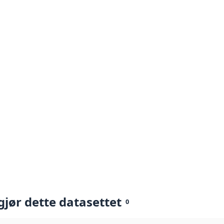
gjør dette datasettet
0