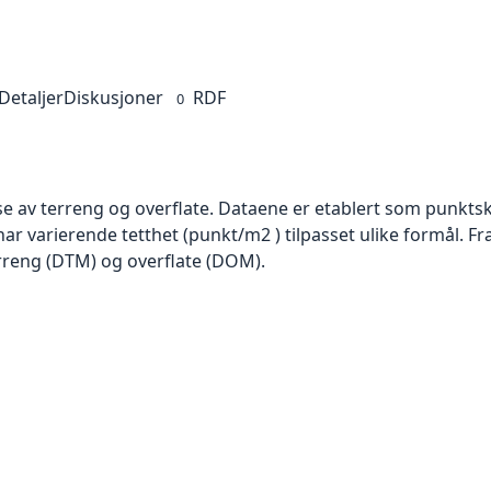
Detaljer
Diskusjoner
RDF
0
se av terreng og overflate. Dataene er etablert som punktsk
har varierende tetthet (punkt/m2 ) tilpasset ulike formål. F
rreng (DTM) og overflate (DOM).