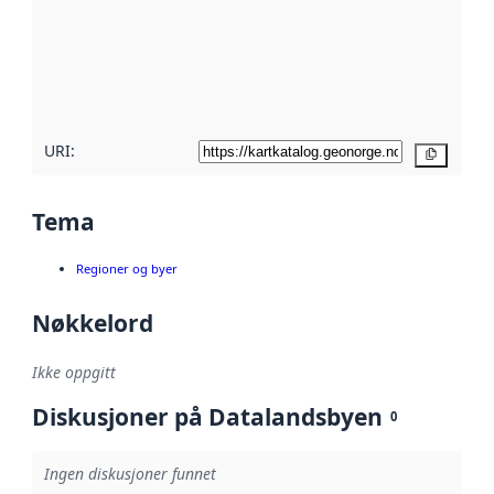
avmetadata.
Les mer om
metadatakvalitet
her
URI:
Kopier
Tema
Regioner og byer
Nøkkelord
Ikke oppgitt
Diskusjoner på Datalandsbyen
0
Ingen diskusjoner funnet