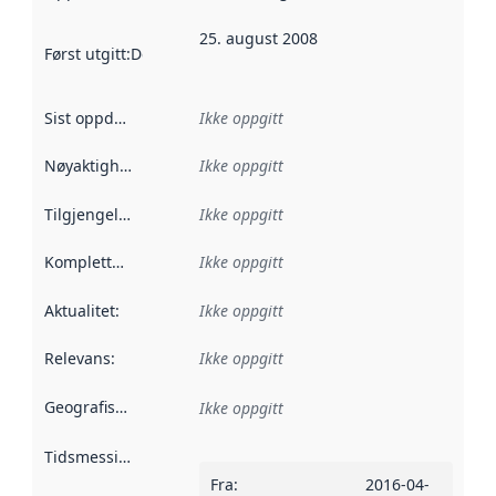
25. august 2008
Først utgitt
:
Denne datoen sier når dataene i dette datasettet 
Sist oppdatert
:
Ikke oppgitt
Nøyaktighet
:
Ikke oppgitt
Tilgjengelighet
:
Ikke oppgitt
Kompletthet
:
Ikke oppgitt
Aktualitet
:
Ikke oppgitt
Relevans
:
Ikke oppgitt
Geografisk avgrensning
:
Ikke oppgitt
Tidsmessig avgrensning
:
Fra
:
2016-04-