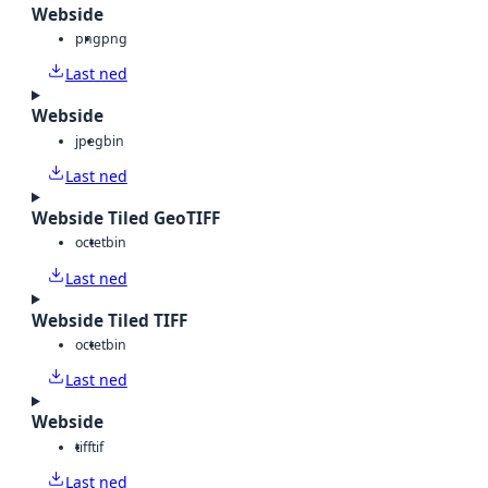
Webside
png
png
Last ned
Webside
jpeg
bin
Last ned
Webside Tiled GeoTIFF
octet
bin
Last ned
Webside Tiled TIFF
octet
bin
Last ned
Webside
tiff
tif
Last ned