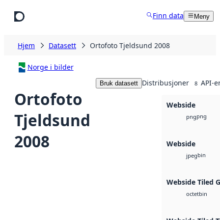
Hopp til hovedinnhold
Finn data
Meny
Hjem
Datasett
Ortofoto Tjeldsund 2008
Norge i bilder
Distribusjoner
API-e
Bruk datasett
8
Ortofoto
Webside
Tjeldsund
png
png
2008
Webside
bin
jpeg
Webside Tiled 
bin
octet