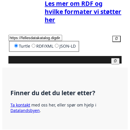
Les mer om RDF og
hvilke formater vi støtter
her
Kopier
Turtle
RDF/XML
JSON-LD
Kopier
Finner du det du leter etter?
Ta kontakt
med oss her, eller spør om hjelp i
Datalandsbyen
.