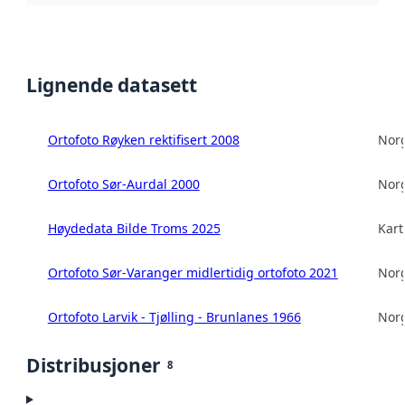
Lignende datasett
Ortofoto Røyken rektifisert 2008
Norg
Ortofoto Sør-Aurdal 2000
Norg
Høydedata Bilde Troms 2025
Kart
Ortofoto Sør-Varanger midlertidig ortofoto 2021
Norg
Ortofoto Larvik - Tjølling - Brunlanes 1966
Norg
Distribusjoner
8