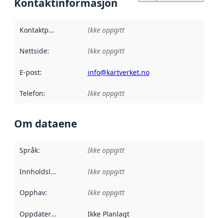
Kontaktinformasjon
Kontaktpunkt
:
Ikke oppgitt
Nettside
:
Ikke oppgitt
E-post
:
info@kartverket.no
Telefon
:
Ikke oppgitt
Om dataene
Språk
:
Ikke oppgitt
Innholdsleverandører
Ikke oppgitt
:
Opphav
:
Ikke oppgitt
Oppdateringsfrekvens
Ikke Planlagt
: