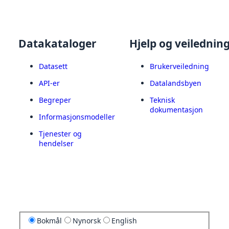
Datakataloger
Hjelp og veilednin
Datasett
Brukerveiledning
API-er
Datalandsbyen
Begreper
Teknisk
dokumentasjon
Informasjonsmodeller
Tjenester og
hendelser
Bokmål
Nynorsk
English