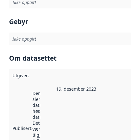
Ikke oppgitt
Gebyr
Ikke oppgitt
Om datasettet
Utgiver
:
19. desember 2023
Denne datoen
sier når
datasettet ble
høstet av
data.norge.no.
Det kan ha
Publisert
:
vært
tilgjengelig