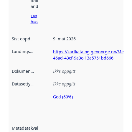
tidligere
andre steder.
Les mer om
høsting her
Sist oppdatert
:
9. mai 2026
Landingsside
:
https://kartkatalog.geonorge.no/Metad
46ad-43cf-9a3c-13a5751bd666
Dokumentasjon
:
Ikke oppgitt
Datasettype
:
Ikke oppgitt
God (60%)
Metadatakvalitet
er en indikator
på hvor godt
datasettene er
beskrevet ved
Metadatakvalitet
:
hjelp