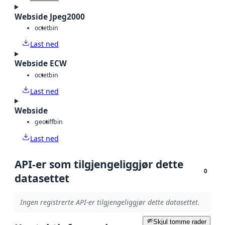
Webside Jpeg2000
octet
bin
Last ned
Webside ECW
octet
bin
Last ned
Webside
geotiff
bin
Last ned
API-er som tilgjengeliggjør dette
0
datasettet
Ingen registrerte API-er tilgjengeliggjør dette datasettet.
Skjul tomme rader