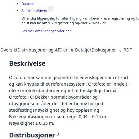
Datasett
Allmenn tilgang
Offentlig tilgjengelig for alle. Tilgang kan likevel kreve registrering o
helst kan be om slik registrering og/eller API-nøkler.
Les mer om tilgangsnivåer her
Oversikt
Distribusjoner og API-er
Detaljer
Diskusjoner
RDF
8
0
Beskrivelse
Ortofoto har samme geometriske egenskaper som et kart
og kan knyttes til et referansesystem. Ortofoto er inndelt i
ulike ortofotostandarder egnet til forskjellige formål.
Ortofoto 10: Dekker normalt byområder og
utbyggingsområder der det er behov for god
stedfestingsnøyaktighet og høy oppløsning.
Bakkeoppløsningen er som regel 0,04 – 0,15 m.
Nøyaktighet ± 0.35 m.
Distribusjoner
8