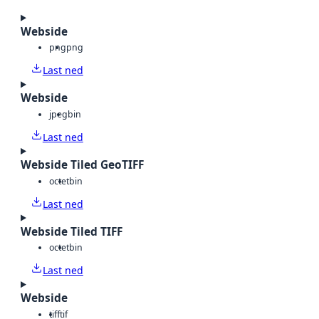
Webside
png
png
Last ned
Webside
jpeg
bin
Last ned
Webside Tiled GeoTIFF
octet
bin
Last ned
Webside Tiled TIFF
octet
bin
Last ned
Webside
tiff
tif