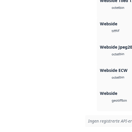
Webside Tiled T
bin
octet
Webside
tif
tiff
Webside Jpeg2
bin
octet
Webside ECW
bin
octet
Webside
bin
geotiff
Ingen registrerte API-er