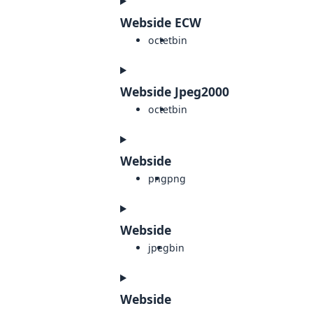
Webside ECW
octet
bin
Webside Jpeg2000
octet
bin
Webside
png
png
Webside
jpeg
bin
Webside