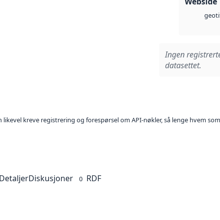
Webside
geoti
Ingen registrert
datasettet.
kan likevel kreve registrering og forespørsel om API-nøkler, så lenge hvem som
Detaljer
Diskusjoner
RDF
0