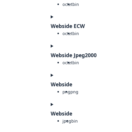
octet
bin
Webside ECW
octet
bin
Webside Jpeg2000
octet
bin
Webside
png
png
Webside
jpeg
bin