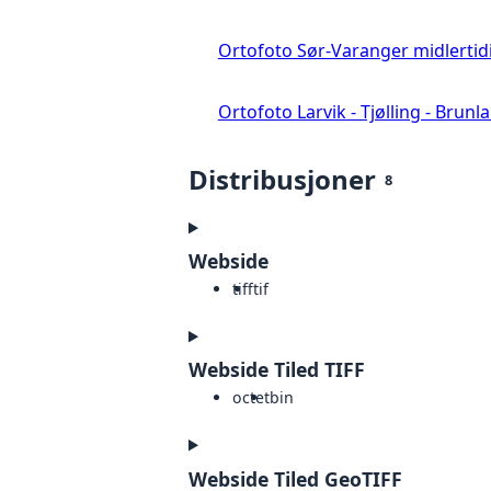
Ortofoto Sør-Varanger midlertid
Ortofoto Larvik - Tjølling - Brunl
Distribusjoner
8
Webside
tiff
tif
Webside Tiled TIFF
octet
bin
Webside Tiled GeoTIFF