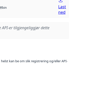
Last
bin
ff
ned
e API-er tilgjengeliggjør dette
 helst kan be om slik registrering og/eller API-