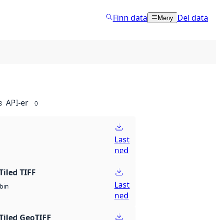
Finn data
Del data
Meny
API-er
8
0
Last
ned
Tiled TIFF
Last
bin
ned
Tiled GeoTIFF