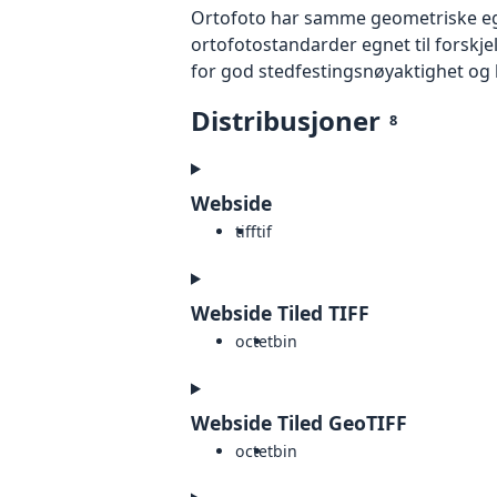
Ortofoto har samme geometriske egen
ortofotostandarder egnet til forskj
for god stedfestingsnøyaktighet og 
Distribusjoner
8
Webside
tiff
tif
Webside Tiled TIFF
octet
bin
Webside Tiled GeoTIFF
octet
bin