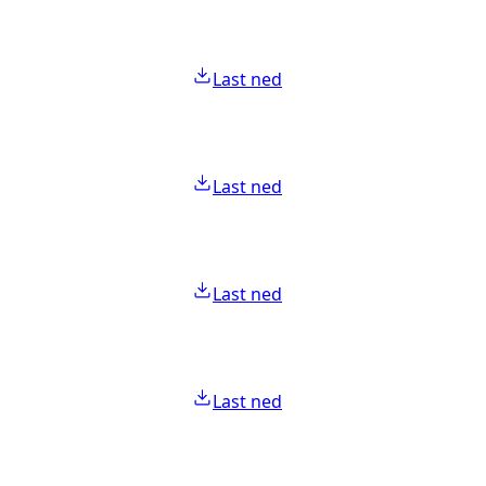
Last ned
Last ned
Last ned
Last ned