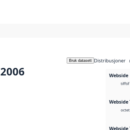
Distribusjoner
Bruk datasett
 2006
Webside
tif
tiff
Webside 
octet
Webside 