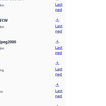
Last
bin
ned
 ECW
Last
bin
ned
Jpeg2000
Last
bin
ned
Last
ng
ned
Last
bin
ned