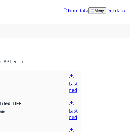
Finn data
Del data
Meny
API-er
8
0
Last
ned
Tiled TIFF
Last
bin
ned