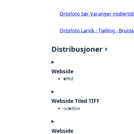
Ortofoto Sør-Varanger midlertid
Ortofoto Larvik - Tjølling - Brunl
Distribusjoner
8
Webside
tiff
tif
Webside Tiled TIFF
octet
bin
Webside