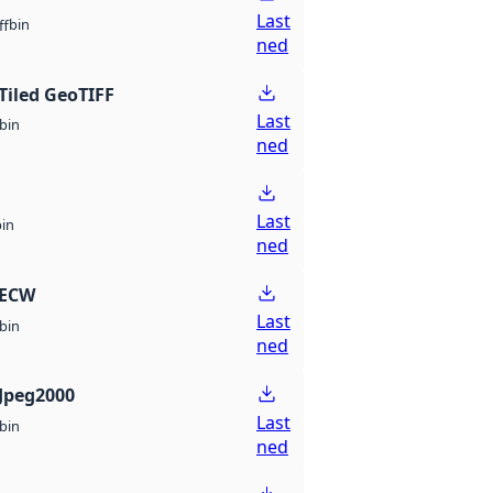
Last
bin
ff
ned
Tiled GeoTIFF
Last
bin
ned
Last
bin
ned
 ECW
Last
bin
ned
Jpeg2000
Last
bin
ned