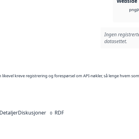
Webside
p
png
Ingen registrert
datasettet.
kan likevel kreve registrering og forespørsel om API-nøkler, så lenge hvem som
Detaljer
Diskusjoner
RDF
0