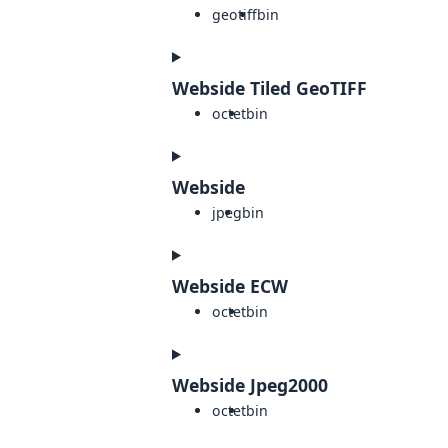
geotiff
bin
Webside Tiled GeoTIFF
octet
bin
Webside
jpeg
bin
Webside ECW
octet
bin
Webside Jpeg2000
octet
bin