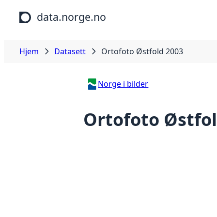
Hopp til hovedinnhold
data.norge.no
Hjem
Datasett
Ortofoto Østfold 2003
Norge i bilder
Ortofoto Østfo