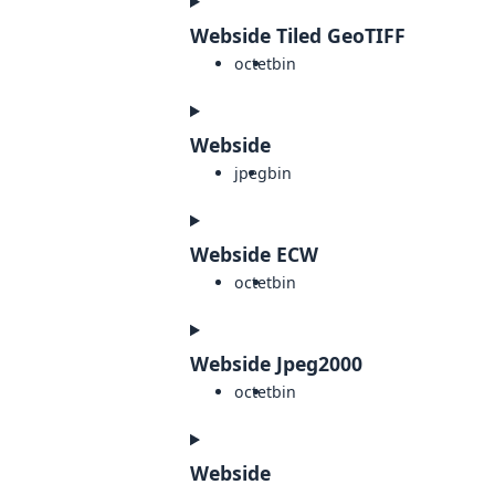
Webside Tiled GeoTIFF
octet
bin
Webside
jpeg
bin
Webside ECW
octet
bin
Webside Jpeg2000
octet
bin
Webside