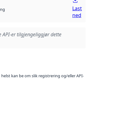
Last
ng
ned
e API-er tilgjengeliggjør dette
 helst kan be om slik registrering og/eller API-