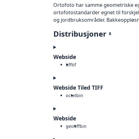
Ortofoto har samme geometriske egen
ortofotostandarder egnet til forskj
og jordbruksområder. Bakkeoppløsnin
Distribusjoner
8
Webside
tiff
tif
Webside Tiled TIFF
octet
bin
Webside
geotiff
bin