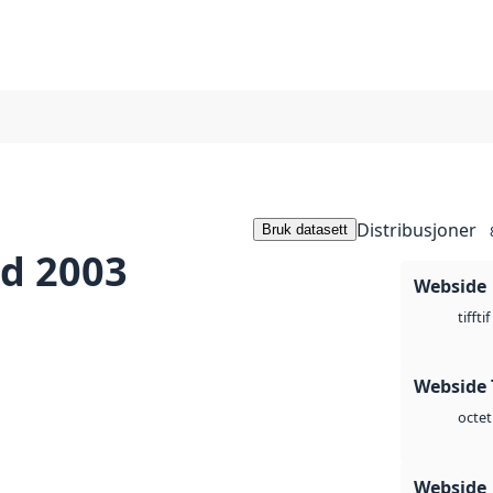
Distribusjoner
Bruk datasett
ld 2003
Webside
tif
tiff
Webside 
octet
Webside