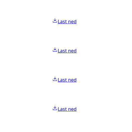
Last ned
Last ned
Last ned
Last ned