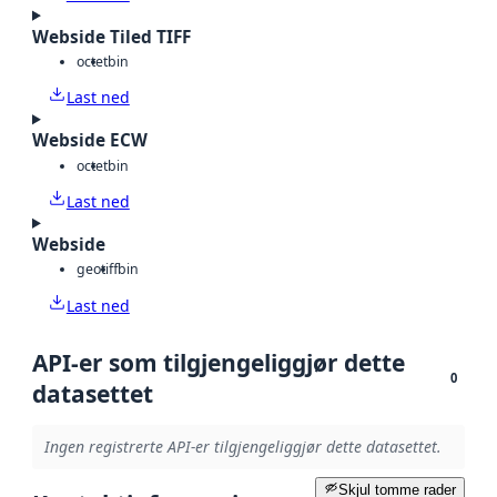
Webside Tiled TIFF
octet
bin
Last ned
Webside ECW
octet
bin
Last ned
Webside
geotiff
bin
Last ned
API-er som tilgjengeliggjør dette
0
datasettet
Ingen registrerte API-er tilgjengeliggjør dette datasettet.
Skjul tomme rader