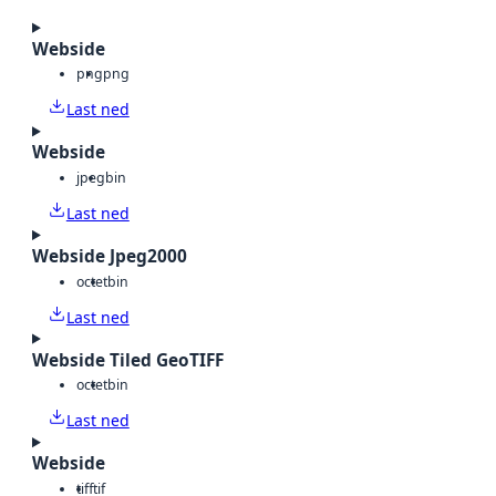
Webside
png
png
Last ned
Webside
jpeg
bin
Last ned
Webside Jpeg2000
octet
bin
Last ned
Webside Tiled GeoTIFF
octet
bin
Last ned
Webside
tiff
tif