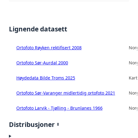
Lignende datasett
Ortofoto Røyken rektifisert 2008
Norg
Ortofoto Sør-Aurdal 2000
Norg
Høydedata Bilde Troms 2025
Kart
Ortofoto Sør-Varanger midlertidig ortofoto 2021
Norg
Ortofoto Larvik - Tjølling - Brunlanes 1966
Norg
Distribusjoner
8