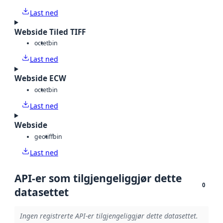
Last ned
Webside Tiled TIFF
octet
bin
Last ned
Webside ECW
octet
bin
Last ned
Webside
geotiff
bin
Last ned
API-er som tilgjengeliggjør dette
0
datasettet
Ingen registrerte API-er tilgjengeliggjør dette datasettet.