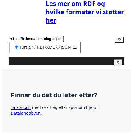
Les mer om RDF og
hvilke formater vi støtter
her
Kopier
Turtle
RDF/XML
JSON-LD
Kopier
Finner du det du leter etter?
Ta kontakt
med oss her, eller spør om hjelp i
Datalandsbyen
.