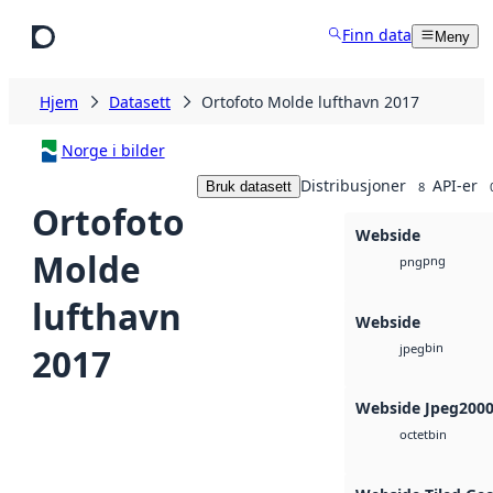
Hopp til hovedinnhold
Finn data
Meny
Hjem
Datasett
Ortofoto Molde lufthavn 2017
Norge i bilder
Distribusjoner
API-er
Bruk datasett
8
Ortofoto
Webside
Molde
png
png
lufthavn
Webside
bin
2017
jpeg
Webside Jpeg200
bin
octet