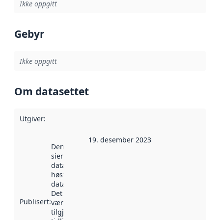
Ikke oppgitt
Gebyr
Ikke oppgitt
Om datasettet
Utgiver
:
19. desember 2023
Denne datoen
sier når
datasettet ble
høstet av
data.norge.no.
Det kan ha
Publisert
:
vært
tilgjengelig