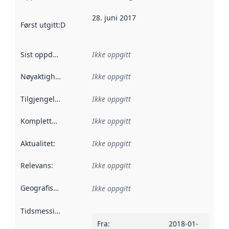
28. juni 2017
Først utgitt
:
Denne datoen sier når dataene i dette datasettet 
Sist oppdatert
:
Ikke oppgitt
Nøyaktighet
:
Ikke oppgitt
Tilgjengelighet
:
Ikke oppgitt
Kompletthet
:
Ikke oppgitt
Aktualitet
:
Ikke oppgitt
Relevans
:
Ikke oppgitt
Geografisk avgrensning
:
Ikke oppgitt
Tidsmessig avgrensning
:
Fra
:
2018-01-