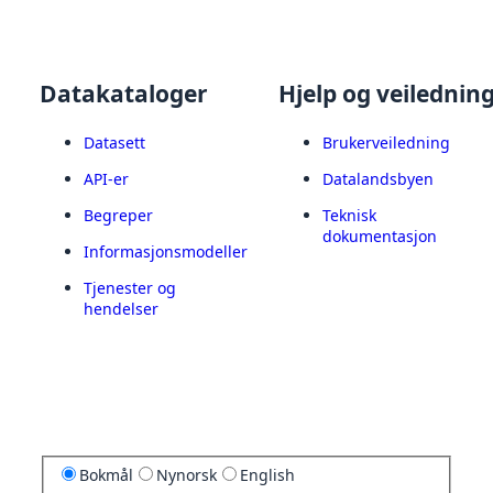
Datakataloger
Hjelp og veilednin
Datasett
Brukerveiledning
API-er
Datalandsbyen
Begreper
Teknisk
dokumentasjon
Informasjonsmodeller
Tjenester og
hendelser
Bokmål
Nynorsk
English