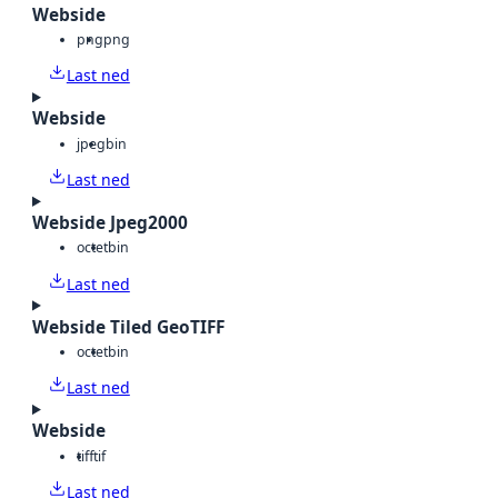
Webside
png
png
Last ned
Webside
jpeg
bin
Last ned
Webside Jpeg2000
octet
bin
Last ned
Webside Tiled GeoTIFF
octet
bin
Last ned
Webside
tiff
tif
Last ned