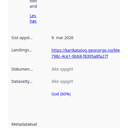
tidligere
andre steder.
Les mer om
høsting her
Sist oppdatert
:
9. mai 2026
Landingsside
:
https://kartkatalog.geonorge.no/Metad
798c-4ce1-9bb8-f8395a8fa27f
Dokumentasjon
:
Ikke oppgitt
Datasettype
:
Ikke oppgitt
God (60%)
Metadatakvalitet
er en indikator
på hvor godt
datasettene er
beskrevet ved
Metadatakvalitet
:
hjelp