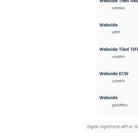
Webside Tiled Ge
bin
octet
Webside
tif
tiff
Webside Tiled TIF
bin
octet
Webside ECW
bin
octet
Webside
bin
geotiff
Ingen registrerte API-er ti