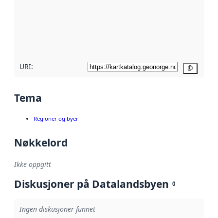
avmetadata.
Les mer om
metadatakvalitet
her
URI:
Kopier
Tema
Regioner og byer
Nøkkelord
Ikke oppgitt
Diskusjoner på Datalandsbyen
0
Ingen diskusjoner funnet