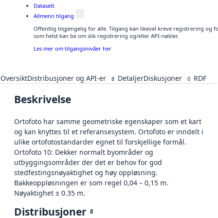
Datasett
Allmenn tilgang
Offentlig tilgjengelig for alle. Tilgang kan likevel kreve registrering og
som helst kan be om slik registrering og/eller API-nøkler.
Les mer om tilgangsnivåer her
Oversikt
Distribusjoner og API-er
Detaljer
Diskusjoner
RDF
8
0
Beskrivelse
Ortofoto har samme geometriske egenskaper som et kart
og kan knyttes til et referansesystem. Ortofoto er inndelt i
ulike ortofotostandarder egnet til forskjellige formål.
Ortofoto 10: Dekker normalt byområder og
utbyggingsområder der det er behov for god
stedfestingsnøyaktighet og høy oppløsning.
Bakkeoppløsningen er som regel 0,04 – 0,15 m.
Nøyaktighet ± 0.35 m.
Distribusjoner
8