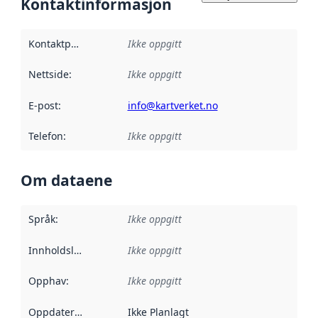
Kontaktinformasjon
Kontaktpunkt
:
Ikke oppgitt
Nettside
:
Ikke oppgitt
E-post
:
info@kartverket.no
Telefon
:
Ikke oppgitt
Om dataene
Språk
:
Ikke oppgitt
Innholdsleverandører
Ikke oppgitt
:
Opphav
:
Ikke oppgitt
Oppdateringsfrekvens
Ikke Planlagt
: