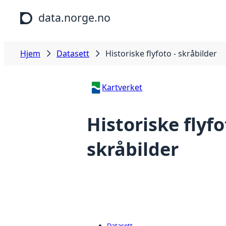
Hopp til hovedinnhold
data.norge.no
Hjem
Datasett
Historiske flyfoto - skråbilder
Kartverket
Historiske flyfo
skråbilder
Datasett