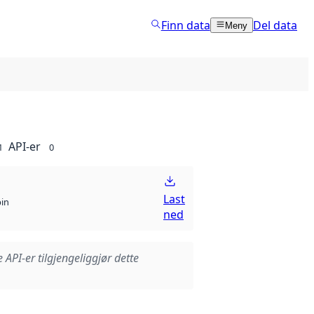
Finn data
Del data
Meny
API-er
1
0
Last
bin
ned
e API-er tilgjengeliggjør dette