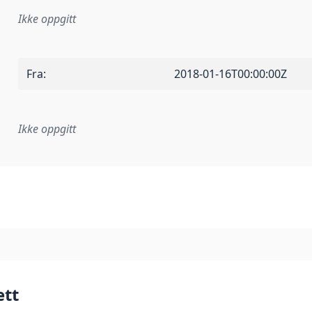
Ikke oppgitt
Fra
:
2018-01-16T00:00:00Z
Ikke oppgitt
plementasjonsregel eller annen spesifikasjon, som ligger til
ett