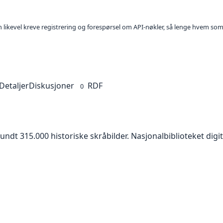
kan likevel kreve registrering og forespørsel om API-nøkler, så lenge hvem som
Detaljer
Diskusjoner
RDF
0
ndt 315.000 historiske skråbilder. Nasjonalbiblioteket digit