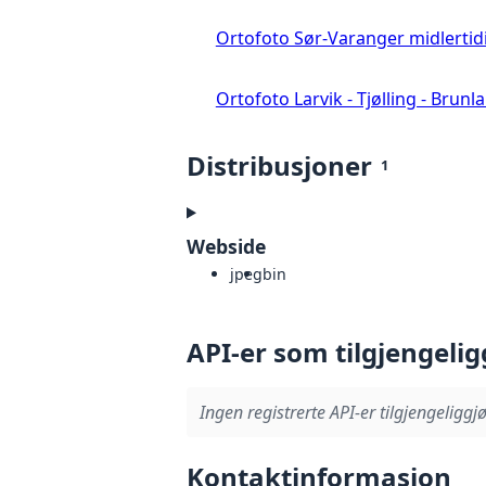
Ortofoto Sør-Varanger midlertid
Ortofoto Larvik - Tjølling - Brunl
Distribusjoner
1
Webside
jpeg
bin
API-er som tilgjengelig
Ingen registrerte API-er tilgjengeliggjø
Kontaktinformasjon