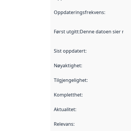
Oppdateringsfrekvens
:
Først utgitt
:
Denne datoen sier når d
Sist oppdatert
:
Nøyaktighet
:
Tilgjengelighet
:
Kompletthet
:
Aktualitet
:
Relevans
: