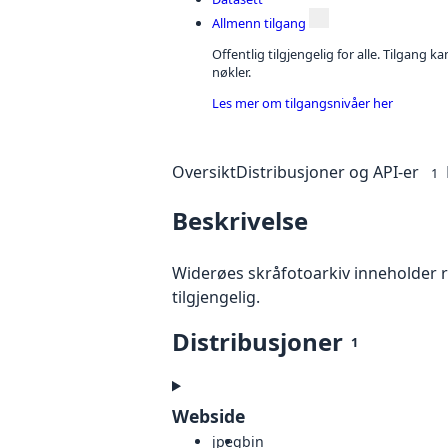
Allmenn tilgang
Offentlig tilgjengelig for alle. Tilgang 
nøkler.
Les mer om tilgangsnivåer her
Oversikt
Distribusjoner og API-er
1
Beskrivelse
Widerøes skråfotoarkiv inneholder ru
tilgjengelig.
Distribusjoner
1
Webside
jpeg
bin