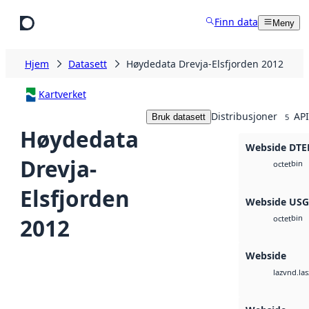
Hopp til hovedinnhold
Finn data
Meny
Hjem
Datasett
Høydedata Drevja-Elsfjorden 2012
Kartverket
Distribusjoner
API
Bruk datasett
5
Høydedata
Webside DTE
Drevja-
bin
octet
Elsfjorden
Webside US
bin
2012
octet
Webside
vnd.las
laz