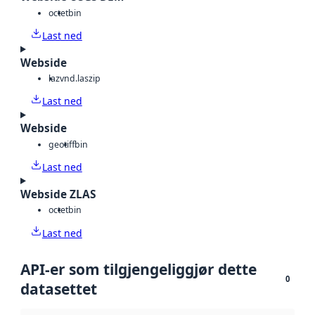
octet
bin
Last ned
Webside
laz
vnd.laszip
Last ned
Webside
geotiff
bin
Last ned
Webside ZLAS
octet
bin
Last ned
API-er som tilgjengeliggjør dette
0
datasettet