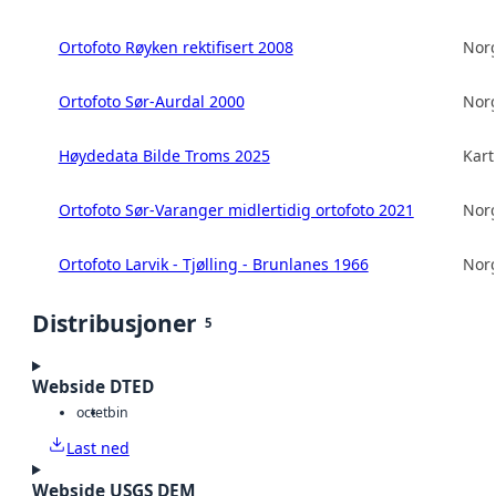
Ortofoto Røyken rektifisert 2008
Norg
Ortofoto Sør-Aurdal 2000
Norg
Høydedata Bilde Troms 2025
Kart
Ortofoto Sør-Varanger midlertidig ortofoto 2021
Norg
Ortofoto Larvik - Tjølling - Brunlanes 1966
Norg
Distribusjoner
5
Webside DTED
octet
bin
Last ned
Webside USGS DEM