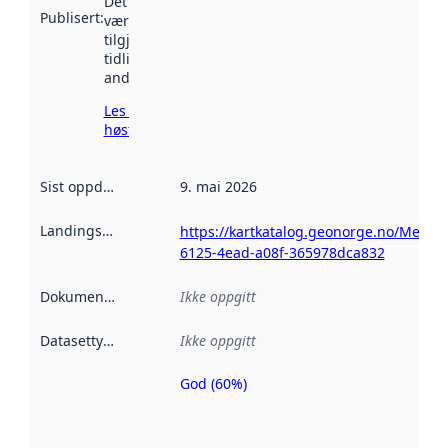
Det kan ha
Publisert
:
vært
tilgjengelig
tidligere
andre steder.
Les mer om
høsting her
Sist oppdatert
:
9. mai 2026
Landingsside
:
https://kartkatalog.geonorge.no/Metad
6125-4ead-a08f-365978dca832
Dokumentasjon
:
Ikke oppgitt
Datasettype
:
Ikke oppgitt
God (60%)
Metadatakvalitet
er en indikator
på hvor godt