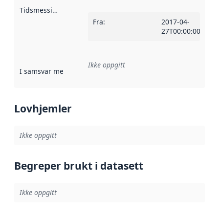
Tidsmessig avgrensning
:
Fra
:
2017-04-
27T00:00:00Z
Ikke oppgitt
I samsvar med
:
Referanse til en implementasjonsregel eller a
Lovhjemler
Ikke oppgitt
Begreper brukt i datasett
Ikke oppgitt