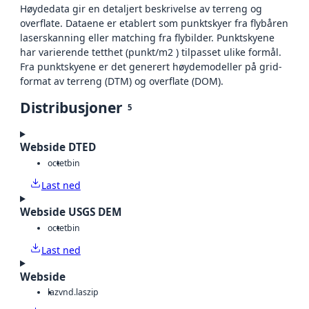
Høydedata gir en detaljert beskrivelse av terreng og
overflate. Dataene er etablert som punktskyer fra flybåren
laserskanning eller matching fra flybilder. Punktskyene
har varierende tetthet (punkt/m2 ) tilpasset ulike formål.
Fra punktskyene er det generert høydemodeller på grid-
format av terreng (DTM) og overflate (DOM).
Distribusjoner
5
Webside DTED
octet
bin
Last ned
Webside USGS DEM
octet
bin
Last ned
Webside
laz
vnd.laszip