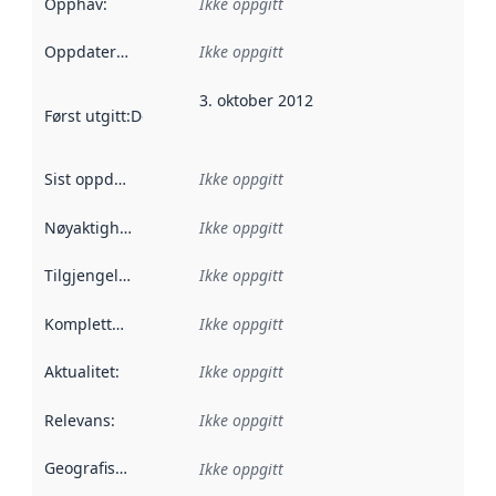
Opphav
:
Ikke oppgitt
Oppdateringsfrekvens
Ikke oppgitt
:
3. oktober 2012
Først utgitt
:
Denne datoen sier når dataene i dette datasettet 
Sist oppdatert
:
Ikke oppgitt
Nøyaktighet
:
Ikke oppgitt
Tilgjengelighet
:
Ikke oppgitt
Kompletthet
:
Ikke oppgitt
Aktualitet
:
Ikke oppgitt
Relevans
:
Ikke oppgitt
Geografisk avgrensning
:
Ikke oppgitt