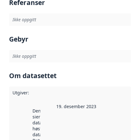
Referanser
Ikke oppgitt
Gebyr
Ikke oppgitt
Om datasettet
Utgiver
:
19. desember 2023
Denne datoen
sier når
datasettet ble
høstet av
data.norge.no.