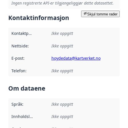
Ingen registrerte API-er tilgjengeliggjør dette datasettet.
Skjul tomme rader
Kontaktinformasjon
Kontaktpunkt
:
Ikke oppgitt
Nettside
:
Ikke oppgitt
E-post
:
hoydedata@kartverket.no
Telefon
:
Ikke oppgitt
Om dataene
Språk
:
Ikke oppgitt
Innholdsleverandører
Ikke oppgitt
: