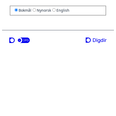
Bokmål
Nynorsk
English
en tjeneste fra