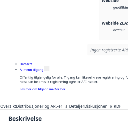
Webside
bin
geotiff
Webside ZLA
bin
octet
Ingen registrerte API
Datasett
Allmenn tilgang
Offentlig tilgjengelig for alle. Tilgang kan likevel kreve registrering o
helst kan be om slik registrering og/eller API-nøkler.
Les mer om tilgangsnivåer her
Oversikt
Distribusjoner og API-er
Detaljer
Diskusjoner
RDF
5
0
Beskrivelse