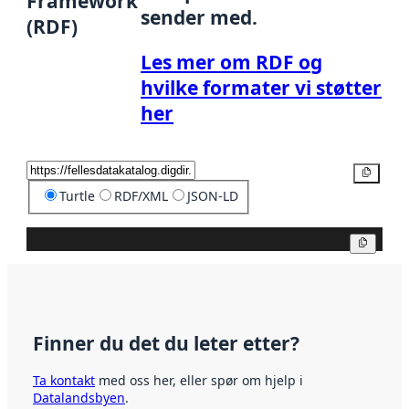
Framework
sender med.
(RDF)
Les mer om RDF og
hvilke formater vi støtter
her
Kopier
Turtle
RDF/XML
JSON-LD
Kopier
Finner du det du leter etter?
Ta kontakt
med oss her, eller spør om hjelp i
Datalandsbyen
.