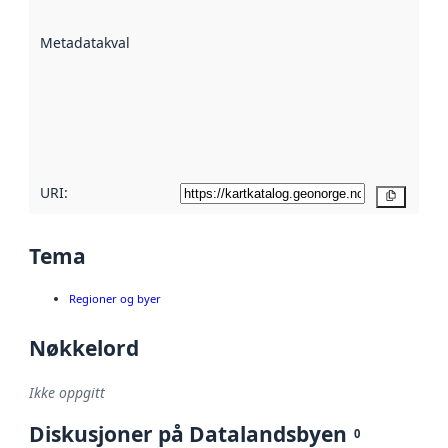
datasettene er
beskrevet ved
Metadatakvalitet
:
hjelp
avmetadata.
Les mer om
metadatakvalitet
her
URI:
Kopier
Tema
Regioner og byer
Nøkkelord
Ikke oppgitt
Diskusjoner på Datalandsbyen
0