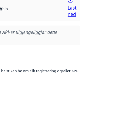
Last
bin
ff
ned
e API-er tilgjengeliggjør dette
 helst kan be om slik registrering og/eller API-