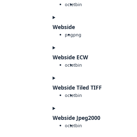
octet
bin
Webside
png
png
Webside ECW
octet
bin
Webside Tiled TIFF
octet
bin
Webside Jpeg2000
octet
bin