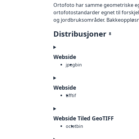
Ortofoto har samme geometriske egen
ortofotostandarder egnet til forskj
og jordbruksområder. Bakkeoppløsnin
Distribusjoner
8
Webside
jpeg
bin
Webside
tiff
tif
Webside Tiled GeoTIFF
octet
bin