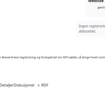
Webside
geoti
Ingen registrert
datasettet.
kan likevel kreve registrering og forespørsel om API-nøkler, så lenge hvem som
Detaljer
Diskusjoner
RDF
0