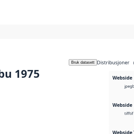
Distribusjoner
Bruk datasett
bu 1975
Webside
jpeg
Webside
tif
tiff
Webside 