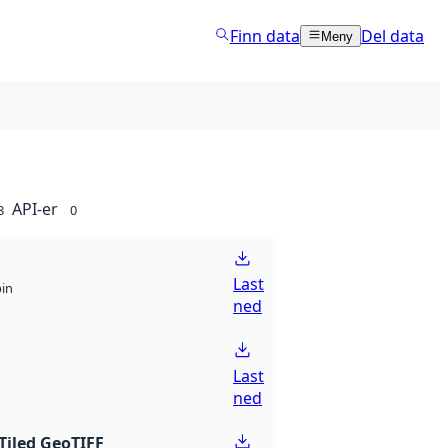
Finn data
Del data
Meny
API-er
8
0
Last
bin
ned
Last
ned
Tiled GeoTIFF