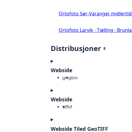
Ortofoto Sør-Varanger midlertid
Ortofoto Larvik - Tjølling - Brunl
Distribusjoner
8
Webside
jpeg
bin
Webside
tiff
tif
Webside Tiled GeoTIFF