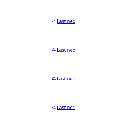
Last ned
Last ned
Last ned
Last ned