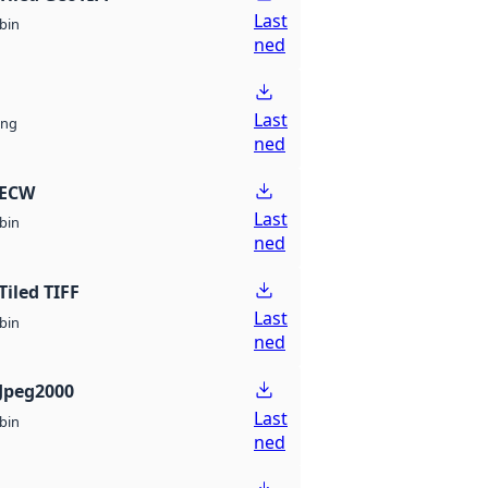
Last
bin
ned
Last
ng
ned
 ECW
Last
bin
ned
Tiled TIFF
Last
bin
ned
Jpeg2000
Last
bin
ned