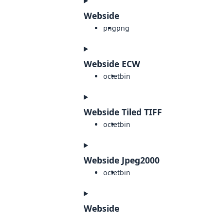
Webside
png
png
Webside ECW
octet
bin
Webside Tiled TIFF
octet
bin
Webside Jpeg2000
octet
bin
Webside