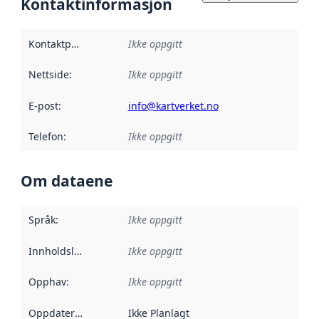
Kontaktinformasjon
Kontaktpunkt
:
Ikke oppgitt
Nettside
:
Ikke oppgitt
E-post
:
info@kartverket.no
Telefon
:
Ikke oppgitt
Om dataene
Språk
:
Ikke oppgitt
Innholdsleverandører
Ikke oppgitt
:
Opphav
:
Ikke oppgitt
Oppdateringsfrekvens
Ikke Planlagt
: