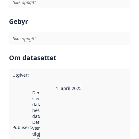
Ikke oppgitt
Gebyr
Ikke oppgitt
Om datasettet
Utgiver
:
1. april 2025
Denne datoen
sier når
datasettet ble
høstet av
data.norge.no.
Det kan ha
Publisert
:
vært
tilgjengelig