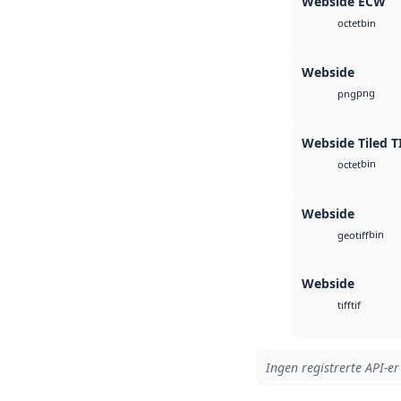
Webside ECW
bin
octet
Webside
png
png
Webside Tiled T
bin
octet
Webside
bin
geotiff
Webside
tif
tiff
Ingen registrerte API-er