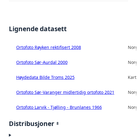
Lignende datasett
Ortofoto Røyken rektifisert 2008
Norg
Ortofoto Sør-Aurdal 2000
Norg
Høydedata Bilde Troms 2025
Kart
Ortofoto Sør-Varanger midlertidig ortofoto 2021
Norg
Ortofoto Larvik - Tjølling - Brunlanes 1966
Norg
Distribusjoner
8