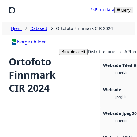
Hopp til hovedinnhold
Finn data
Meny
Hjem
Datasett
Ortofoto Finnmark CIR 2024
Norge i bilder
Distribusjoner
API-er
Bruk datasett
8
Ortofoto
Webside Tiled 
Finnmark
bin
octet
CIR 2024
Webside
bin
jpeg
Webside Jpeg20
bin
octet