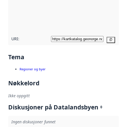
avmetadata.
Les mer om
metadatakvalitet
her
URI:
Kopier
Tema
Regioner og byer
Nøkkelord
Ikke oppgitt
Diskusjoner på Datalandsbyen
0
Ingen diskusjoner funnet