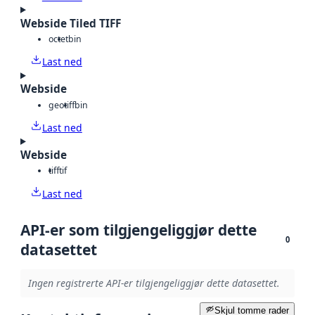
Webside Tiled TIFF
octet
bin
Last ned
Webside
geotiff
bin
Last ned
Webside
tiff
tif
Last ned
API-er som tilgjengeliggjør dette
0
datasettet
Ingen registrerte API-er tilgjengeliggjør dette datasettet.
Skjul tomme rader