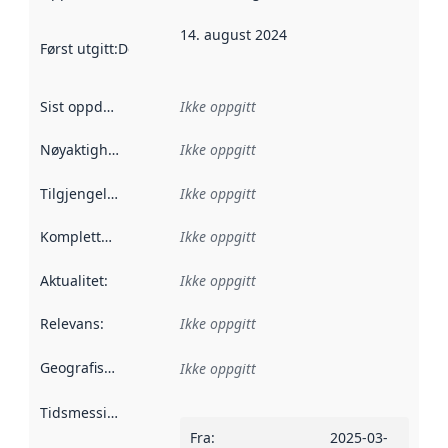
14. august 2024
Først utgitt
:
Denne datoen sier når dataene i dette datasettet 
Sist oppdatert
:
Ikke oppgitt
Nøyaktighet
:
Ikke oppgitt
Tilgjengelighet
:
Ikke oppgitt
Kompletthet
:
Ikke oppgitt
Aktualitet
:
Ikke oppgitt
Relevans
:
Ikke oppgitt
Geografisk avgrensning
:
Ikke oppgitt
Tidsmessig avgrensning
:
Fra
:
2025-03-