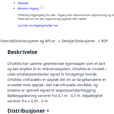
Datasett
Allmenn tilgang
Offentlig tilgjengelig for alle. Tilgang kan likevel kreve registrering o
helst kan be om slik registrering og/eller API-nøkler.
Les mer om tilgangsnivåer her
Oversikt
Distribusjoner og API-er
Detaljer
Diskusjoner
RDF
8
0
Beskrivelse
Ortofoto har samme geometriske egenskaper som et kart
og kan knyttes til et referansesystem. Ortofoto er inndelt i
ulike ortofotostandarder egnet til forskjellige formål.
Ortofoto «infrarødt» er opptak der en av fargekanalene er
erstattet med opptak i det nærinfrarøde området, og
bildene er spesielt egnet til vegetasjonskartlegging.
Bakkeoppløsning varierer fra 0,1 m - 0,5 m. Nøyaktighet
varierer fra ± 0,35 - 2 m.
Distribusjoner
8