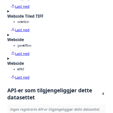
Last ned
Webside Tiled TIFF
octet
bin
Last ned
Webside
geotiff
bin
Last ned
Webside
tiff
tif
Last ned
API-er som tilgjengeliggjør dette
0
datasettet
Ingen registrerte API-er tilgjengeliggjør dette datasettet.