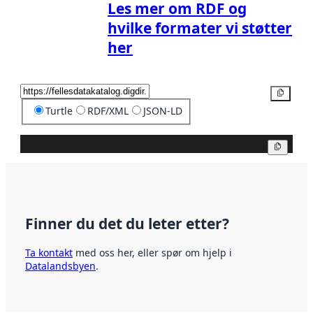
Les mer om RDF og
hvilke formater vi støtter
her
Kopier
Turtle
RDF/XML
JSON-LD
Kopier
Finner du det du leter etter?
Ta kontakt
med oss her, eller spør om hjelp i
Datalandsbyen
.