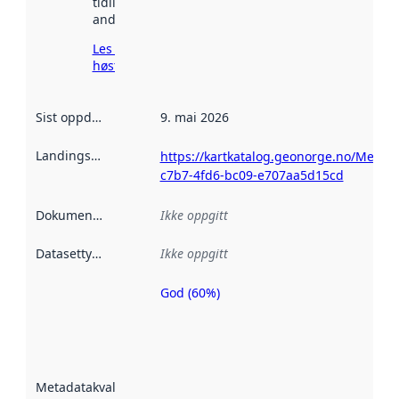
tidligere
andre steder.
Les mer om
høsting her
Sist oppdatert
:
9. mai 2026
Landingsside
:
https://kartkatalog.geonorge.no/Metad
c7b7-4fd6-bc09-e707aa5d15cd
Dokumentasjon
:
Ikke oppgitt
Datasettype
:
Ikke oppgitt
God (60%)
Metadatakvalitet
er en indikator
på hvor godt
datasettene er
beskrevet ved
Metadatakvalitet
:
hjelp