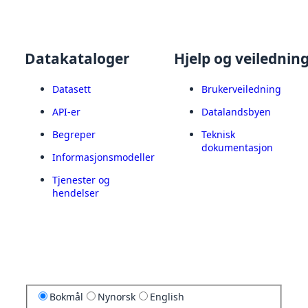
Datakataloger
Hjelp og veilednin
Datasett
Brukerveiledning
API-er
Datalandsbyen
Begreper
Teknisk
dokumentasjon
Informasjonsmodeller
Tjenester og
hendelser
Bokmål
Nynorsk
English