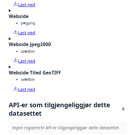
Last ned
Webside
png
png
Last ned
Webside Jpeg2000
octet
bin
Last ned
Webside Tiled GeoTIFF
octet
bin
Last ned
API-er som tilgjengeliggjør dette
0
datasettet
Ingen registrerte API-er tilgjengeliggjør dette datasettet.