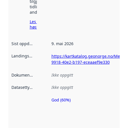
tilgjengelig
tidligere
andre steder.
Les mer om
høsting her
Sist oppdatert
:
9. mai 2026
Landingsside
:
https://kartkatalog.geonorge.no/Metad
9918-40e2-b197-eceaaef9e330
Dokumentasjon
:
Ikke oppgitt
Datasettype
:
Ikke oppgitt
God (60%)
Metadatakvalitet
er en indikator
på hvor godt
datasettene er
beskrevet ved