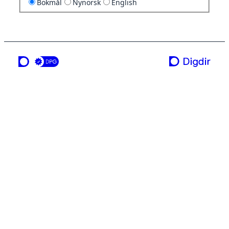
Bokmål
Nynorsk
English
en tjeneste fra