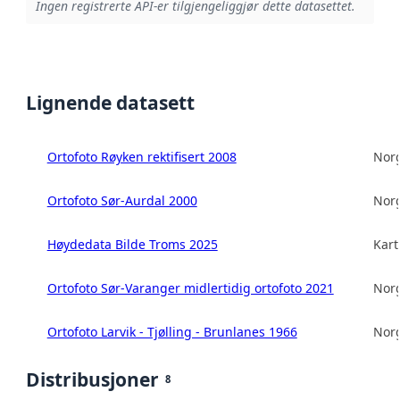
Ingen registrerte API-er tilgjengeliggjør dette datasettet.
Lignende datasett
Ortofoto Røyken rektifisert 2008
Norg
Ortofoto Sør-Aurdal 2000
Norg
Høydedata Bilde Troms 2025
Kart
Ortofoto Sør-Varanger midlertidig ortofoto 2021
Norg
Ortofoto Larvik - Tjølling - Brunlanes 1966
Norg
Distribusjoner
8