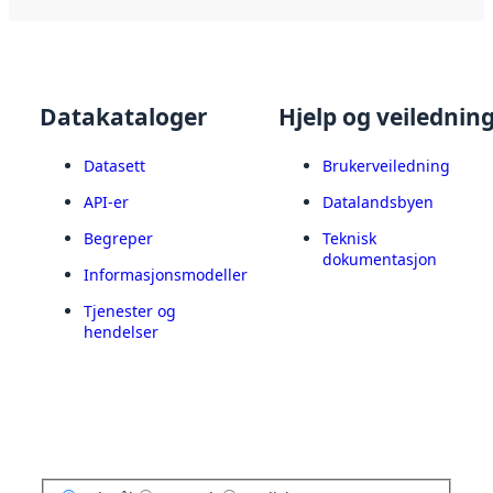
Datakataloger
Hjelp og veilednin
Datasett
Brukerveiledning
API-er
Datalandsbyen
Begreper
Teknisk
dokumentasjon
Informasjonsmodeller
Tjenester og
hendelser