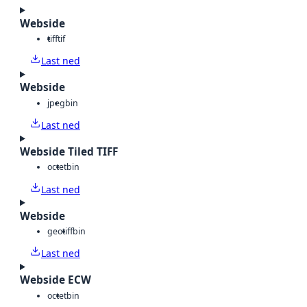
Webside
tiff
tif
Last ned
Webside
jpeg
bin
Last ned
Webside Tiled TIFF
octet
bin
Last ned
Webside
geotiff
bin
Last ned
Webside ECW
octet
bin