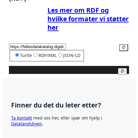
Les mer om RDF og
hvilke formater vi støtter
her
Kopier
Turtle
RDF/XML
JSON-LD
Kopier
Finner du det du leter etter?
Ta kontakt
med oss her, eller spør om hjelp i
Datalandsbyen
.