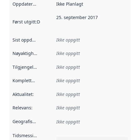
Oppdateringsfrekvens
Ikke Planlagt
:
25. september 2017
Først utgitt
:
Denne datoen sier når dataene i dette datasettet 
Sist oppdatert
:
Ikke oppgitt
Nøyaktighet
:
Ikke oppgitt
Tilgjengelighet
:
Ikke oppgitt
Kompletthet
:
Ikke oppgitt
Aktualitet
:
Ikke oppgitt
Relevans
:
Ikke oppgitt
Geografisk avgrensning
:
Ikke oppgitt
Tidsmessig avgrensning
: