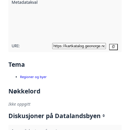
Metadatakvalitet
:
hjelp
avmetadata.
Les mer om
metadatakvalitet
her
URI:
Kopier
Tema
Regioner og byer
Nøkkelord
Ikke oppgitt
Diskusjoner på Datalandsbyen
0