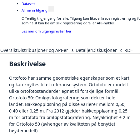
Datasett
Allmenn tilgang
Offentlig tilgjengelig for alle. Tilgang kan likevel kreve registrering og
som helst kan be om slik registrering og/eller API-nøkler.
Les mer om tilgangsnivåer her
Oversikt
Distribusjoner og API-er
Detaljer
Diskusjoner
RDF
8
0
Beskrivelse
Ortofoto har samme geometriske egenskaper som et kart
og kan knyttes til et referansesystem. Ortofoto er inndelt i
ulike ortofotostandarder egnet til forskjellige formål.
Ortofoto 50: Omløpsfotografering som dekker hele
landet. Bakkeoppløsning på disse varierer mellom 0,50,
0,40 eller 0,25 m. Fra 2012 gjelder bakkeoppløsning 0,25
m for ortofoto fra omløpsfotografering. Nøyaktighet ± 2 m
for Ortofoto 50 (avhenger av kvaliteten på benyttet
høydemodell)