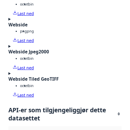
octet
bin
Last ned
Webside
png
png
Last ned
Webside Jpeg2000
octet
bin
Last ned
Webside Tiled GeoTIFF
octet
bin
Last ned
API-er som tilgjengeliggjør dette
0
datasettet