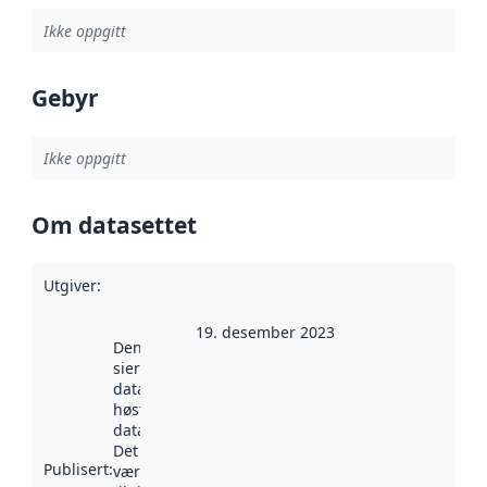
Ikke oppgitt
Gebyr
Ikke oppgitt
Om datasettet
Utgiver
:
19. desember 2023
Denne datoen
sier når
datasettet ble
høstet av
data.norge.no.
Det kan ha
Publisert
:
vært