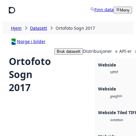
Hopp til hovedinnhold
Finn data
Meny
Hjem
Datasett
Ortofoto Sogn 2017
Norge i bilder
Distribusjoner
API-er
Bruk datasett
8
Ortofoto
Webside
Sogn
tif
tiff
2017
Webside
bin
jpeg
Webside Tiled TIF
bin
octet