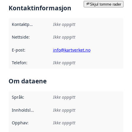
Skjul tomme rader
Kontaktinformasjon
Kontaktpunkt
:
Ikke oppgitt
Nettside
:
Ikke oppgitt
E-post
:
info@kartverket.no
Telefon
:
Ikke oppgitt
Om dataene
Språk
:
Ikke oppgitt
Innholdsleverandører
Ikke oppgitt
:
Opphav
:
Ikke oppgitt