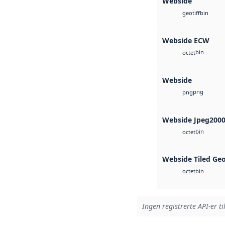
Webside
bin
geotiff
Webside ECW
bin
octet
Webside
png
png
Webside Jpeg200
bin
octet
Webside Tiled Ge
bin
octet
Ingen registrerte API-er ti