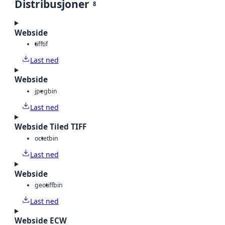
Distribusjoner
8
Webside
tiff
tif
Last ned
Webside
jpeg
bin
Last ned
Webside Tiled TIFF
octet
bin
Last ned
Webside
geotiff
bin
Last ned
Webside ECW