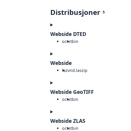
Distribusjoner
5
Webside DTED
octet
bin
Webside
laz
vnd.laszip
Webside GeoTIFF
octet
bin
Webside ZLAS
octet
bin