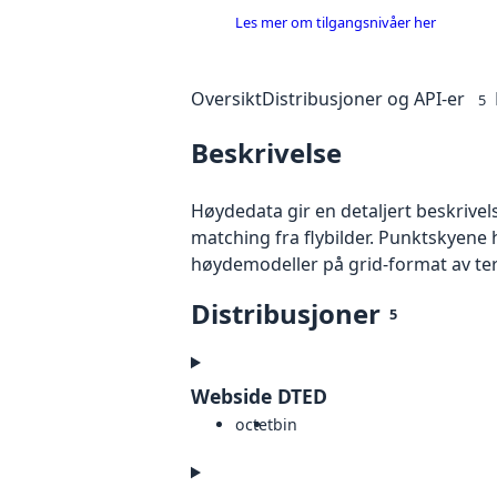
Les mer om tilgangsnivåer her
Oversikt
Distribusjoner og API-er
5
Beskrivelse
Høydedata gir en detaljert beskrivel
matching fra flybilder. Punktskyene 
høydemodeller på grid-format av te
Distribusjoner
5
Webside DTED
octet
bin