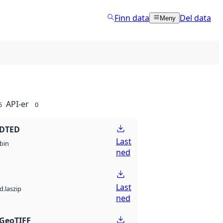
Finn data
Del data
Meny
API-er
5
0
 DTED
Last
bin
ned
Last
d.laszip
ned
GeoTIFF