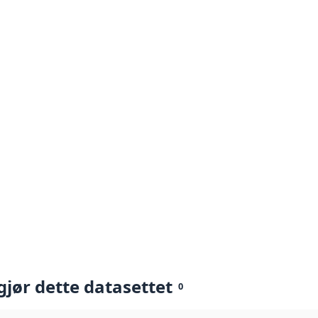
gjør dette datasettet
0