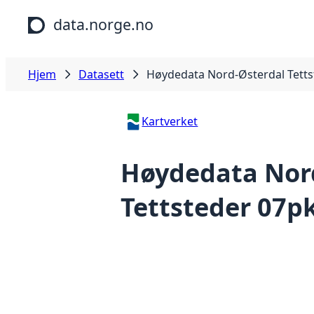
Hopp til hovedinnhold
data.norge.no
Hjem
Datasett
Høydedata Nord-Østerdal Tetts
Kartverket
Høydedata Nor
Tettsteder 07p