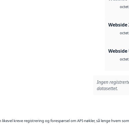
octet
Webside 
octet
Webside
octet
Ingen registrert
datasettet.
kan likevel kreve registrering og forespørsel om API-nøkler, så lenge hvem som