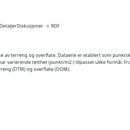
Detaljer
Diskusjoner
RDF
0
se av terreng og overflate. Dataene er etablert som punktsk
har varierende tetthet (punkt/m2 ) tilpasset ulike formål. F
rreng (DTM) og overflate (DOM).