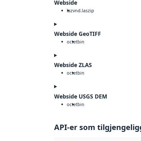
Webside
laz
vnd.laszip
Webside GeoTIFF
octet
bin
Webside ZLAS
octet
bin
Webside USGS DEM
octet
bin
API-er som tilgjengelig