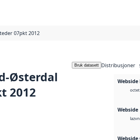
teder 07pkt 2012
Distribusjoner
Bruk datasett
d-Østerdal
Webside
kt 2012
octet
Webside
vn
laz
Webside 