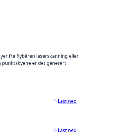
yer fra flybåren laserskanning eller
ra punktskyene er det generert
Last ned
Last ned