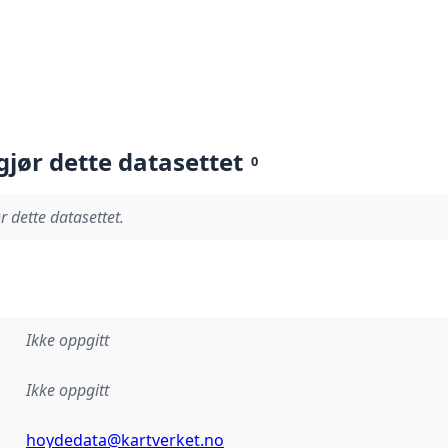
gjør dette datasettet
0
r dette datasettet.
Ikke oppgitt
Ikke oppgitt
hoydedata@kartverket.no