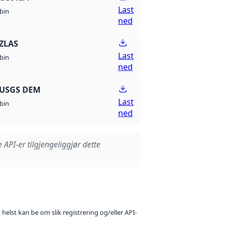
Last
bin
ned
ZLAS
Last
bin
ned
 USGS DEM
Last
bin
ned
e API-er tilgjengeliggjør dette
 helst kan be om slik registrering og/eller API-