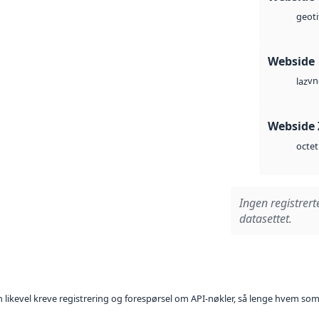
geoti
Webside
vn
laz
Webside 
octet
Ingen registrert
datasettet.
kan likevel kreve registrering og forespørsel om API-nøkler, så lenge hvem som