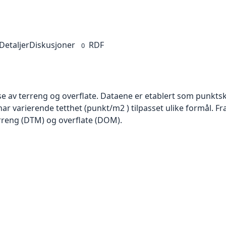
Detaljer
Diskusjoner
RDF
0
se av terreng og overflate. Dataene er etablert som punktsk
har varierende tetthet (punkt/m2 ) tilpasset ulike formål. F
rreng (DTM) og overflate (DOM).