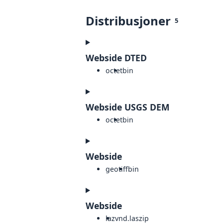
Distribusjoner
5
Webside DTED
octet
bin
Webside USGS DEM
octet
bin
Webside
geotiff
bin
Webside
laz
vnd.laszip