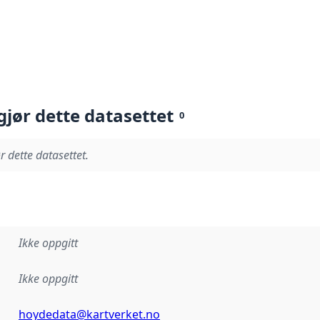
gjør dette datasettet
0
r dette datasettet.
Ikke oppgitt
Ikke oppgitt
hoydedata@kartverket.no