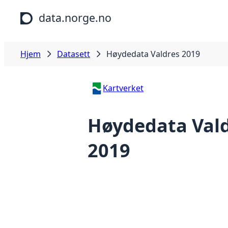
Hopp til hovedinnhold
data.norge.no
Hjem
Datasett
Høydedata Valdres 2019
Kartverket
Høydedata Val
2019