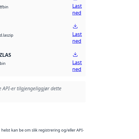
Last
bin
ff
ned
Last
d.laszip
ned
ZLAS
Last
bin
ned
e API-er tilgjengeliggjør dette
 helst kan be om slik registrering og/eller API-