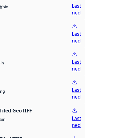
Last
bin
ff
ned
Last
ned
Last
bin
ned
Last
ng
ned
Tiled GeoTIFF
Last
bin
ned