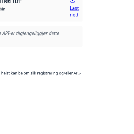
Tiled TIFF
Last
bin
ned
e API-er tilgjengeliggjør dette
 helst kan be om slik registrering og/eller API-