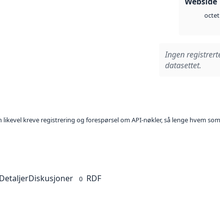
Webside 
octet
Ingen registrert
datasettet.
kan likevel kreve registrering og forespørsel om API-nøkler, så lenge hvem som
Detaljer
Diskusjoner
RDF
0