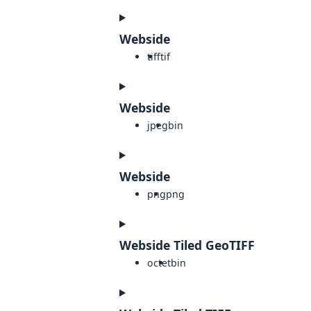
Webside
tiff
tif
Webside
jpeg
bin
Webside
png
png
Webside Tiled GeoTIFF
octet
bin