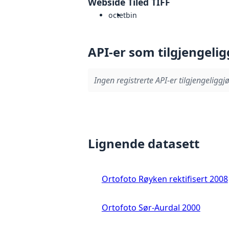
Webside Tiled TIFF
octet
bin
API-er som tilgjengelig
Ingen registrerte API-er tilgjengeliggjø
Lignende datasett
Ortofoto Røyken rektifisert 2008
Ortofoto Sør-Aurdal 2000