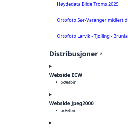
Høydedata Bilde Troms 2025
Ortofoto Sør-Varanger midlertid
Ortofoto Larvik - Tjølling - Brunl
Distribusjoner
8
Webside ECW
octet
bin
Webside Jpeg2000
octet
bin