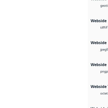
geoti
Webside
tif
tiff
Webside
jpeg
Webside
p
png
Webside 
octet