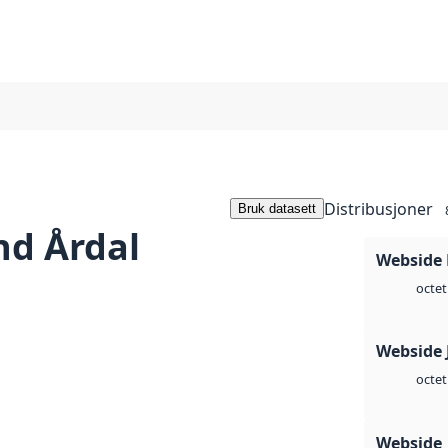
Distribusjoner
Bruk datasett
nd Årdal
Webside
octet
Webside 
octet
Webside