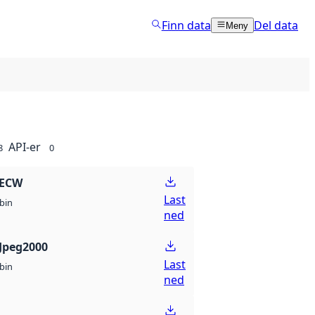
Finn data
Del data
Meny
API-er
8
0
 ECW
Last
bin
ned
Jpeg2000
Last
bin
ned