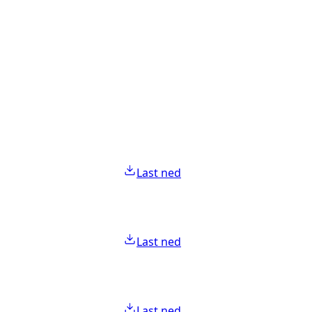
Last ned
Last ned
Last ned