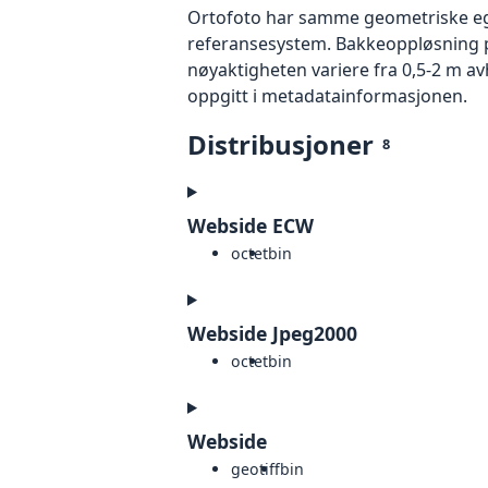
Ortofoto har samme geometriske egen
referansesystem. Bakkeoppløsning på
nøyaktigheten variere fra 0,5-2 m a
oppgitt i metadatainformasjonen.
Distribusjoner
8
Webside ECW
octet
bin
Webside Jpeg2000
octet
bin
Webside
geotiff
bin