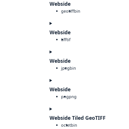
Webside
geotiff
bin
Webside
tiff
tif
Webside
jpeg
bin
Webside
png
png
Webside Tiled GeoTIFF
octet
bin