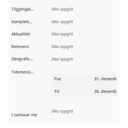
Tilgjengelighet
:
Ikke oppgitt
Kompletthet
:
Ikke oppgitt
Aktualitet
:
Ikke oppgitt
Relevans
:
Ikke oppgitt
Geografisk avgrensning
:
Ikke oppgitt
Tidsmessig avgrensning
:
Fra
:
31. desember 20
Til
:
30. desember 20
Ikke oppgitt
I samsvar med
:
Referanse til en implementasjonsregel eller a