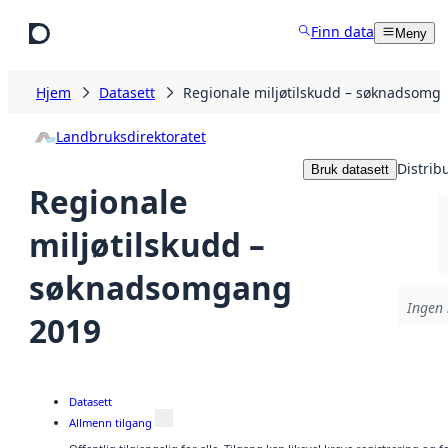
Hopp til hovedinnhold
Finn data
Meny
Hjem
Datasett
Regionale miljøtilskudd – søknadsomg
Landbruksdirektoratet
Distrib
Bruk datasett
Regionale
miljøtilskudd –
søknadsomgang
Ingen 
2019
Datasett
Allmenn tilgang