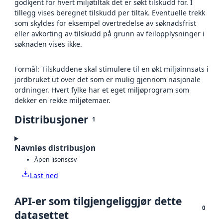
godkjent for hvert miljøtiltak det er søkt tilskudd for. I
tillegg vises beregnet tilskudd per tiltak. Eventuelle trekk
som skyldes for eksempel overtredelse av søknadsfrist
eller avkorting av tilskudd på grunn av feilopplysninger i
søknaden vises ikke.
Formål: Tilskuddene skal stimulere til en økt miljøinnsats i
jordbruket ut over det som er mulig gjennom nasjonale
ordninger. Hvert fylke har et eget miljøprogram som
dekker en rekke miljøtemaer.
Distribusjoner
1
Navnløs distribusjon
Åpen lisens
csv
Last ned
API-er som tilgjengeliggjør dette
0
datasettet