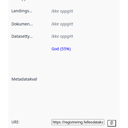
Landingsside
:
Ikke oppgitt
Dokumentasjon
:
Ikke oppgitt
Datasettype
:
Ikke oppgitt
God (55%)
Metadatakvalitet
er en indikator
på hvor godt
datasettene er
beskrevet ved
Metadatakvalitet
:
hjelp
avmetadata.
Les mer om
metadatakvalitet
her
URI:
Kopier