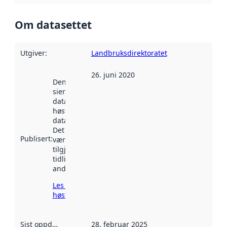
Om datasettet
Utgiver
:
Landbruksdirektoratet
26. juni 2020
Denne datoen
sier når
datasettet ble
høstet av
data.norge.no.
Det kan ha
Publisert
:
vært
tilgjengelig
tidligere
andre steder.
Les mer om
høsting her
Sist oppdatert
:
28. februar 2025