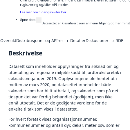
Offentlig tilgjengelig for alle. Tilgang kan likevel kreve registrering o
registrering og/eller API-nøkler.
Les mer om tilgangsnivåer her
Åpne data
Datasettet er klassifisert som allmenn tilgang og har mins
Oversikt
Distribusjoner og API-er
Detaljer
Diskusjoner
RDF
1
0
Beskrivelse
Datasett som inneholder opplysninger fra søknad om og
utbetaling av regionale miljøtilskudd til jordbruksforetak i
søknadsomgangen 2019. Opplysningene ble hentet ut i
midten av mars 2020, og datasettet inneholder både
søknader som har blitt utbetalt, og søknader som på det
tidspunktet var ferdig behandlet (godkjent), men ikke
ennå utbetalt. Det er de godkjente verdiene for de
enkelte tiltak som vises i datasettet.
For hvert foretak vises organisasjonsnummer,
kommunenummer og antall dyr, dekar, meter osv. som er