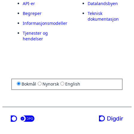
API-er
Datalandsbyen
Begreper
Teknisk
dokumentasjon
Informasjonsmodeller
Tjenester og
hendelser
Bokmål
Nynorsk
English
en tjeneste fra