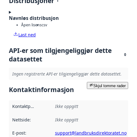
Distribusjoner
1
Navnløs distribusjon
Åpen lisens
csv
Last ned
API-er som tilgjengeliggjør dette
0
datasettet
Ingen registrerte API-er tilgjengeliggjør dette datasettet.
Skjul tomme rader
Kontaktinformasjon
Kontaktpunkt
:
Ikke oppgitt
Nettside
:
Ikke oppgitt
E-post
:
support@landbruksdirektoratet.no