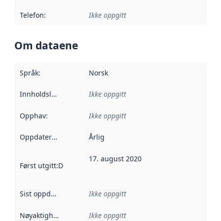
Telefon
:
Ikke oppgitt
Om dataene
Språk
:
Norsk
Innholdsleverandører
Ikke oppgitt
:
Opphav
:
Ikke oppgitt
Oppdateringsfrekvens
Årlig
:
17. august 2020
Først utgitt
:
Denne datoen sier når dataene i dette datasettet 
Sist oppdatert
:
Ikke oppgitt
Nøyaktighet
:
Ikke oppgitt