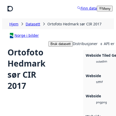
Hopp til hovedinnhold
Finn data
Meny
Hjem
Datasett
Ortofoto Hedmark sør CIR 2017
Norge i bilder
Distribusjoner
API-er
Bruk datasett
8
Ortofoto
Webside Tiled G
Hedmark
bin
octet
sør CIR
Webside
tif
2017
tiff
Webside
png
png