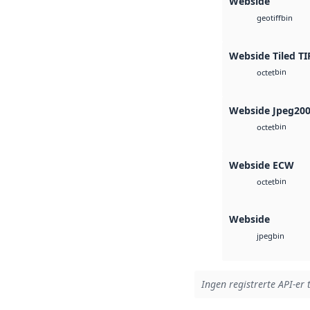
Webside
bin
geotiff
Webside Tiled TI
bin
octet
Webside Jpeg20
bin
octet
Webside ECW
bin
octet
Webside
bin
jpeg
Ingen registrerte API-er 