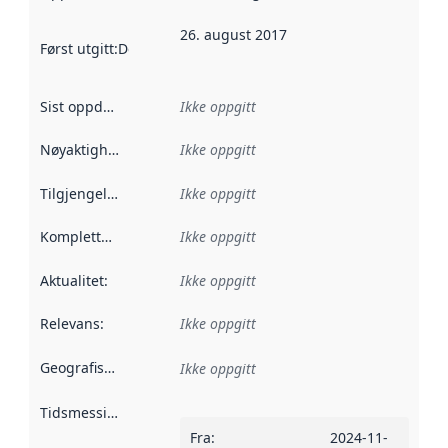
26. august 2017
Først utgitt
:
Denne datoen sier når dataene i dette datasettet 
Sist oppdatert
:
Ikke oppgitt
Nøyaktighet
:
Ikke oppgitt
Tilgjengelighet
:
Ikke oppgitt
Kompletthet
:
Ikke oppgitt
Aktualitet
:
Ikke oppgitt
Relevans
:
Ikke oppgitt
Geografisk avgrensning
:
Ikke oppgitt
Tidsmessig avgrensning
:
Fra
:
2024-11-