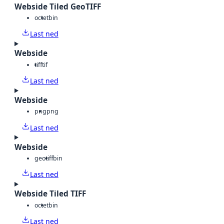
Webside Tiled GeoTIFF
octet
bin
Last ned
Webside
tiff
tif
Last ned
Webside
png
png
Last ned
Webside
geotiff
bin
Last ned
Webside Tiled TIFF
octet
bin
Last ned