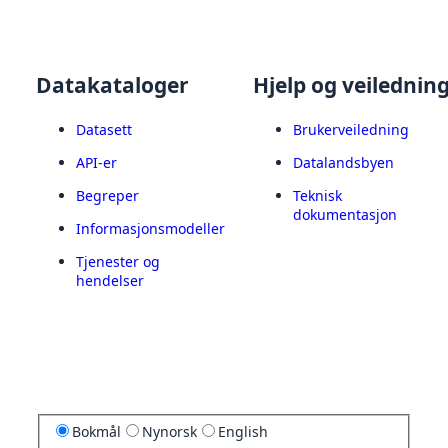
Datakataloger
Hjelp og veilednin
Datasett
Brukerveiledning
API-er
Datalandsbyen
Begreper
Teknisk
dokumentasjon
Informasjonsmodeller
Tjenester og
hendelser
Bokmål
Nynorsk
English