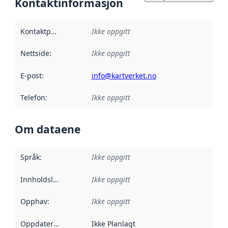
Kontaktinformasjon
Kontaktpunkt
:
Ikke oppgitt
Nettside
:
Ikke oppgitt
E-post
:
info@kartverket.no
Telefon
:
Ikke oppgitt
Om dataene
Språk
:
Ikke oppgitt
Innholdsleverandører
Ikke oppgitt
:
Opphav
:
Ikke oppgitt
Oppdateringsfrekvens
Ikke Planlagt
: