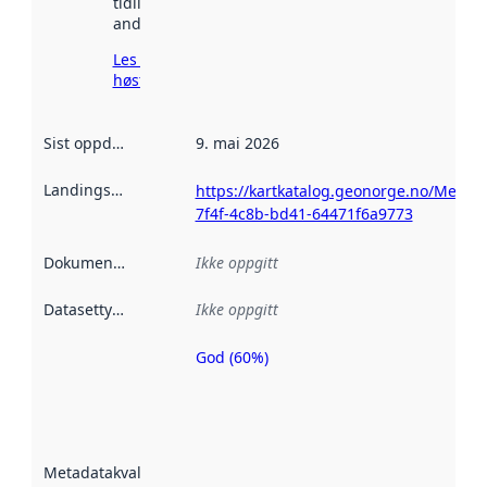
tidligere
andre steder.
Les mer om
høsting her
Sist oppdatert
:
9. mai 2026
Landingsside
:
https://kartkatalog.geonorge.no/Metad
7f4f-4c8b-bd41-64471f6a9773
Dokumentasjon
:
Ikke oppgitt
Datasettype
:
Ikke oppgitt
God (60%)
Metadatakvalitet
er en indikator
på hvor godt
datasettene er
beskrevet ved
Metadatakvalitet
:
hjelp