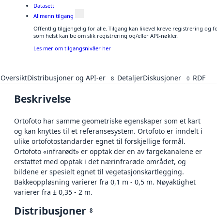
Datasett
Allmenn tilgang
Offentlig tilgjengelig for alle. Tilgang kan likevel kreve registrering og
som helst kan be om slik registrering og/eller API-nøkler.
Les mer om tilgangsnivåer her
Oversikt
Distribusjoner og API-er
Detaljer
Diskusjoner
RDF
8
0
Beskrivelse
Ortofoto har samme geometriske egenskaper som et kart
og kan knyttes til et referansesystem. Ortofoto er inndelt i
ulike ortofotostandarder egnet til forskjellige formål.
Ortofoto «infrarødt» er opptak der en av fargekanalene er
erstattet med opptak i det nærinfrarøde området, og
bildene er spesielt egnet til vegetasjonskartlegging.
Bakkeoppløsning varierer fra 0,1 m - 0,5 m. Nøyaktighet
varierer fra ± 0,35 - 2 m.
Distribusjoner
8