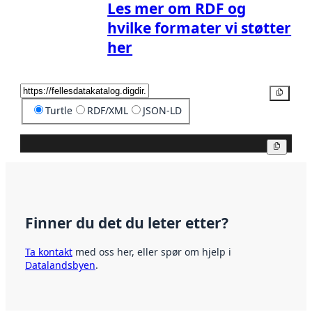
Les mer om RDF og
hvilke formater vi støtter
her
Kopier
Turtle
RDF/XML
JSON-LD
Kopier
Finner du det du leter etter?
Ta kontakt
med oss her, eller spør om hjelp i
Datalandsbyen
.