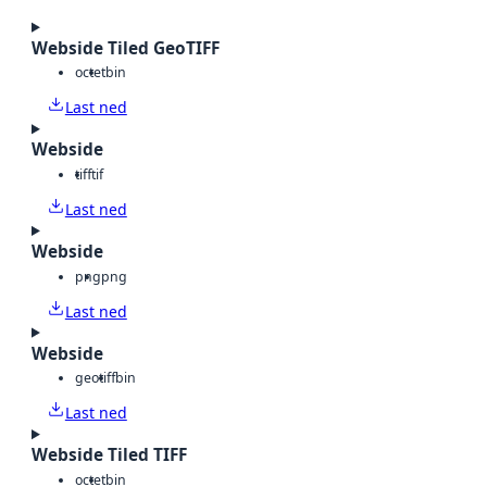
Webside Tiled GeoTIFF
octet
bin
Last ned
Webside
tiff
tif
Last ned
Webside
png
png
Last ned
Webside
geotiff
bin
Last ned
Webside Tiled TIFF
octet
bin