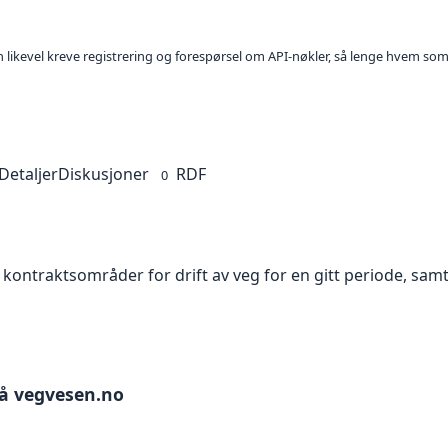
kan likevel kreve registrering og forespørsel om API-nøkler, så lenge hvem som
Detaljer
Diskusjoner
RDF
0
kontraktsområder for drift av veg for en gitt periode, samt
på vegvesen.no