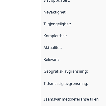
Sist oppdatert
:
Nøyaktighet
:
Tilgjengelighet
:
Kompletthet
:
Aktualitet
:
Relevans
:
Geografisk avgrensning
:
Tidsmessig avgrensning
:
I samsvar med
:
Referanse til en im