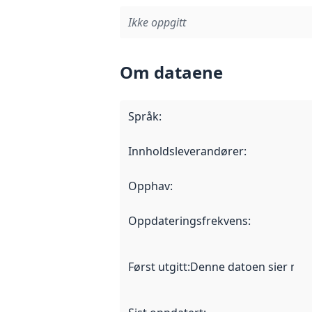
Ikke oppgitt
Om dataene
Språk
:
Innholdsleverandører
:
Opphav
:
Oppdateringsfrekvens
:
Først utgitt
:
Denne datoen sier når d