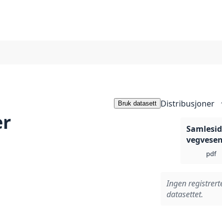
Distribusjoner
Bruk datasett
er
Samleside
vegvese
pdf
Ingen registrert
datasettet.