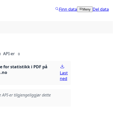
Finn data
Del data
Meny
API-er
1
0
 for statistikk i PDF på
n.no
Last
ned
e API-er tilgjengeliggjør dette