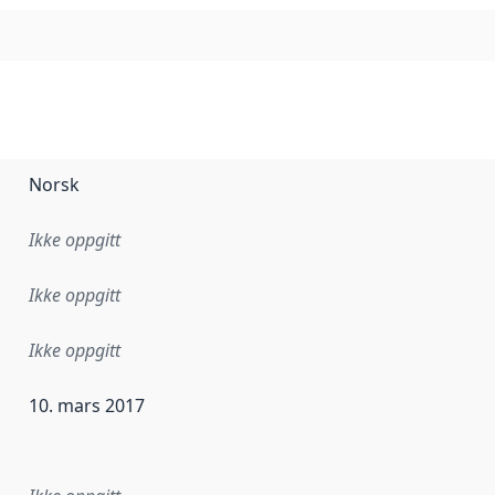
Norsk
Ikke oppgitt
Ikke oppgitt
Ikke oppgitt
10. mars 2017
ataene i dette datasettet første gang ble utgitt. Det kan ha