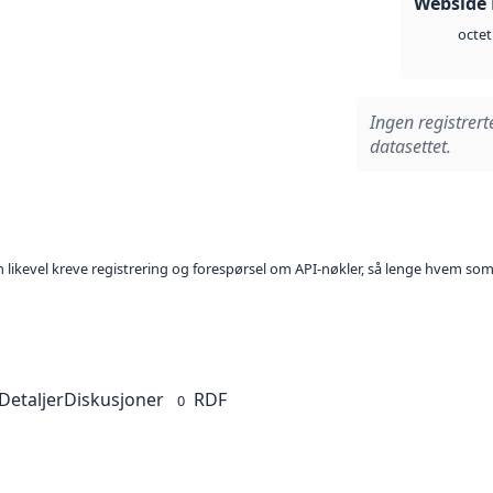
Webside
octet
Ingen registrert
datasettet.
kan likevel kreve registrering og forespørsel om API-nøkler, så lenge hvem som
Detaljer
Diskusjoner
RDF
0