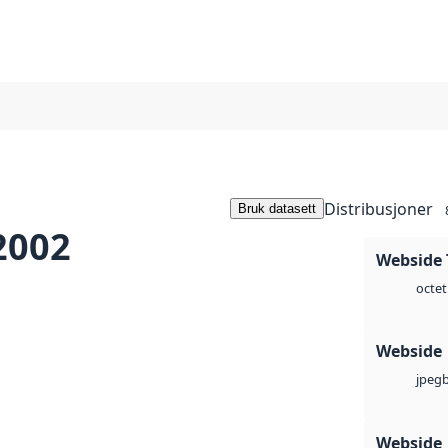
Distribusjoner
Bruk datasett
2002
Webside 
octet
Webside
jpeg
Webside