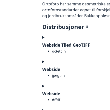
Ortofoto har samme geometriske egen
ortofotostandarder egnet til forskj
og jordbruksområder. Bakkeoppløsnin
Distribusjoner
8
Webside Tiled GeoTIFF
octet
bin
Webside
jpeg
bin
Webside
tiff
tif