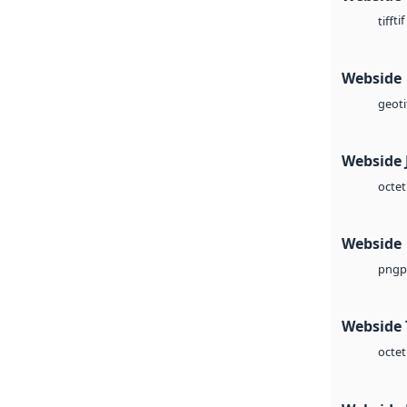
tif
tiff
Webside
geoti
Webside 
octet
Webside
p
png
Webside 
octet