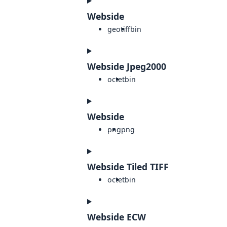
Webside
geotiff
bin
Webside Jpeg2000
octet
bin
Webside
png
png
Webside Tiled TIFF
octet
bin
Webside ECW