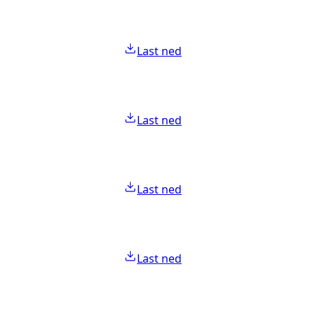
Last ned
Last ned
Last ned
Last ned