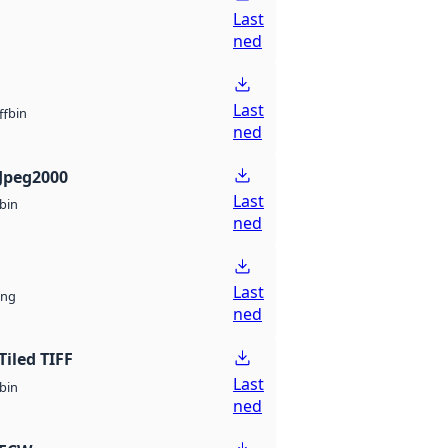
Last
ned
Last
bin
ff
ned
Jpeg2000
Last
bin
ned
Last
ng
ned
Tiled TIFF
Last
bin
ned