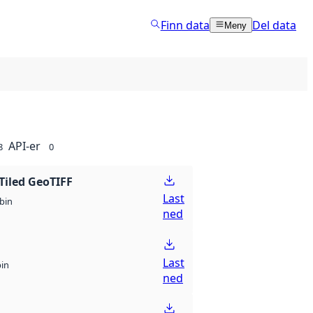
Finn data
Del data
Meny
API-er
8
0
Tiled GeoTIFF
Last
bin
ned
Last
bin
ned