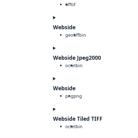
tiff
tif
Webside
geotiff
bin
Webside Jpeg2000
octet
bin
Webside
png
png
Webside Tiled TIFF
octet
bin