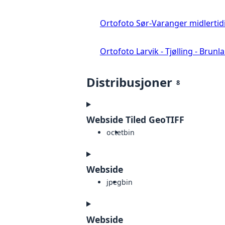
Ortofoto Sør-Varanger midlertid
Ortofoto Larvik - Tjølling - Brunl
Distribusjoner
8
Webside Tiled GeoTIFF
octet
bin
Webside
jpeg
bin
Webside