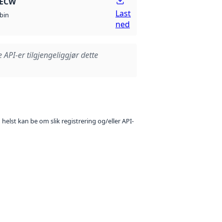
 ECW
Last
bin
ned
e API-er tilgjengeliggjør dette
 helst kan be om slik registrering og/eller API-