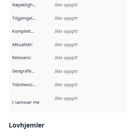
Nøyaktighet
:
Ikke oppgitt
Tilgjengelighet
:
Ikke oppgitt
Kompletthet
:
Ikke oppgitt
Aktualitet
:
Ikke oppgitt
Relevans
:
Ikke oppgitt
Geografisk avgrensning
:
Ikke oppgitt
Tidsmessig avgrensning
Ikke oppgitt
:
Ikke oppgitt
I samsvar med
:
Referanse til en implementasjonsregel eller a
Lovhjemler