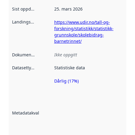
Sist oppdatert
:
25. mars 2026
Landingsside
:
https://www.udir.no/tall-og-
forskning/statistikk/statistikk-
grunnskole/skolebidrag-
barnetrinnet/
Dokumentasjon
:
Ikke oppgitt
Datasettype
:
Statistiske data
Dårlig (17%)
Metadatakvalitet
er en indikator
på hvor godt
datasettene er
beskrevet ved
Metadatakvalitet
:
hjelp
avmetadata.
Les mer om