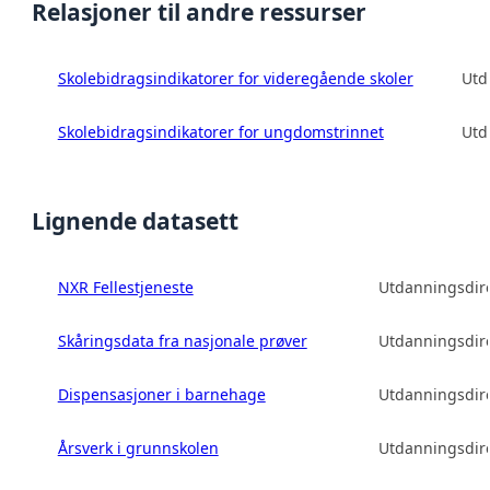
Relasjoner til andre ressurser
Skolebidragsindikatorer for videregående skoler
Utd
Skolebidragsindikatorer for ungdomstrinnet
Utd
Lignende datasett
NXR Fellestjeneste
Utdanningsdire
Skåringsdata fra nasjonale prøver
Utdanningsdire
Dispensasjoner i barnehage
Utdanningsdire
Årsverk i grunnskolen
Utdanningsdire