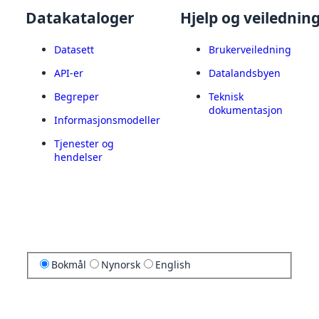
Datakataloger
Hjelp og veilednin
Datasett
Brukerveiledning
API-er
Datalandsbyen
Begreper
Teknisk
dokumentasjon
Informasjonsmodeller
Tjenester og
hendelser
Bokmål
Nynorsk
English