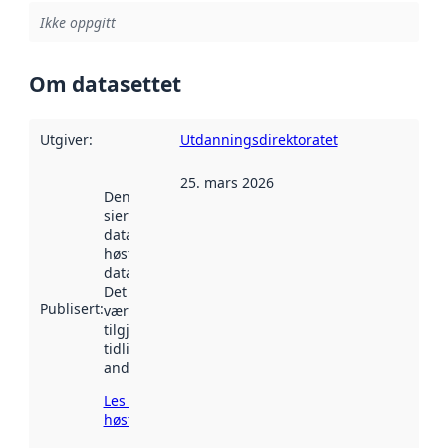
Ikke oppgitt
Om datasettet
Utgiver
:
Utdanningsdirektoratet
25. mars 2026
Denne datoen
sier når
datasettet ble
høstet av
data.norge.no.
Det kan ha
Publisert
:
vært
tilgjengelig
tidligere
andre steder.
Les mer om
høsting her