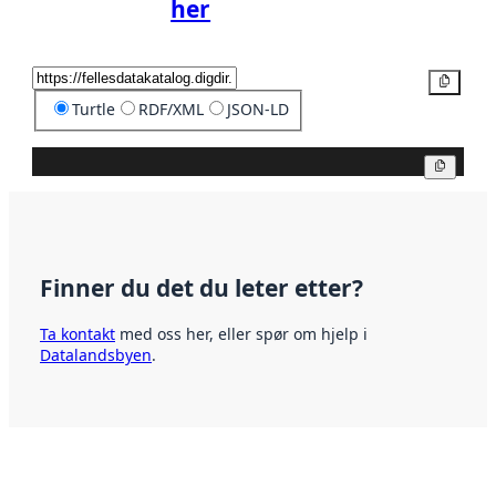
her
Kopier
Turtle
RDF/XML
JSON-LD
Kopier
Finner du det du leter etter?
Ta kontakt
med oss her, eller spør om hjelp i
Datalandsbyen
.