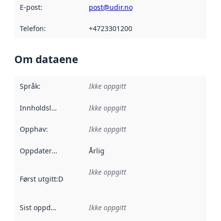
E-post
:
post@udir.no
Telefon
:
+4723301200
Om dataene
Språk
:
Ikke oppgitt
Innholdsleverandører
Ikke oppgitt
:
Opphav
:
Ikke oppgitt
Oppdateringsfrekvens
Årlig
:
Ikke oppgitt
Først utgitt
:
Denne datoen sier når dataene i dette datasettet 
Sist oppdatert
:
Ikke oppgitt