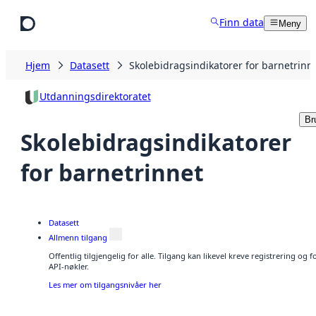
Hopp til hovedinnhold
Finn data
Meny
Hjem
Datasett
Skolebidragsindikatorer for barnetrinn
Utdanningsdirektoratet
Br
Skolebidragsindikatorer
for barnetrinnet
Datasett
Allmenn tilgang
Offentlig tilgjengelig for alle. Tilgang kan likevel kreve registrering og
API-nøkler.
Les mer om tilgangsnivåer her