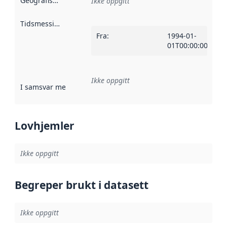
Geografisk avgrensning
:
Ikke oppgitt
Tidsmessig avgrensning
:
Fra
:
1994-01-
01T00:00:00Z
Ikke oppgitt
I samsvar med
:
Referanse til en implementasjonsregel eller a
Lovhjemler
Ikke oppgitt
Begreper brukt i datasett
Ikke oppgitt