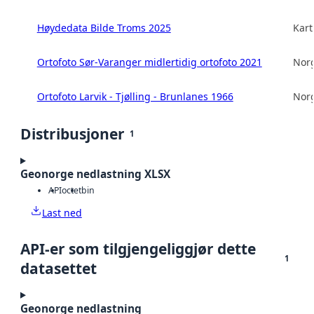
Høydedata Bilde Troms 2025
Kart
Ortofoto Sør-Varanger midlertidig ortofoto 2021
Norg
Ortofoto Larvik - Tjølling - Brunlanes 1966
Norg
Distribusjoner
1
Geonorge nedlastning XLSX
API
octet
bin
Last ned
API-er som tilgjengeliggjør dette
1
datasettet
Geonorge nedlastning