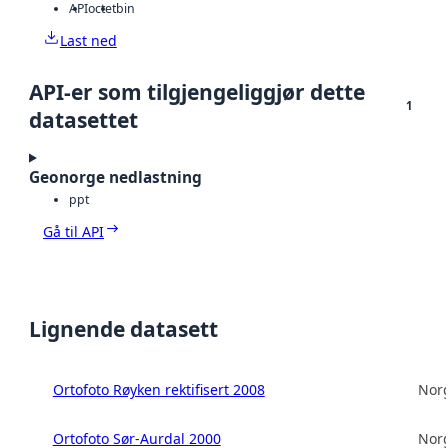
API
octet
bin
Last ned
API-er som tilgjengeliggjør dette
1
datasettet
Geonorge nedlastning
ppt
Gå til API
Lignende datasett
Ortofoto Røyken rektifisert 2008
Norg
Ortofoto Sør-Aurdal 2000
Norg