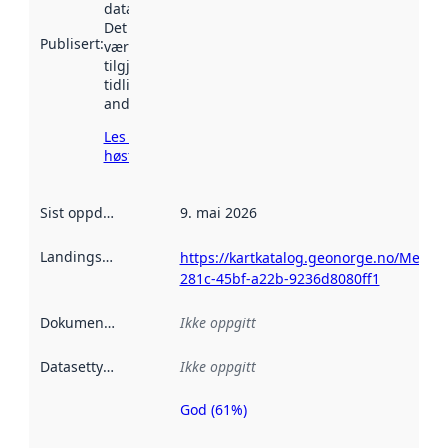
data.norge.no.
Det kan ha
Publisert
:
vært
tilgjengelig
tidligere
andre steder.
Les mer om
høsting her
Sist oppdatert
:
9. mai 2026
Landingsside
:
https://kartkatalog.geonorge.no/Metad
281c-45bf-a22b-9236d8080ff1
Dokumentasjon
:
Ikke oppgitt
Datasettype
:
Ikke oppgitt
God (61%)
Metadatakvalitet
er en indikator