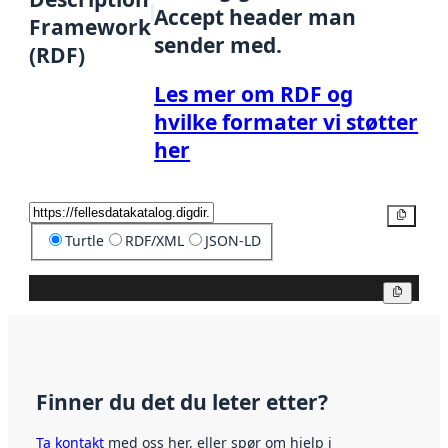
Accept header man
Framework
sender med.
(RDF)
Les mer om RDF og
hvilke formater vi støtter
her
Kopier
Turtle
RDF/XML
JSON-LD
Kopier
Finner du det du leter etter?
Ta kontakt
med oss her, eller spør om hjelp i