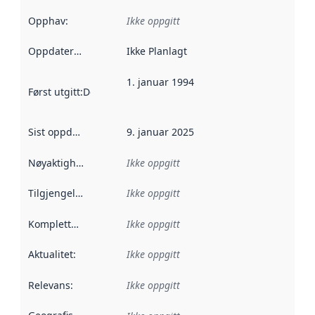
Opphav
:
Ikke oppgitt
Oppdateringsfrekvens
Ikke Planlagt
:
1. januar 1994
Først utgitt
:
Denne datoen sier når dataene i dette datasettet 
Sist oppdatert
:
9. januar 2025
Nøyaktighet
:
Ikke oppgitt
Tilgjengelighet
:
Ikke oppgitt
Kompletthet
:
Ikke oppgitt
Aktualitet
:
Ikke oppgitt
Relevans
:
Ikke oppgitt