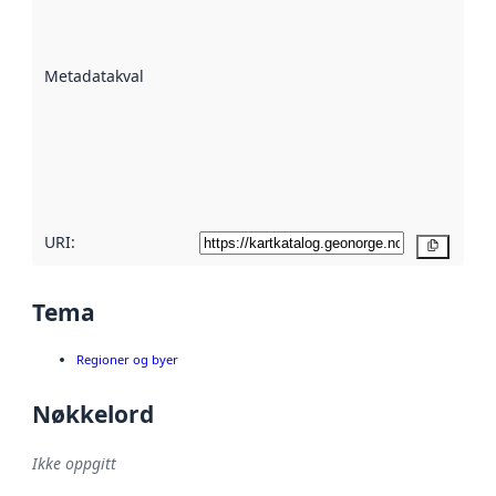
på hvor godt
datasettene er
beskrevet ved
Metadatakvalitet
:
hjelp
avmetadata.
Les mer om
metadatakvalitet
her
URI:
Kopier
Tema
Regioner og byer
Nøkkelord
Ikke oppgitt