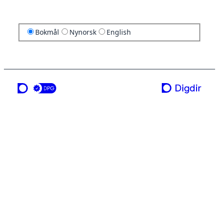
Bokmål
Nynorsk
English
en tjeneste fra