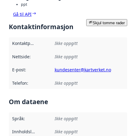
ppt
Gå til API
Skjul tomme rader
Kontaktinformasjon
Kontaktpunkt
:
Ikke oppgitt
Nettside
:
Ikke oppgitt
E-post
:
kundesenter@kartverket.no
Telefon
:
Ikke oppgitt
Om dataene
Språk
:
Ikke oppgitt
Innholdsleverandører
Ikke oppgitt
: