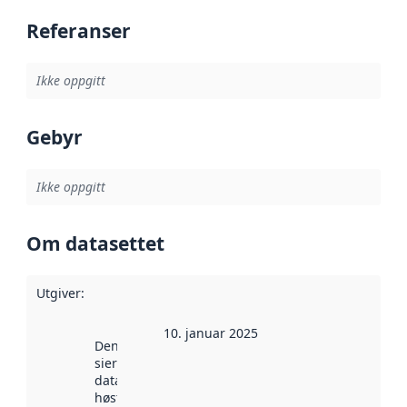
Referanser
Ikke oppgitt
Gebyr
Ikke oppgitt
Om datasettet
Utgiver
:
10. januar 2025
Denne datoen
sier når
datasettet ble
høstet av