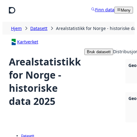
Hopp til hovedinnhold
Finn data
Meny
Hjem
Datasett
Arealstatistikk for Norge - historiske d
Kartverket
Distribusjo
Bruk datasett
Arealstatistikk
Geo
for Norge -
historiske
data 2025
Geo
Datasett