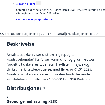
Allmenn tilgang
Offentlig tilgjengelig for alle. Tilgang kan likevel kreve registrering o
slik registrering og/eller API-nøkler.
Les mer om tilgangsnivåer her
Oversikt
Distribusjoner og API-er
Detaljer
Diskusjoner
RDF
2
0
Beskrivelse
Arealstatistikken viser utstrekning (oppgitt i
kvadratkilometer) for fylker, kommuner og grunnkretser
fordelt på ulike arealtyper som havflate, innsjø, skog,
dyrket mark, tettbebyggelse, med flere, pr 01.01.2025.
Arealstatistikken etableres ut fra den landsdekkende
kartdatabasen i målestokk 1:50 000 kalt N50 Kartdata.
Distribusjoner
1
Geonorge nedlastning XLSX