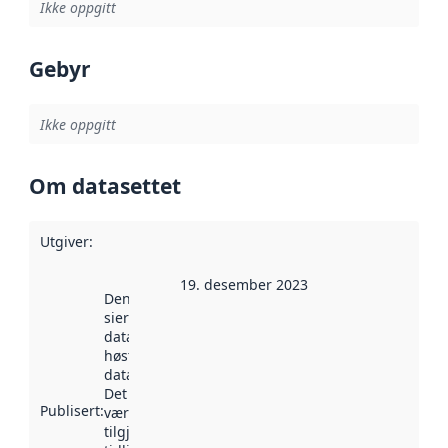
Ikke oppgitt
Gebyr
Ikke oppgitt
Om datasettet
Utgiver
:
19. desember 2023
Denne datoen
sier når
datasettet ble
høstet av
data.norge.no.
Det kan ha
Publisert
:
vært
tilgjengelig