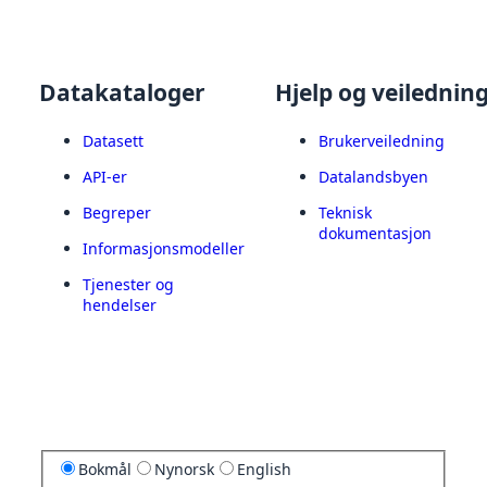
Datakataloger
Hjelp og veilednin
Datasett
Brukerveiledning
API-er
Datalandsbyen
Begreper
Teknisk
dokumentasjon
Informasjonsmodeller
Tjenester og
hendelser
Bokmål
Nynorsk
English