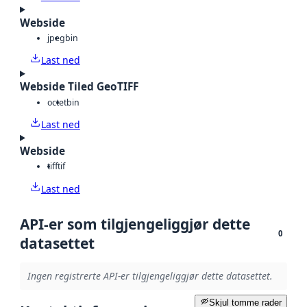
Webside
jpeg
bin
Last ned
Webside Tiled GeoTIFF
octet
bin
Last ned
Webside
tiff
tif
Last ned
API-er som tilgjengeliggjør dette
0
datasettet
Ingen registrerte API-er tilgjengeliggjør dette datasettet.
Skjul tomme rader