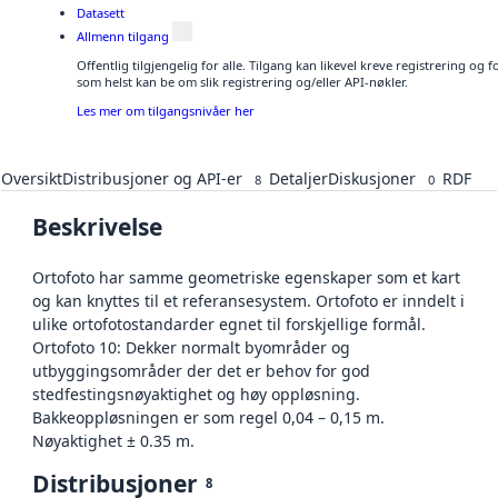
Datasett
Allmenn tilgang
Offentlig tilgjengelig for alle. Tilgang kan likevel kreve registrering og
som helst kan be om slik registrering og/eller API-nøkler.
Les mer om tilgangsnivåer her
Oversikt
Distribusjoner og API-er
Detaljer
Diskusjoner
RDF
8
0
Beskrivelse
Ortofoto har samme geometriske egenskaper som et kart
og kan knyttes til et referansesystem. Ortofoto er inndelt i
ulike ortofotostandarder egnet til forskjellige formål.
Ortofoto 10: Dekker normalt byområder og
utbyggingsområder der det er behov for god
stedfestingsnøyaktighet og høy oppløsning.
Bakkeoppløsningen er som regel 0,04 – 0,15 m.
Nøyaktighet ± 0.35 m.
Distribusjoner
8