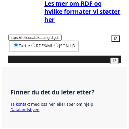
Les mer om RDF og
hvilke formater vi støtter
her
Kopier
Turtle
RDF/XML
JSON-LD
Kopier
Finner du det du leter etter?
Ta kontakt
med oss her, eller spør om hjelp i
Datalandsbyen
.