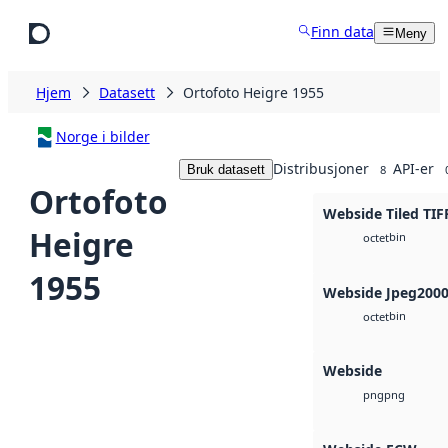
Hopp til hovedinnhold
Finn data
Meny
Hjem
Datasett
Ortofoto Heigre 1955
Norge i bilder
Distribusjoner
API-er
Bruk datasett
8
Ortofoto
Webside Tiled TIF
Heigre
bin
octet
1955
Webside Jpeg200
bin
octet
Webside
png
png