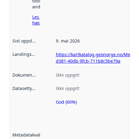
tidligere
andre steder.
Les mer om
høsting her
Sist oppdatert
:
9. mai 2026
Landingsside
:
https://kartkatalog.geonorge.no/Metad
d381-40db-9fcb-711b8c5be79a
Dokumentasjon
:
Ikke oppgitt
Datasettype
:
Ikke oppgitt
God (60%)
Metadatakvalitet
er en indikator
på hvor godt
datasettene er
beskrevet ved
Metadatakvalitet
:
hjelp