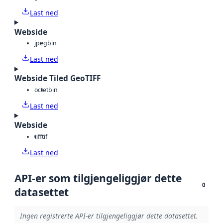
Last ned
Webside
jpeg
bin
Last ned
Webside Tiled GeoTIFF
octet
bin
Last ned
Webside
tiff
tif
Last ned
API-er som tilgjengeliggjør dette
0
datasettet
Ingen registrerte API-er tilgjengeliggjør dette datasettet.