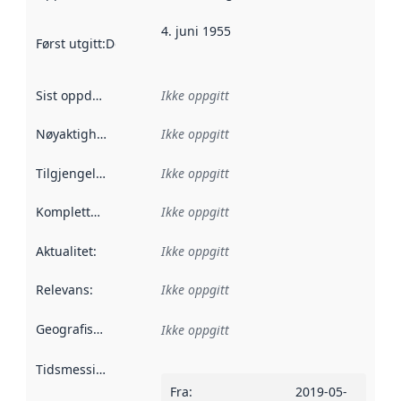
4. juni 1955
Først utgitt
:
Denne datoen sier når dataene i dette datasettet 
Sist oppdatert
:
Ikke oppgitt
Nøyaktighet
:
Ikke oppgitt
Tilgjengelighet
:
Ikke oppgitt
Kompletthet
:
Ikke oppgitt
Aktualitet
:
Ikke oppgitt
Relevans
:
Ikke oppgitt
Geografisk avgrensning
:
Ikke oppgitt
Tidsmessig avgrensning
:
Fra
:
2019-05-