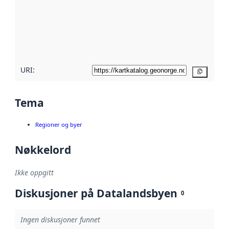
avmetadata.
Les mer om
metadatakvalitet
her
URI:
Kopier
Tema
Regioner og byer
Nøkkelord
Ikke oppgitt
Diskusjoner på Datalandsbyen
0
Ingen diskusjoner funnet