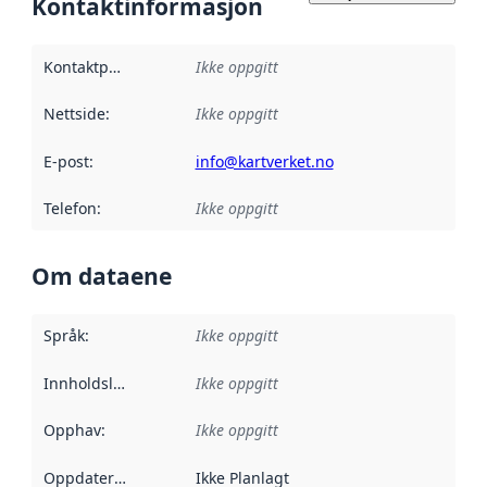
Kontaktinformasjon
Kontaktpunkt
:
Ikke oppgitt
Nettside
:
Ikke oppgitt
E-post
:
info@kartverket.no
Telefon
:
Ikke oppgitt
Om dataene
Språk
:
Ikke oppgitt
Innholdsleverandører
Ikke oppgitt
:
Opphav
:
Ikke oppgitt
Oppdateringsfrekvens
Ikke Planlagt
: