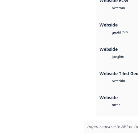
Webside ECW
bin
octet
Webside
bin
geotiff
Webside
bin
jpeg
Webside Tiled Ge
bin
octet
Webside
tif
tiff
Ingen registrerte API-er ti