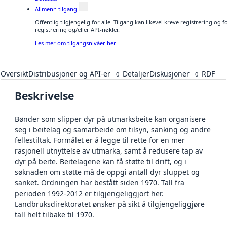
Allmenn tilgang
Offentlig tilgjengelig for alle. Tilgang kan likevel kreve registrering o
registrering og/eller API-nøkler.
Les mer om tilgangsnivåer her
Oversikt
Distribusjoner og API-er
Detaljer
Diskusjoner
RDF
0
0
Beskrivelse
Bønder som slipper dyr på utmarksbeite kan organisere
seg i beitelag og samarbeide om tilsyn, sanking og andre
fellestiltak. Formålet er å legge til rette for en mer
rasjonell utnyttelse av utmarka, samt å redusere tap av
dyr på beite. Beitelagene kan få støtte til drift, og i
søknaden om støtte må de oppgi antall dyr sluppet og
sanket. Ordningen har bestått siden 1970. Tall fra
perioden 1992-2012 er tilgjengeliggjort her.
Landbruksdirektoratet ønsker på sikt å tilgjengeliggjøre
tall helt tilbake til 1970.