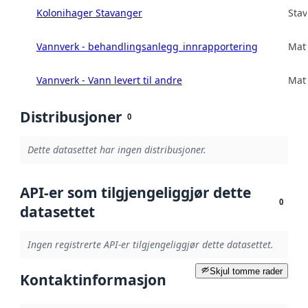
Kolonihager Stavanger
Sta
Vannverk - behandlingsanlegg_innrapportering
Matt
Vannverk - Vann levert til andre
Matt
Distribusjoner
0
Dette datasettet har ingen distribusjoner.
API-er som tilgjengeliggjør dette
0
datasettet
Ingen registrerte API-er tilgjengeliggjør dette datasettet.
Skjul tomme rader
Kontaktinformasjon