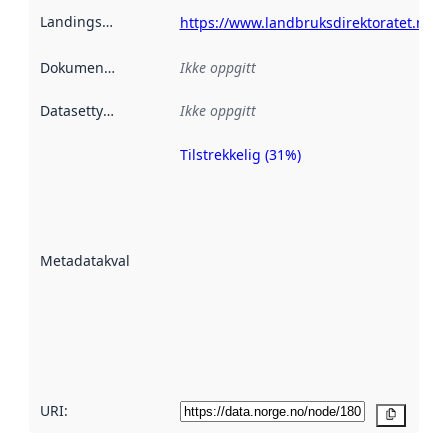
Landingsside
:
https://www.landbruksdirektoratet.no
Dokumentasjon
:
Ikke oppgitt
Datasettype
:
Ikke oppgitt
Tilstrekkelig (31%)
Metadatakvalitet
er en indikator
på hvor godt
datasettene er
beskrevet ved
Metadatakvalitet
:
hjelp
avmetadata.
Les mer om
metadatakvalitet
her
URI:
Kopier