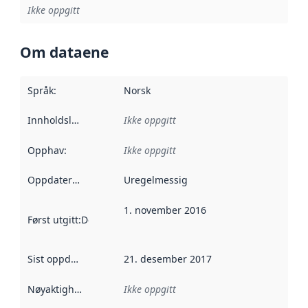
Ikke oppgitt
Om dataene
Språk
:
Norsk
Innholdsleverandører
Ikke oppgitt
:
Opphav
:
Ikke oppgitt
Oppdateringsfrekvens
Uregelmessig
:
1. november 2016
Først utgitt
:
Denne datoen sier når dataene i dette datasettet 
Sist oppdatert
:
21. desember 2017
Nøyaktighet
:
Ikke oppgitt