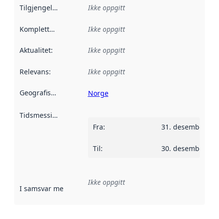
Tilgjengelighet
:
Ikke oppgitt
Kompletthet
:
Ikke oppgitt
Aktualitet
:
Ikke oppgitt
Relevans
:
Ikke oppgitt
Geografisk avgrensning
:
Norge
Tidsmessig avgrensning
:
Fra
:
31. desember 19
Til
:
30. desember 20
Ikke oppgitt
I samsvar med
:
Referanse til en implementasjonsregel eller a