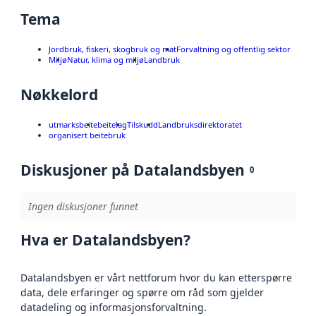
Tema
Jordbruk, fiskeri, skogbruk og mat
Forvaltning og offentlig sektor
Miljø
Natur, klima og miljø
Landbruk
Nøkkelord
utmarksbeite
beitelag
Tilskudd
Landbruksdirektoratet
organisert beitebruk
Diskusjoner på Datalandsbyen
0
Ingen diskusjoner funnet
Hva er Datalandsbyen?
Datalandsbyen er vårt nettforum hvor du kan etterspørre
data, dele erfaringer og spørre om råd som gjelder
datadeling og informasjonsforvaltning.