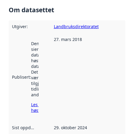
Om datasettet
Utgiver
:
Landbruksdirektoratet
27. mars 2018
Denne datoen
sier når
datasettet ble
høstet av
data.norge.no.
Det kan ha
Publisert
:
vært
tilgjengelig
tidligere
andre steder.
Les mer om
høsting her
Sist oppdatert
:
29. oktober 2024