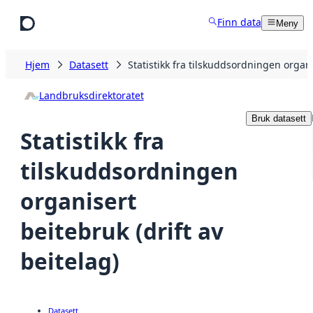
Hopp til hovedinnhold
Finn data
Meny
Hjem
Datasett
Statistikk fra tilskuddsordningen organi
Landbruksdirektoratet
Bruk datasett
Statistikk fra
tilskuddsordningen
organisert
beitebruk (drift av
beitelag)
Datasett