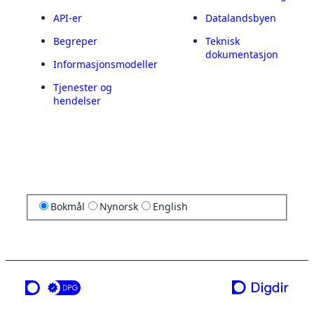
API-er
Datalandsbyen
Begreper
Teknisk
dokumentasjon
Informasjonsmodeller
Tjenester og
hendelser
Bokmål
Nynorsk
English
en tjeneste fra