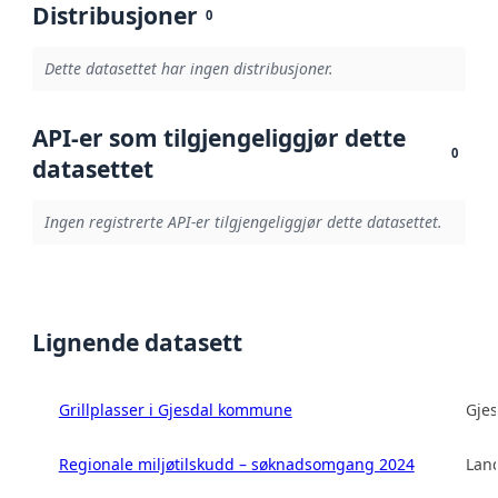
Distribusjoner
0
Dette datasettet har ingen distribusjoner.
API-er som tilgjengeliggjør dette
0
datasettet
Ingen registrerte API-er tilgjengeliggjør dette datasettet.
Lignende datasett
Grillplasser i Gjesdal kommune
Gje
Regionale miljøtilskudd – søknadsomgang 2024
Land