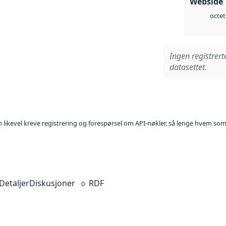
Webside 
octet
Ingen registrert
datasettet.
kan likevel kreve registrering og forespørsel om API-nøkler, så lenge hvem som
Detaljer
Diskusjoner
RDF
0