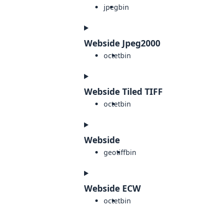
jpeg
bin
Webside Jpeg2000
octet
bin
Webside Tiled TIFF
octet
bin
Webside
geotiff
bin
Webside ECW
octet
bin