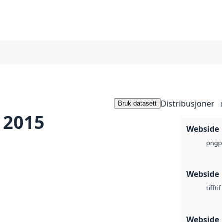
Distribusjoner
Bruk datasett
 2015
Webside
p
png
Webside
tif
tiff
Webside