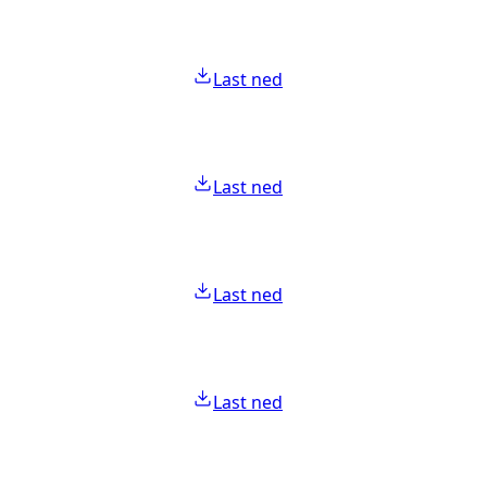
Last ned
Last ned
Last ned
Last ned