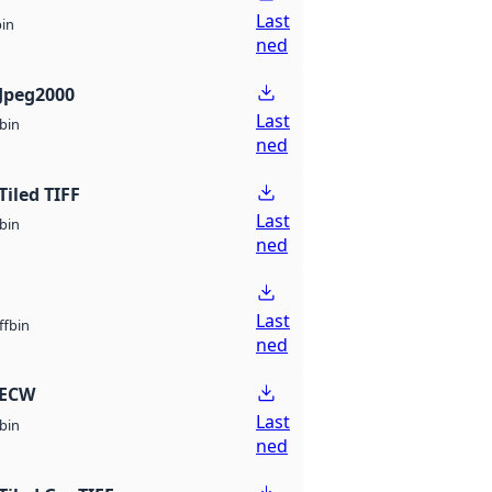
Last
bin
ned
Jpeg2000
Last
bin
ned
Tiled TIFF
Last
bin
ned
Last
bin
ff
ned
 ECW
Last
bin
ned