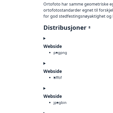
Ortofoto har samme geometriske egen
ortofotostandarder egnet til forskj
for god stedfestingsnøyaktighet og 
Distribusjoner
8
Webside
png
png
Webside
tiff
tif
Webside
jpeg
bin