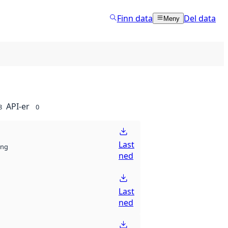
Finn data
Del data
Meny
API-er
8
0
Last
ng
ned
Last
ned