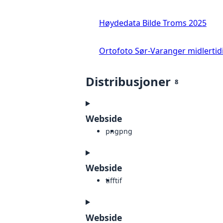
Høydedata Bilde Troms 2025
Ortofoto Sør-Varanger midlertid
Distribusjoner
8
Webside
png
png
Webside
tiff
tif
Webside