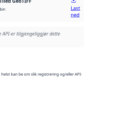
Tiled GeoTIFF
Last
bin
ned
e API-er tilgjengeliggjør dette
 helst kan be om slik registrering og/eller API-