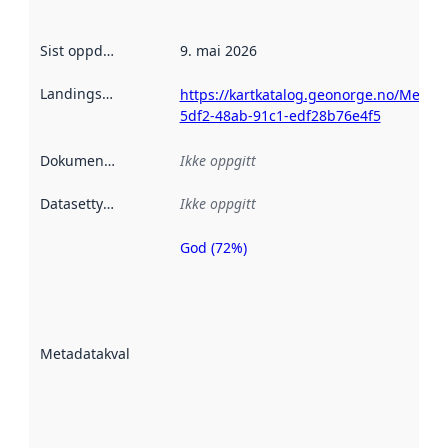
Sist oppdatert
:
9. mai 2026
Landingsside
:
https://kartkatalog.geonorge.no/Metad
5df2-48ab-91c1-edf28b76e4f5
Dokumentasjon
:
Ikke oppgitt
Datasettype
:
Ikke oppgitt
God (72%)
Metadatakvalitet
er en indikator
på hvor godt
datasettene er
beskrevet ved
Metadatakvalitet
:
hjelp
avmetadata.
Les mer om
metadatakvalitet
her