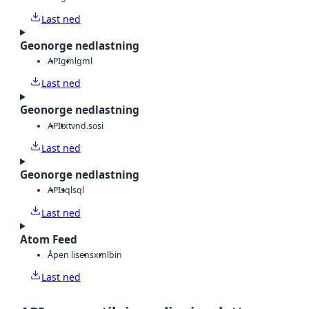
Last ned
Geonorge nedlastning
API
gml
gml
Last ned
Geonorge nedlastning
API
txt
vnd.sosi
Last ned
Geonorge nedlastning
API
sql
sql
Last ned
Atom Feed
Åpen lisens
xml
bin
Last ned