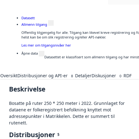
Datasett
Allmenn tilgang
Offentlig tilgjengelig for alle. Tilgang kan likevel kreve registrering o
helst kan be om slik registrering og/eller API-nøkler.
Les mer om tilgangsnivåer her
Åpne data
Datasettet er klassifisert som allmenn tilgang og har mins
Oversikt
Distribusjoner og API-er
Detaljer
Diskusjoner
RDF
8
0
Beskrivelse
Bosatte på ruter 250 * 250 meter i 2022. Grunnlaget for
dataene er folkeregistrert befolkning knyttet mot
adressepunkter i Matrikkelen. Dette er summert til
rutenett.
Distribusjoner
5