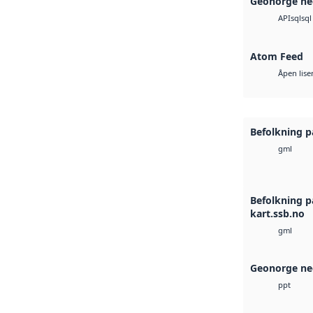
Geonorge ne
sql
sql
API
Atom Feed
Åpen lise
Befolkning p
gml
Befolkning p
kart.ssb.no
gml
Geonorge ne
ppt