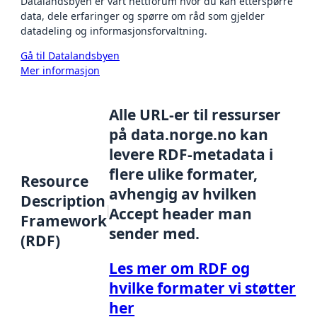
Datalandsbyen er vårt nettforum hvor du kan etterspørre
data, dele erfaringer og spørre om råd som gjelder
datadeling og informasjonsforvaltning.
Gå til Datalandsbyen
Mer informasjon
Alle URL-er til ressurser
på data.norge.no kan
levere RDF-metadata i
flere ulike formater,
Resource
avhengig av hvilken
Description
Accept header man
Framework
sender med.
(RDF)
Les mer om RDF og
hvilke formater vi støtter
her