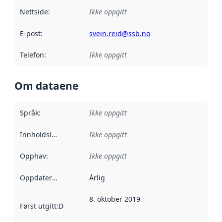
Nettside
:
Ikke oppgitt
E-post
:
svein.reid@ssb.no
Telefon
:
Ikke oppgitt
Om dataene
Språk
:
Ikke oppgitt
Innholdsleverandører
Ikke oppgitt
:
Opphav
:
Ikke oppgitt
Oppdateringsfrekvens
Årlig
:
8. oktober 2019
Først utgitt
:
Denne datoen sier når dataene i dette datasettet 