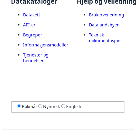
Datakataloger
Hjelp og veilednin
Datasett
Brukerveiledning
API-er
Datalandsbyen
Begreper
Teknisk
dokumentasjon
Informasjonsmodeller
Tjenester og
hendelser
Bokmål
Nynorsk
English