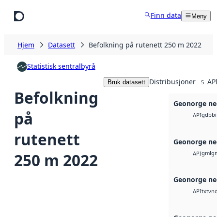
Hopp til hovedinnhold
Finn data
Meny
Hjem
Datasett
Befolkning på rutenett 250 m 2022
Statistisk sentralbyrå
Distribusjoner
API
Bruk datasett
5
Befolkning
Geonorge ne
på
gdb
b
API
rutenett
Geonorge ne
gml
g
250 m 2022
API
Geonorge ne
txt
vnd
API