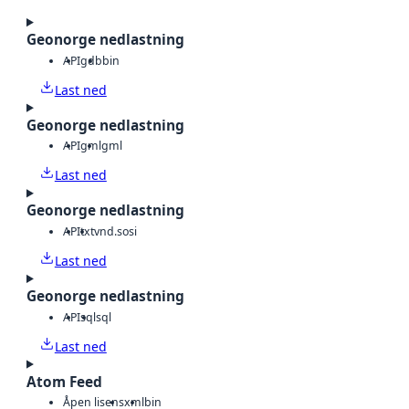
Geonorge nedlastning
API
gdb
bin
Last ned
Geonorge nedlastning
API
gml
gml
Last ned
Geonorge nedlastning
API
txt
vnd.sosi
Last ned
Geonorge nedlastning
API
sql
sql
Last ned
Atom Feed
Åpen lisens
xml
bin