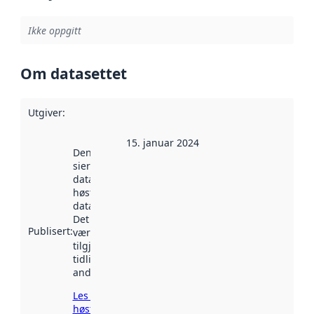
Ikke oppgitt
Om datasettet
Utgiver
:
15. januar 2024
Denne datoen
sier når
datasettet ble
høstet av
data.norge.no.
Det kan ha
Publisert
:
vært
tilgjengelig
tidligere
andre steder.
Les mer om
høsting her