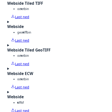
Webside Tiled TIFF
octet
bin
Last ned
Webside
geotiff
bin
Last ned
Webside Tiled GeoTIFF
octet
bin
Last ned
Webside ECW
octet
bin
Last ned
Webside
tiff
tif
Last ned