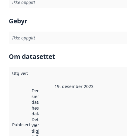
Ikke oppgitt
Gebyr
Ikke oppgitt
Om datasettet
Utgiver
:
19. desember 2023
Denne datoen
sier når
datasettet ble
høstet av
data.norge.no.
Det kan ha
Publisert
:
vært
tilgjengelig