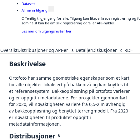
Datasett
Allmenn tilgang
Offentlig tilgjengelig for alle. Tilgang kan likevel kreve registrering og
som helst kan be om slik registrering og/eller API-nøkler.
Les mer om tilgangsnivåer her
Oversikt
Distribusjoner og API-er
Detaljer
Diskusjoner
RDF
8
0
Beskrivelse
Ortofoto har samme geometriske egenskaper som et kart
for alle objekter lokalisert på bakkenivå og kan knyttes til
et referansesystem. Bakkeoppløsning på ortofoto varierer
og er oppgitt i metadataene. For prosjekter gjennomført
før 2020, vil nøyaktigheten variere fra 0,5-2 m avhengig
av bakkeoppløsning og benyttet terrengmodell. Fra 2020
er nøyaktigheten til produktet oppgitt i
metadatainformasjonen.
Distribusjoner
8