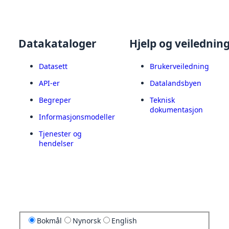
Datakataloger
Hjelp og veilednin
Datasett
Brukerveiledning
API-er
Datalandsbyen
Begreper
Teknisk
dokumentasjon
Informasjonsmodeller
Tjenester og
hendelser
Bokmål
Nynorsk
English