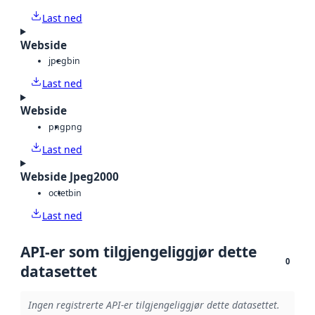
Last ned
Webside
jpeg
bin
Last ned
Webside
png
png
Last ned
Webside Jpeg2000
octet
bin
Last ned
API-er som tilgjengeliggjør dette
0
datasettet
Ingen registrerte API-er tilgjengeliggjør dette datasettet.