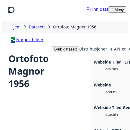
Hopp til hovedinnhold
Finn data
Meny
Hjem
Datasett
Ortofoto Magnor 1956
Norge i bilder
Distribusjoner
API-er
Bruk datasett
8
Ortofoto
Webside Tiled TIF
Magnor
bin
octet
1956
Webside
bin
geotiff
Webside Tiled Ge
bin
octet