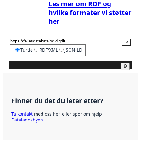
Les mer om RDF og
hvilke formater vi støtter
her
Kopier
Turtle
RDF/XML
JSON-LD
Kopier
Finner du det du leter etter?
Ta kontakt
med oss her, eller spør om hjelp i
Datalandsbyen
.