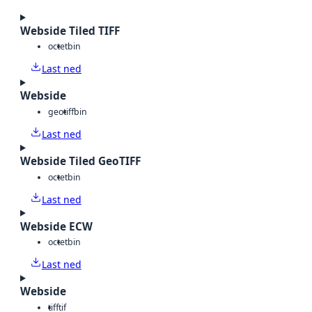
Webside Tiled TIFF
octet
bin
Last ned
Webside
geotiff
bin
Last ned
Webside Tiled GeoTIFF
octet
bin
Last ned
Webside ECW
octet
bin
Last ned
Webside
tiff
tif