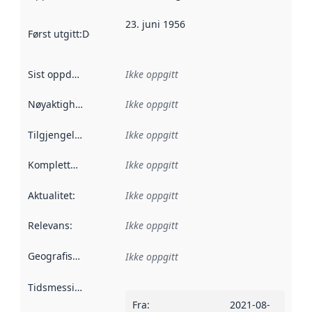
23. juni 1956
Først utgitt
:
Denne datoen sier når dataene i dette datasettet 
Sist oppdatert
:
Ikke oppgitt
Nøyaktighet
:
Ikke oppgitt
Tilgjengelighet
:
Ikke oppgitt
Kompletthet
:
Ikke oppgitt
Aktualitet
:
Ikke oppgitt
Relevans
:
Ikke oppgitt
Geografisk avgrensning
:
Ikke oppgitt
Tidsmessig avgrensning
:
Fra
:
2021-08-