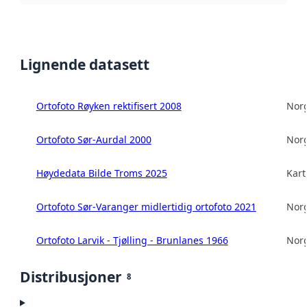
Lignende datasett
Ortofoto Røyken rektifisert 2008
Norg
Ortofoto Sør-Aurdal 2000
Norg
Høydedata Bilde Troms 2025
Kart
Ortofoto Sør-Varanger midlertidig ortofoto 2021
Norg
Ortofoto Larvik - Tjølling - Brunlanes 1966
Norg
Distribusjoner
8