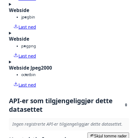
Webside
jpeg
bin
Last ned
Webside
png
png
Last ned
Webside Jpeg2000
octet
bin
Last ned
API-er som tilgjengeliggjør dette
0
datasettet
Ingen registrerte API-er tilgjengeliggjør dette datasettet.
Skjul tomme rader