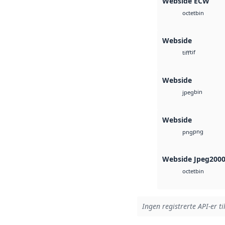
Webside ECW
bin
octet
Webside
tif
tiff
Webside
bin
jpeg
Webside
png
png
Webside Jpeg200
bin
octet
Ingen registrerte API-er ti