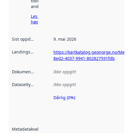
tidligere
andre steder.
Les mer om
høsting her
Sist oppdatert
:
9. mai 2026
Landingsside
:
https://kartkatalog.geonorge.no/Metada
8ed2-4037-9941-802827591fdb
Dokumentasjon
:
Ikke oppgitt
Datasettype
:
Ikke oppgitt
Dårlig (0%)
Metadatakvalitet
er en indikator
på hvor godt
datasettene er
beskrevet ved
Metadatakvalitet
:
hjelp