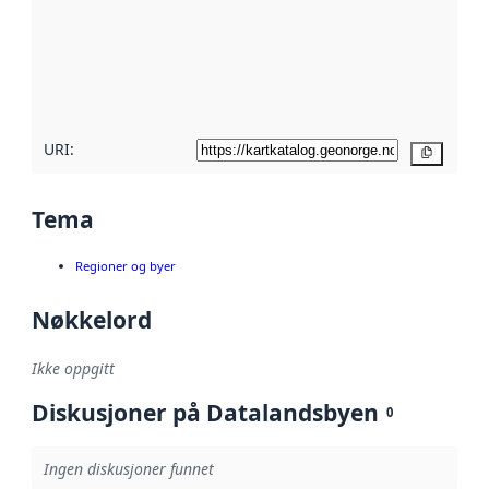
avmetadata.
Les mer om
metadatakvalitet
her
URI:
Kopier
Tema
Regioner og byer
Nøkkelord
Ikke oppgitt
Diskusjoner på Datalandsbyen
0
Ingen diskusjoner funnet