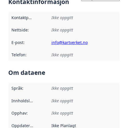
Kontaktinformasjon
Kontaktpunkt
:
Ikke oppgitt
Nettside
:
Ikke oppgitt
E-post
:
info@kartverket.no
Telefon
:
Ikke oppgitt
Om dataene
Språk
:
Ikke oppgitt
Innholdsleverandører
Ikke oppgitt
:
Opphav
:
Ikke oppgitt
Oppdateringsfrekvens
Ikke Planlagt
: