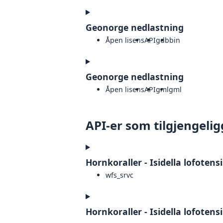
Geonorge nedlastning
Åpen lisens
API
gdb
bin
Geonorge nedlastning
Åpen lisens
API
gml
gml
API-er som tilgjengelig
Hornkoraller - Isidella lofotens
wfs_srvc
Hornkoraller - Isidella lofoten