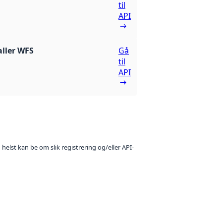
til
API
ller WFS
Gå
til
API
 helst kan be om slik registrering og/eller API-