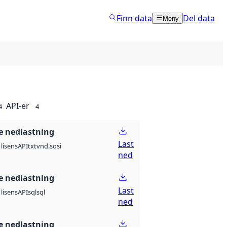
Finn data
Del data
Meny
API-er
4
4
 nedlastning
Last
API
txt
vnd.sosi
lisens
ned
 nedlastning
Last
API
sql
sql
lisens
ned
 nedlastning