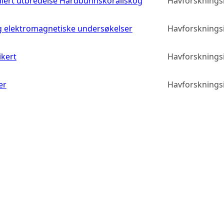
llert utbredelse Hardbunnskorallskog
Havforskningsi
g elektromagnetiske undersøkelser
Havforskningsi
ikert
Havforskningsi
er
Havforskningsi