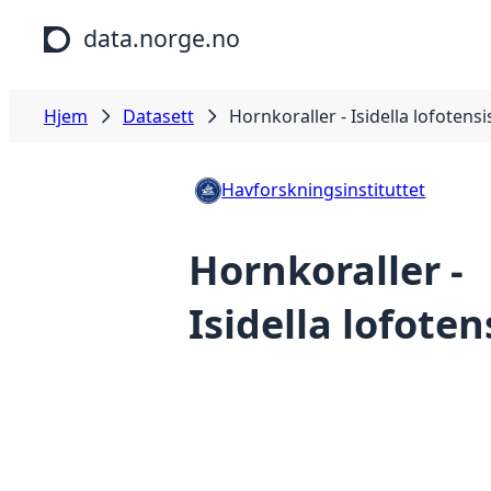
Hopp til hovedinnhold
data.norge.no
Hjem
Datasett
Hornkoraller - Isidella lofotensi
Havforskningsinstituttet
Hornkoraller -
Isidella lofoten