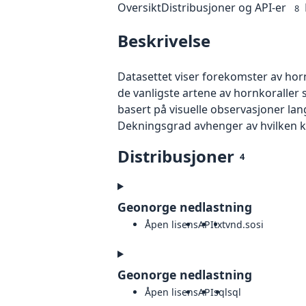
Oversikt
Distribusjoner og API-er
8
Beskrivelse
Datasettet viser forekomster av horn
de vanligste artene av hornkoraller
basert på visuelle observasjoner la
Dekningsgrad avhenger av hvilken ka
Distribusjoner
4
Geonorge nedlastning
Åpen lisens
API
txt
vnd.sosi
Geonorge nedlastning
Åpen lisens
API
sql
sql