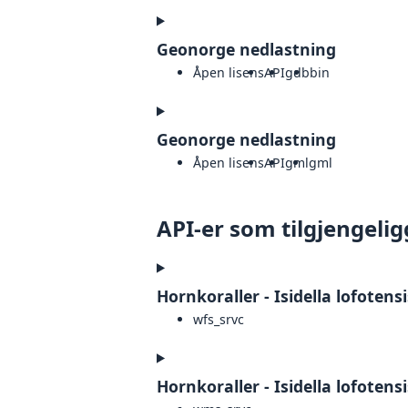
Geonorge nedlastning
Åpen lisens
API
gdb
bin
Geonorge nedlastning
Åpen lisens
API
gml
gml
API-er som tilgjengelig
Hornkoraller - Isidella lofotens
wfs_srvc
Hornkoraller - Isidella lofoten