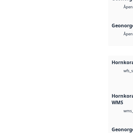
Åpen 
Geonorge
Åpen 
Hornkoral
wfs_s
Hornkoral
WMS
wms_
Geonorge