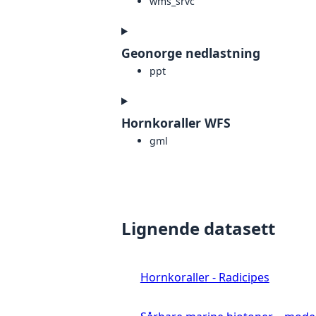
wms_srvc
Geonorge nedlastning
ppt
Hornkoraller WFS
gml
Lignende datasett
Hornkoraller - Radicipes