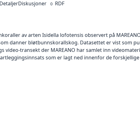
Detaljer
Diskusjoner
RDF
0
koraller av arten Isidella lofotensis observert på MAREANO-t
 som danner bløtbunnskorallskog. Datasettet er vist som p
ngs video-transekt der MAREANO har samlet inn videomateria
rtleggingsinnsats som er lagt ned innenfor de forskjellig