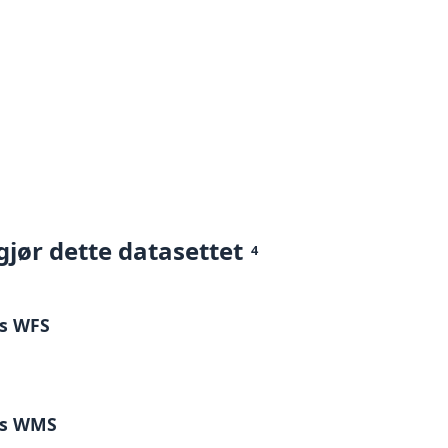
gjør dette datasettet
4
is WFS
sis WMS