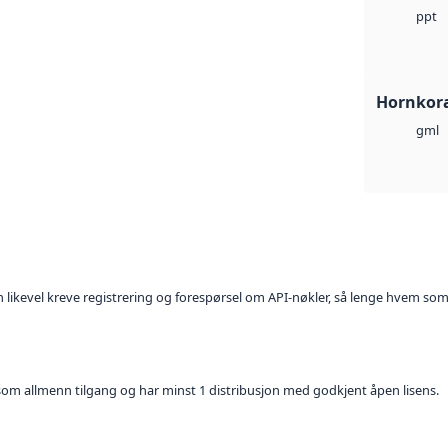
ppt
Hornkora
gml
kan likevel kreve registrering og forespørsel om API-nøkler, så lenge hvem som
t som allmenn tilgang og har minst 1 distribusjon med godkjent åpen lisens.