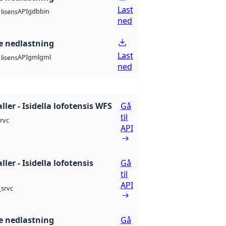
Last
API
gdb
bin
lisens
ned
 nedlastning
Last
API
gml
gml
lisens
ned
ler - Isidella lofotensis WFS
Gå
til
rvc
API
ler - Isidella lofotensis
Gå
til
API
srvc
 nedlastning
Gå