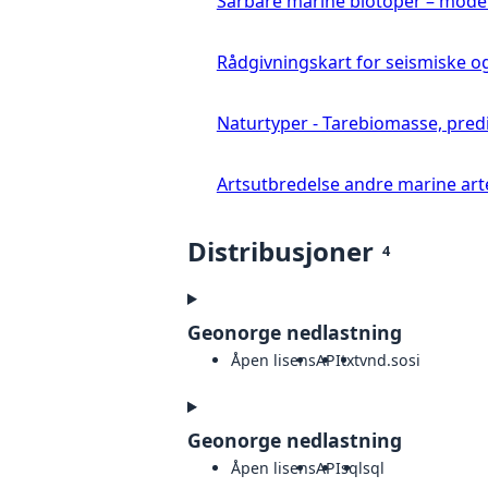
Sårbare marine biotoper – mode
Rådgivningskart for seismiske o
Naturtyper - Tarebiomasse, pred
Artsutbredelse andre marine art
Distribusjoner
4
Geonorge nedlastning
Åpen lisens
API
txt
vnd.sosi
Geonorge nedlastning
Åpen lisens
API
sql
sql