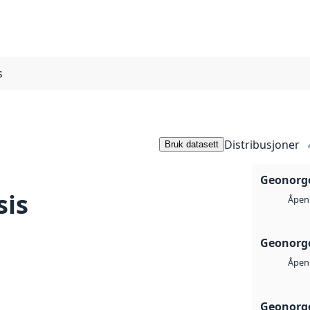
s
Distribusjoner
Bruk datasett
Geonorge
sis
Åpen 
Geonorge
Åpen 
Geonorge