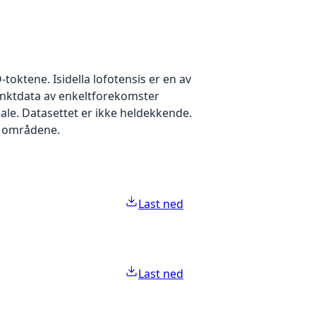
oktene. Isidella lofotensis er en av
unktdata av enkeltforekomster
le. Datasettet er ikke heldekkende.
e områdene.
Last ned
Last ned