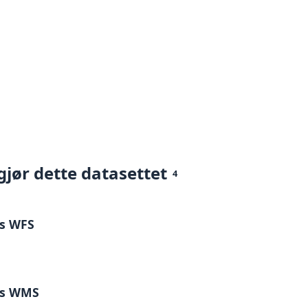
gjør dette datasettet
4
is WFS
sis WMS