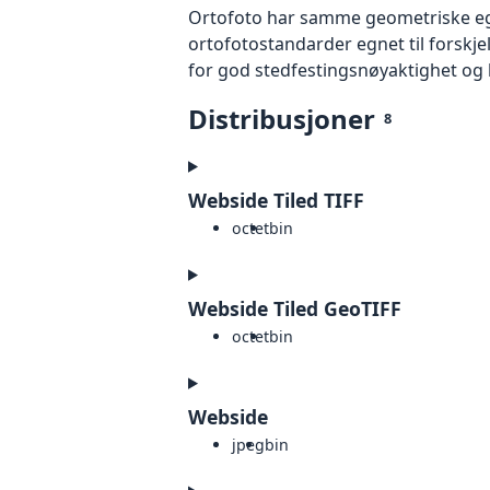
Ortofoto har samme geometriske egen
ortofotostandarder egnet til forskj
for god stedfestingsnøyaktighet og 
Distribusjoner
8
Webside Tiled TIFF
octet
bin
Webside Tiled GeoTIFF
octet
bin
Webside
jpeg
bin