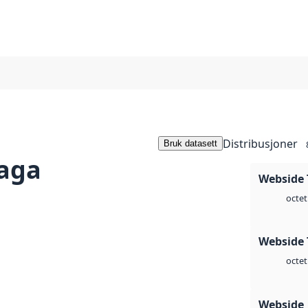
Distribusjoner
Bruk datasett
Saga
Webside 
octet
Webside 
octet
Webside