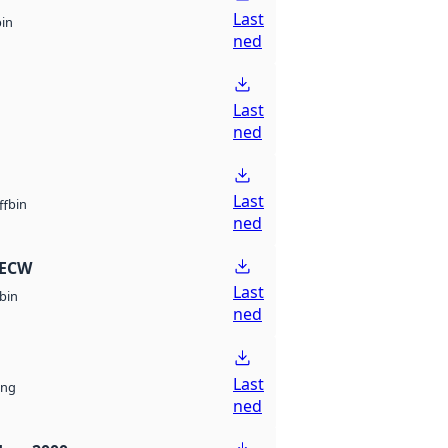
Last
bin
ned
Last
ned
Last
bin
ff
ned
 ECW
Last
bin
ned
Last
ng
ned