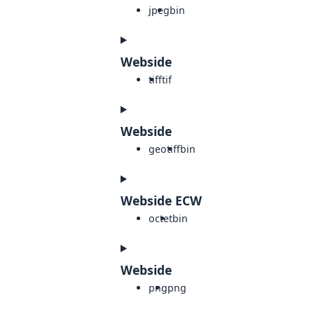
jpeg
bin
Webside
tiff
tif
Webside
geotiff
bin
Webside ECW
octet
bin
Webside
png
png