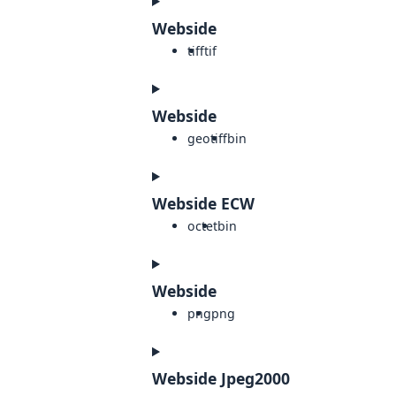
Webside
tiff
tif
Webside
geotiff
bin
Webside ECW
octet
bin
Webside
png
png
Webside Jpeg2000