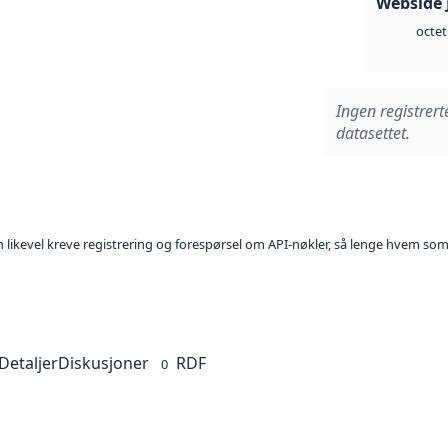
Webside 
octet
Ingen registrert
datasettet.
kan likevel kreve registrering og forespørsel om API-nøkler, så lenge hvem som
Detaljer
Diskusjoner
RDF
0