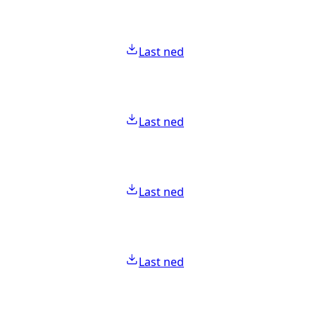
Last ned
Last ned
Last ned
Last ned