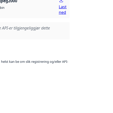
Jpeg2000
Last
bin
ned
e API-er tilgjengeliggjør dette
 helst kan be om slik registrering og/eller API-