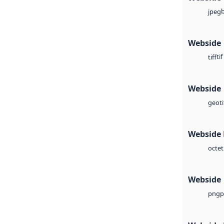
jpeg
Webside
tif
tiff
Webside
geoti
Webside
octet
Webside
p
png