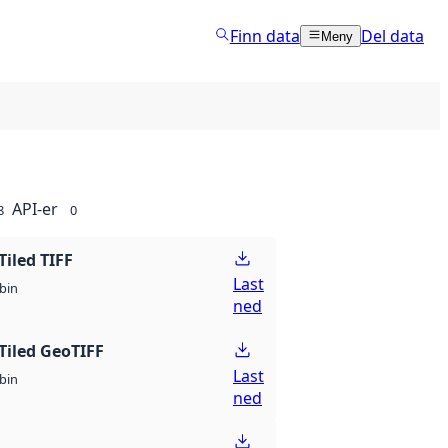
Finn data
Del data
Meny
API-er
8
0
Tiled TIFF
Last
bin
ned
Tiled GeoTIFF
Last
bin
ned