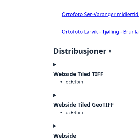
Ortofoto Sør-Varanger midlertid
Ortofoto Larvik - Tjølling - Brunl
Distribusjoner
8
Webside Tiled TIFF
octet
bin
Webside Tiled GeoTIFF
octet
bin
Webside