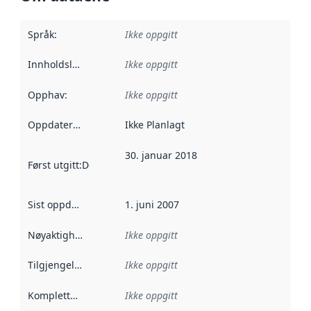
Språk
:
Ikke oppgitt
Innholdsleverandører
Ikke oppgitt
:
Opphav
:
Ikke oppgitt
Oppdateringsfrekvens
Ikke Planlagt
:
30. januar 2018
Først utgitt
:
Denne datoen sier når dataene i dette datasettet 
Sist oppdatert
:
1. juni 2007
Nøyaktighet
:
Ikke oppgitt
Tilgjengelighet
:
Ikke oppgitt
Kompletthet
:
Ikke oppgitt