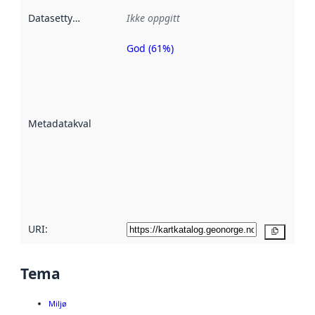
Datasettype
:
Ikke oppgitt
God (61%)
Metadatakvalitet
er en indikator
på hvor godt
datasettene er
beskrevet ved
Metadatakvalitet
:
hjelp
avmetadata.
Les mer om
metadatakvalitet
her
URI:
Kopier
Tema
Miljø