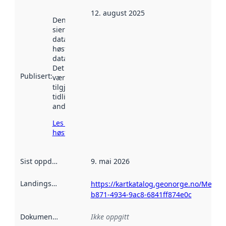
12. august 2025
Denne datoen
sier når
datasettet ble
høstet av
data.norge.no.
Det kan ha
Publisert
:
vært
tilgjengelig
tidligere
andre steder.
Les mer om
høsting her
Sist oppdatert
:
9. mai 2026
Landingsside
:
https://kartkatalog.geonorge.no/Metada
b871-4934-9ac8-6841ff874e0c
Dokumentasjon
:
Ikke oppgitt