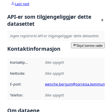
Last ned
API-er som tilgjengeliggjør dette
0
datasettet
Ingen registrerte API-er tilgjengeliggjør dette datasettet.
Skjul tomme rader
Kontaktinformasjon
Kontaktpunkt
:
Ikke oppgitt
Nettside
:
Ikke oppgitt
E-post
:
wenche.bergum@sorreisa.kommune.n
Telefon
:
Ikke oppgitt
Om dataene