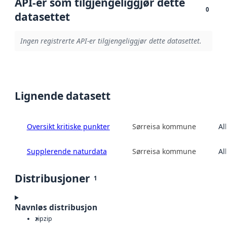
API-er som tilgjengeliggjør dette
0
datasettet
Ingen registrerte API-er tilgjengeliggjør dette datasettet.
Lignende datasett
Oversikt kritiske punkter
Sørreisa kommune
Al
Supplerende naturdata
Sørreisa kommune
Al
Distribusjoner
1
Navnløs distribusjon
zip
zip