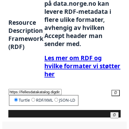
på data.norge.no kan
levere RDF-metadata i
flere ulike formater,
Resource
avhengig av hvilken
Description
Accept header man
Framework
sender med.
(RDF)
Les mer om RDF og
hvilke formater vi støtter
her
Kopier
Turtle
RDF/XML
JSON-LD
Kopier