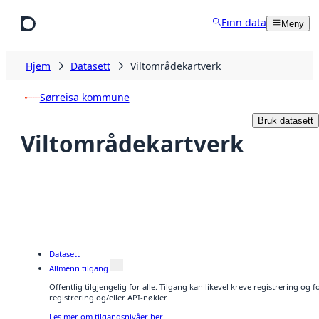
Hopp til hovedinnhold
Finn data
Meny
Hjem
Datasett
Viltområdekartverk
Sørreisa kommune
Bruk datasett
Viltområdekartverk
Datasett
Allmenn tilgang
Offentlig tilgjengelig for alle. Tilgang kan likevel kreve registrering o
registrering og/eller API-nøkler.
Les mer om tilgangsnivåer her