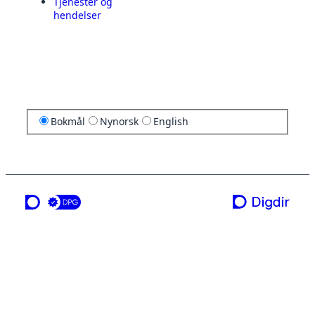
Tjenester og
hendelser
Bokmål
Nynorsk
English
en tjeneste fra