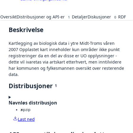
Oversikt
Distribusjoner og API-er
Detaljer
Diskusjoner
RDF
1
0
Beskrivelse
Kartlegging av biologisk data i ytre Midt-Troms våren
2007 Opplastet kart inneholder kun områder ikke punkt
registreringer da en del av disse er UO opplysninger -
dette vil ivaretas via artskart etterhvert, men inntilvidere
har kommunen og fylkesmannen oversikt over resterende
data.
Distribusjoner
1
Navnløs distribusjon
zip
zip
Last ned