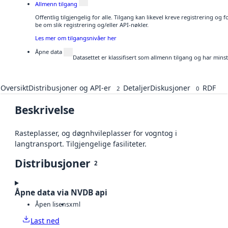
Allmenn tilgang
Offentlig tilgjengelig for alle. Tilgang kan likevel kreve registrering o
be om slik registrering og/eller API-nøkler.
Les mer om tilgangsnivåer her
Åpne data
Datasettet er klassifisert som allmenn tilgang og har mins
Oversikt
Distribusjoner og API-er
Detaljer
Diskusjoner
RDF
2
0
Beskrivelse
Rasteplasser, og døgnhvileplasser for vogntog i
langtransport. Tilgjengelige fasiliteter.
Distribusjoner
2
Åpne data via NVDB api
Åpen lisens
xml
Last ned