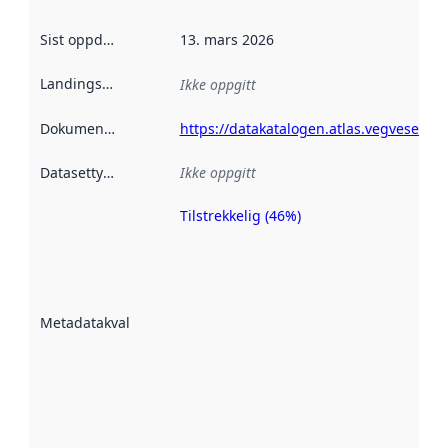
Sist oppdatert
:
13. mars 2026
Landingsside
:
Ikke oppgitt
Dokumentasjon
:
https://datakatalogen.atlas.vegvesen.n
Datasettype
:
Ikke oppgitt
Tilstrekkelig (46%)
Metadatakvalitet
er en indikator
på hvor godt
datasettene er
beskrevet ved
Metadatakvalitet
:
hjelp
avmetadata.
Les mer om
metadatakvalitet
her