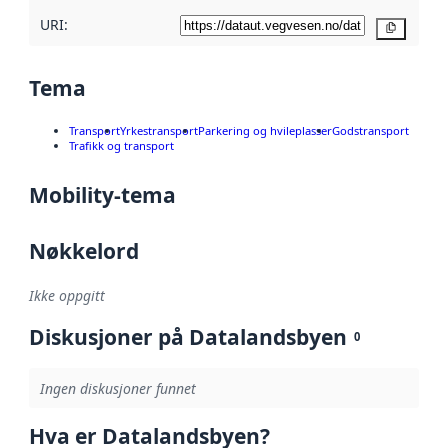
URI:
Kopier
Tema
Transport
Yrkestransport
Parkering og hvileplasser
Godstransport
Trafikk og transport
Mobility-tema
Nøkkelord
Ikke oppgitt
Diskusjoner på Datalandsbyen
0
Ingen diskusjoner funnet
Hva er Datalandsbyen?