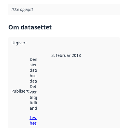
Ikke oppgitt
Om datasettet
Utgiver
:
3. februar 2018
Denne datoen
sier når
datasettet ble
høstet av
data.norge.no.
Det kan ha
Publisert
:
vært
tilgjengelig
tidligere
andre steder.
Les mer om
høsting her