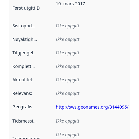
10. mars 2017
Først utgitt
:
Denne datoen sier når dataene i dette datasettet 
Sist oppdatert
:
Ikke oppgitt
Nøyaktighet
:
Ikke oppgitt
Tilgjengelighet
:
Ikke oppgitt
Kompletthet
:
Ikke oppgitt
Aktualitet
:
Ikke oppgitt
Relevans
:
Ikke oppgitt
Geografisk avgrensning
:
http://sws.geonames.org/3144096/
Tidsmessig avgrensning
Ikke oppgitt
:
Ikke oppgitt
I samsvar med
:
Referanse til en implementasjonsregel eller a