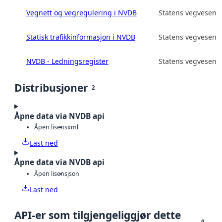
Vegnett og vegregulering i NVDB
Statens vegvesen
Statisk trafikkinformasjon i NVDB
Statens vegvesen
NVDB - Ledningsregister
Statens vegvesen
Distribusjoner
2
Åpne data via NVDB api
Åpen lisens
xml
Last ned
Åpne data via NVDB api
Åpen lisens
json
Last ned
API-er som tilgjengeliggjør dette
0