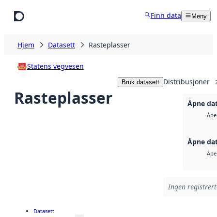
Hopp til hovedinnhold
Finn data
Meny
Hjem
Datasett
Rasteplasser
Statens vegvesen
Distribusjoner
Bruk datasett
Rasteplasser
Åpne dat
Åpe
Åpne dat
Åpe
Ingen registrert
Datasett