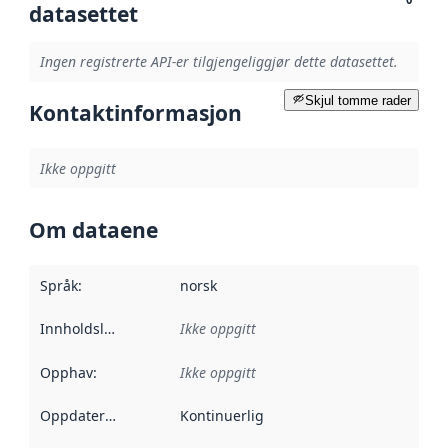
datasettet
Ingen registrerte API-er tilgjengeliggjør dette datasettet.
Skjul tomme rader
Kontaktinformasjon
Ikke oppgitt
Om dataene
Språk
:
norsk
Innholdsleverandører
Ikke oppgitt
:
Opphav
:
Ikke oppgitt
Oppdateringsfrekvens
Kontinuerlig
: