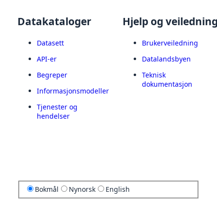
Datakataloger
Hjelp og veilednin
Datasett
Brukerveiledning
API-er
Datalandsbyen
Begreper
Teknisk
dokumentasjon
Informasjonsmodeller
Tjenester og
hendelser
Bokmål
Nynorsk
English