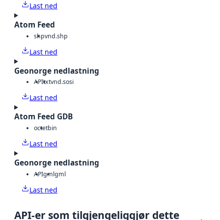
Last ned
Atom Feed
shp
vnd.shp
Last ned
Geonorge nedlastning
API
txt
vnd.sosi
Last ned
Atom Feed GDB
octet
bin
Last ned
Geonorge nedlastning
API
gml
gml
Last ned
API-er som tilgjengeliggjør dette