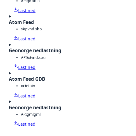
API
gdb
bin
Last ned
Atom Feed
shp
vnd.shp
Last ned
Geonorge nedlastning
API
txt
vnd.sosi
Last ned
Atom Feed GDB
octet
bin
Last ned
Geonorge nedlastning
API
gml
gml
Last ned