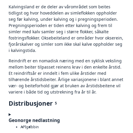
Kalvingsland er de deler av vårområdet som beites
tidligst og hvor hoveddelen av simleflokken oppholder
seg før kalving, under kalving og i pregningsperioden.
Pregningsperioden er tiden etter kalving og frem til
simler med kalv samler seg i større flokker, såkalte
fostringsflokker. Oksebeiteland er områder hvor okserein,
fjorårskalver og simler som ikke skal kalve oppholder seg
i kalvingstida.
Reindrift er en nomadisk næring med en syklisk veksling
mellom beiter tilpasset reinens krav i den enkelte årstid.
Et reindriftsår er inndelt i fem ulike årstider med
tilhørende årstidsbeiter. Årlige variasjonene i blant annet
vær- og beiteforhold gjør at bruken av årstidsbeitene vil
variere i både tid og utstrekning fra år til år.
Distribusjoner
5
Geonorge nedlastning
API
gdb
bin