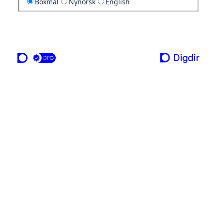
Bokmål
Nynorsk
English
en tjeneste fra