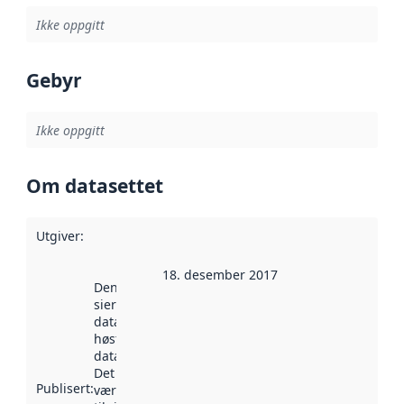
Ikke oppgitt
Gebyr
Ikke oppgitt
Om datasettet
Utgiver
:
18. desember 2017
Denne datoen
sier når
datasettet ble
høstet av
data.norge.no.
Det kan ha
Publisert
:
vært