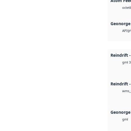
Atom Fee
octet
Geonorge 
g
API
Reindrift 
gml 3
Reindrift 
wms_
Geonorge
gml