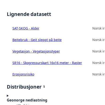
Lignende datasett
SAT-SKOG - Alder
Norsk in
Beitebruk - Geit sleppt på beite
Norsk in
Vegetasjon - Vegetasjonstyper
Norsk in
SR16 - Skogressurskart 16x16 meter - Raster
Norsk in
Erosjonsrisiko
Norsk in
Distribusjoner
5
Geonorge nedlastning