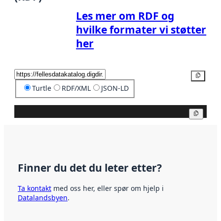
Les mer om RDF og
hvilke formater vi støtter
her
Kopier
Turtle
RDF/XML
JSON-LD
Kopier
Finner du det du leter etter?
Ta kontakt
med oss her, eller spør om hjelp i
Datalandsbyen
.