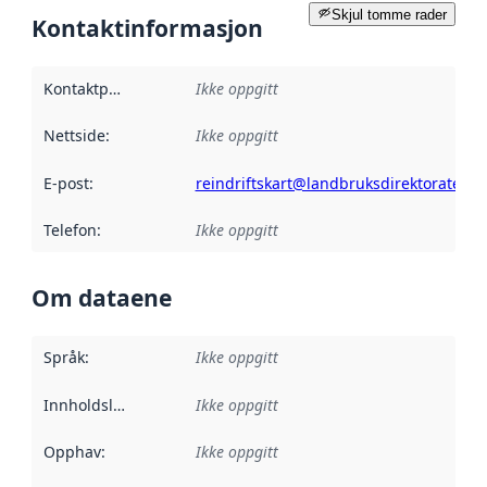
Skjul tomme rader
Kontaktinformasjon
Kontaktpunkt
:
Ikke oppgitt
Nettside
:
Ikke oppgitt
E-post
:
reindriftskart@landbruksdirektoratet.n
Telefon
:
Ikke oppgitt
Om dataene
Språk
:
Ikke oppgitt
Innholdsleverandører
Ikke oppgitt
:
Opphav
:
Ikke oppgitt