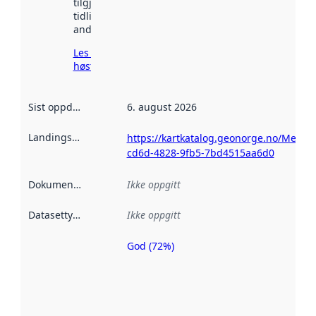
tilgjengelig
tidligere
andre steder.
Les mer om
høsting her
Sist oppdatert
:
6. august 2026
Landingsside
:
https://kartkatalog.geonorge.no/Metad
cd6d-4828-9fb5-7bd4515aa6d0
Dokumentasjon
:
Ikke oppgitt
Datasettype
:
Ikke oppgitt
God (72%)
Metadatakvalitet
er en indikator
på hvor godt
datasettene er
beskrevet ved