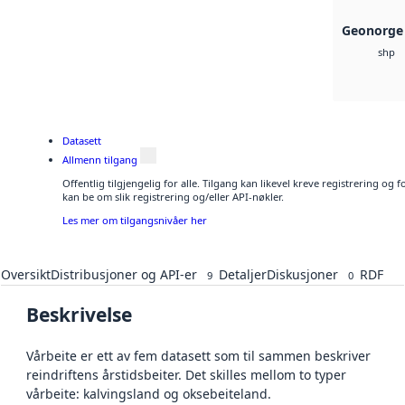
Geonorge 
shp
Datasett
Allmenn tilgang
Offentlig tilgjengelig for alle. Tilgang kan likevel kreve registrering o
kan be om slik registrering og/eller API-nøkler.
Les mer om tilgangsnivåer her
Oversikt
Distribusjoner og API-er
Detaljer
Diskusjoner
RDF
9
0
Beskrivelse
Vårbeite er ett av fem datasett som til sammen beskriver
reindriftens årstidsbeiter. Det skilles mellom to typer
vårbeite: kalvingsland og oksebeiteland.