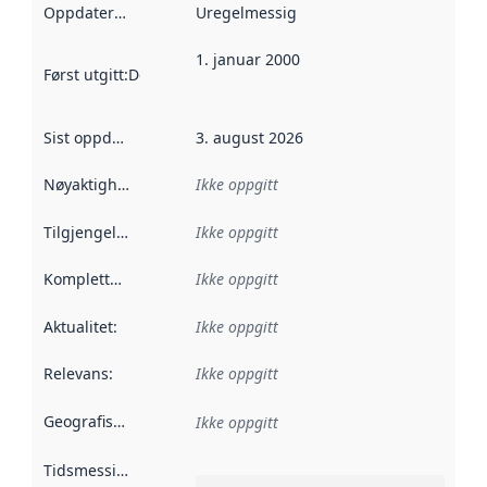
Oppdateringsfrekvens
Uregelmessig
:
1. januar 2000
Først utgitt
:
Denne datoen sier når dataene i dette datasettet 
Sist oppdatert
:
3. august 2026
Nøyaktighet
:
Ikke oppgitt
Tilgjengelighet
:
Ikke oppgitt
Kompletthet
:
Ikke oppgitt
Aktualitet
:
Ikke oppgitt
Relevans
:
Ikke oppgitt
Geografisk avgrensning
:
Ikke oppgitt
Tidsmessig avgrensning
: