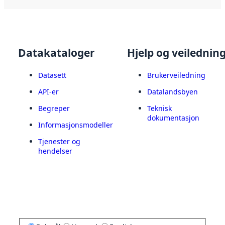
Datakataloger
Hjelp og veilednin
Datasett
Brukerveiledning
API-er
Datalandsbyen
Begreper
Teknisk
dokumentasjon
Informasjonsmodeller
Tjenester og
hendelser