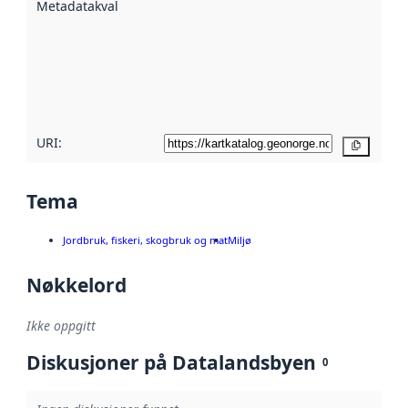
Metadatakvalitet
:
hjelp
avmetadata.
Les mer om
metadatakvalitet
her
URI:
Kopier
Tema
Jordbruk, fiskeri, skogbruk og mat
Miljø
Nøkkelord
Ikke oppgitt
Diskusjoner på Datalandsbyen
0