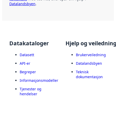
Datalandsbyen
.
Datakataloger
Hjelp og veilednin
Datasett
Brukerveiledning
API-er
Datalandsbyen
Begreper
Teknisk
dokumentasjon
Informasjonsmodeller
Tjenester og
hendelser