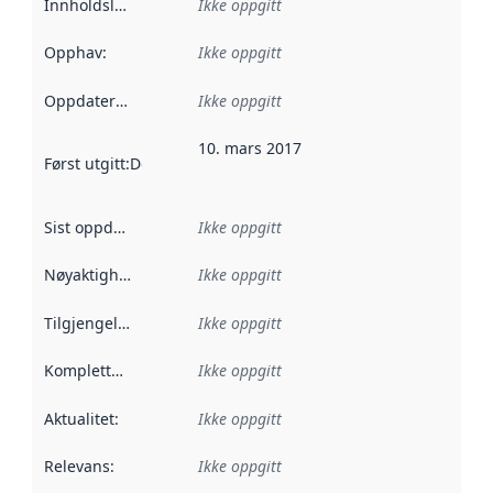
Innholdsleverandører
Ikke oppgitt
:
Opphav
:
Ikke oppgitt
Oppdateringsfrekvens
Ikke oppgitt
:
10. mars 2017
Først utgitt
:
Denne datoen sier når dataene i dette datasettet 
Sist oppdatert
:
Ikke oppgitt
Nøyaktighet
:
Ikke oppgitt
Tilgjengelighet
:
Ikke oppgitt
Kompletthet
:
Ikke oppgitt
Aktualitet
:
Ikke oppgitt
Relevans
:
Ikke oppgitt