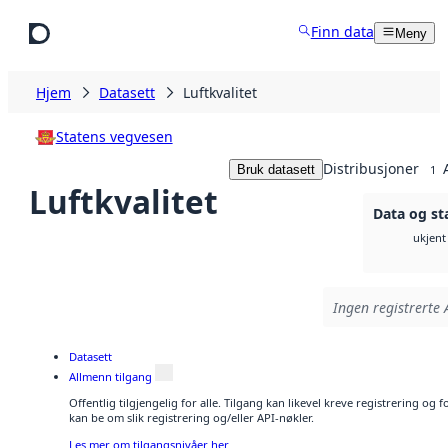
Hopp til hovedinnhold
Finn data
Meny
Hjem
Datasett
Luftkvalitet
Statens vegvesen
Distribusjoner
Bruk datasett
1
Luftkvalitet
Data og st
ukjent
Ingen registrerte 
Datasett
Allmenn tilgang
Offentlig tilgjengelig for alle. Tilgang kan likevel kreve registrering o
kan be om slik registrering og/eller API-nøkler.
Les mer om tilgangsnivåer her