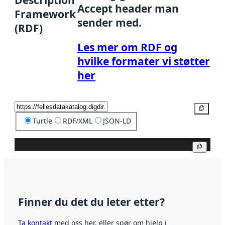
Accept header man
Framework
sender med.
(RDF)
Les mer om RDF og
hvilke formater vi støtter
her
Kopier
Turtle
RDF/XML
JSON-LD
Kopier
Finner du det du leter etter?
Ta kontakt
med oss her, eller spør om hjelp i