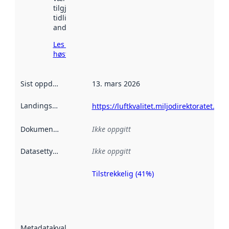
tilgjengelig
tidligere
andre steder.
Les mer om
høsting her
Sist oppdatert
:
13. mars 2026
Landingsside
:
https://luftkvalitet.miljodirektoratet.no/
Dokumentasjon
:
Ikke oppgitt
Datasettype
:
Ikke oppgitt
Tilstrekkelig (41%)
Metadatakvalitet
er en indikator
på hvor godt
datasettene er
beskrevet ved
Metadatakvalitet
: