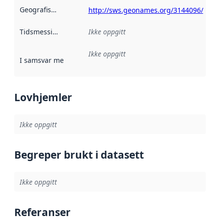
Geografisk avgrensning
:
http://sws.geonames.org/3144096/
Tidsmessig avgrensning
Ikke oppgitt
:
Ikke oppgitt
I samsvar med
:
Referanse til en implementasjonsregel eller a
Lovhjemler
Ikke oppgitt
Begreper brukt i datasett
Ikke oppgitt
Referanser