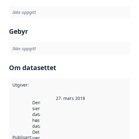
Ikke oppgitt
Gebyr
Ikke oppgitt
Om datasettet
Utgiver
:
27. mars 2018
Denne datoen
sier når
datasettet ble
høstet av
data.norge.no.
Det kan ha
Publisert
:
vært