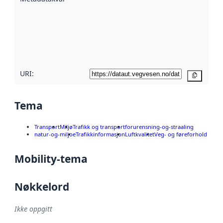
hjelp
avmetadata.
Les mer om
metadatakvalitet
her
URI:
Kopier
Tema
Transport
Miljø
Trafikk og transport
forurensning-og-straaling
natur-og-miljoe
Trafikkinformasjon
Luftkvalitet
Veg- og føreforhold
Mobility-tema
Nøkkelord
Ikke oppgitt