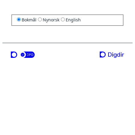
Bokmål
Nynorsk
English
en tjeneste fra