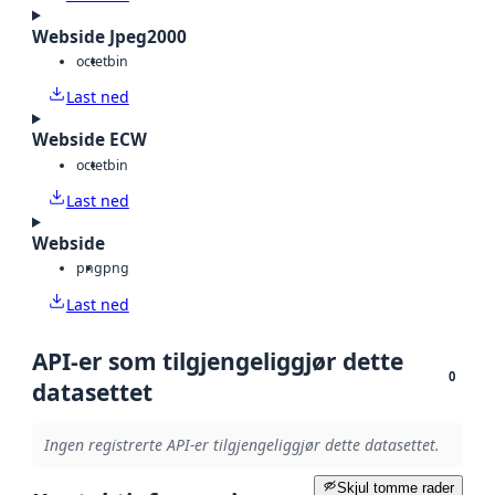
Webside Jpeg2000
octet
bin
Last ned
Webside ECW
octet
bin
Last ned
Webside
png
png
Last ned
API-er som tilgjengeliggjør dette
0
datasettet
Ingen registrerte API-er tilgjengeliggjør dette datasettet.
Skjul tomme rader