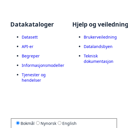
Datakataloger
Hjelp og veilednin
Datasett
Brukerveiledning
API-er
Datalandsbyen
Begreper
Teknisk
dokumentasjon
Informasjonsmodeller
Tjenester og
hendelser
Bokmål
Nynorsk
English