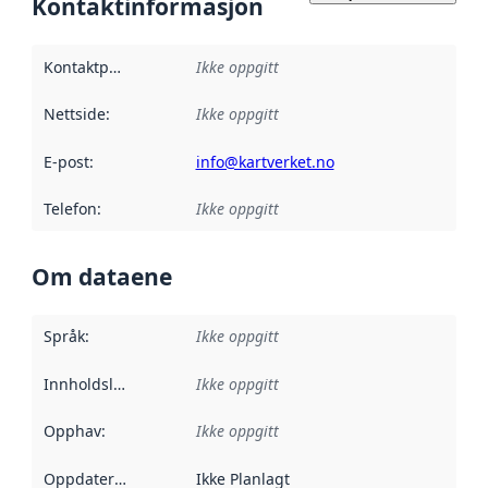
Kontaktinformasjon
Kontaktpunkt
:
Ikke oppgitt
Nettside
:
Ikke oppgitt
E-post
:
info@kartverket.no
Telefon
:
Ikke oppgitt
Om dataene
Språk
:
Ikke oppgitt
Innholdsleverandører
Ikke oppgitt
:
Opphav
:
Ikke oppgitt
Oppdateringsfrekvens
Ikke Planlagt
: