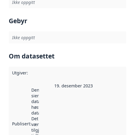
Ikke oppgitt
Gebyr
Ikke oppgitt
Om datasettet
Utgiver
:
19. desember 2023
Denne datoen
sier når
datasettet ble
høstet av
data.norge.no.
Det kan ha
Publisert
:
vært
tilgjengelig