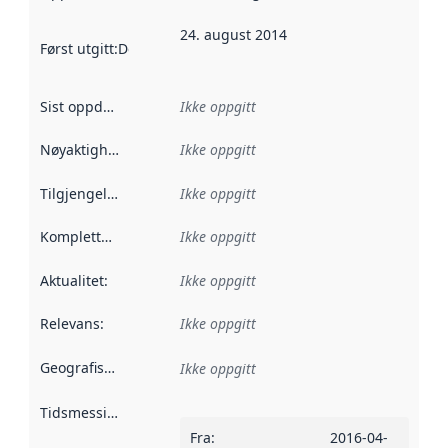
24. august 2014
Først utgitt
:
Denne datoen sier når dataene i dette datasettet 
Sist oppdatert
:
Ikke oppgitt
Nøyaktighet
:
Ikke oppgitt
Tilgjengelighet
:
Ikke oppgitt
Kompletthet
:
Ikke oppgitt
Aktualitet
:
Ikke oppgitt
Relevans
:
Ikke oppgitt
Geografisk avgrensning
:
Ikke oppgitt
Tidsmessig avgrensning
:
Fra
:
2016-04-