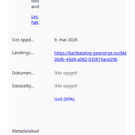
tidligere
andre steder.
Les mer om
høsting her
Sist oppdatert
:
9. mai 2026
Landingsside
:
https://kartkatalog.geonorge.no/Metada
36db-43d8-a082-035819ace29b
Dokumentasjon
:
Ikke oppgitt
Datasettype
:
Ikke oppgitt
God (60%)
Metadatakvalitet
er en indikator
på hvor godt
datasettene er
beskrevet ved
Metadatakvalitet
:
hjelp