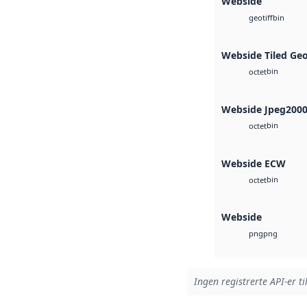
Webside
bin
geotiff
Webside Tiled Ge
bin
octet
Webside Jpeg200
bin
octet
Webside ECW
bin
octet
Webside
png
png
Ingen registrerte API-er ti