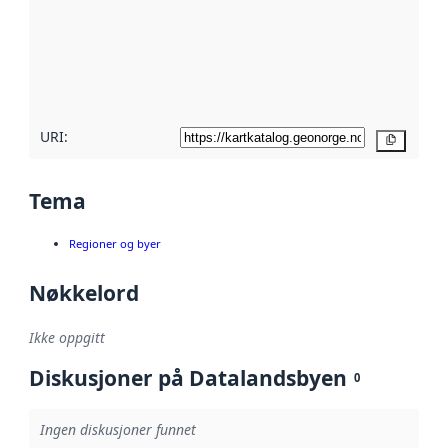
avmetadata.
Les mer om
metadatakvalitet
her
URI:
Kopier
Tema
Regioner og byer
Nøkkelord
Ikke oppgitt
Diskusjoner på Datalandsbyen
0
Ingen diskusjoner funnet