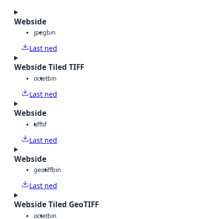
Webside
jpeg
bin
Last ned
Webside Tiled TIFF
octet
bin
Last ned
Webside
tiff
tif
Last ned
Webside
geotiff
bin
Last ned
Webside Tiled GeoTIFF
octet
bin