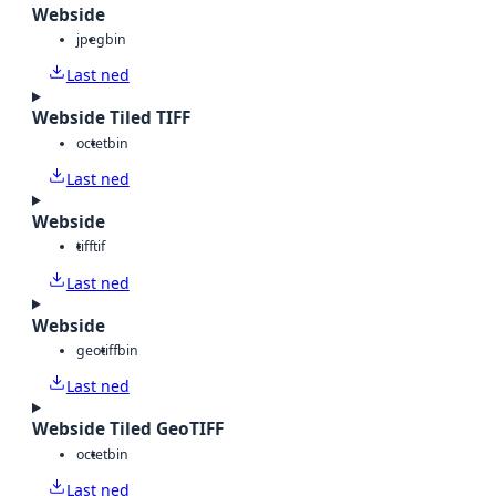
Webside
jpeg
bin
Last ned
Webside Tiled TIFF
octet
bin
Last ned
Webside
tiff
tif
Last ned
Webside
geotiff
bin
Last ned
Webside Tiled GeoTIFF
octet
bin
Last ned