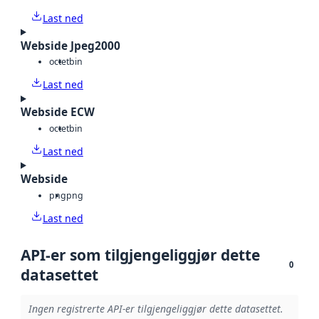
Last ned
Webside Jpeg2000
octet
bin
Last ned
Webside ECW
octet
bin
Last ned
Webside
png
png
Last ned
API-er som tilgjengeliggjør dette
0
datasettet
Ingen registrerte API-er tilgjengeliggjør dette datasettet.