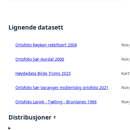
Lignende datasett
Ortofoto Røyken rektifisert 2008
Norg
Ortofoto Sør-Aurdal 2000
Norg
Høydedata Bilde Troms 2025
Kart
Ortofoto Sør-Varanger midlertidig ortofoto 2021
Norg
Ortofoto Larvik - Tjølling - Brunlanes 1966
Norg
Distribusjoner
8