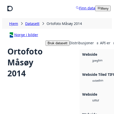
Hopp til hovedinnhold
Finn data
Meny
Hjem
Datasett
Ortofoto Måsøy 2014
Norge i bilder
Distribusjoner
API-er
Bruk datasett
8
Ortofoto
Webside
Måsøy
bin
jpeg
2014
Webside Tiled TIF
bin
octet
Webside
tif
tiff