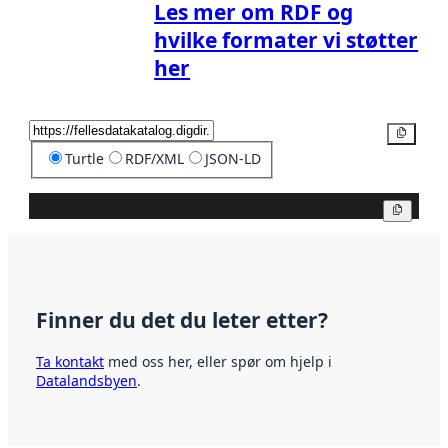
Les mer om RDF og
hvilke formater vi støtter
her
Kopier
Turtle
RDF/XML
JSON-LD
Kopier
Finner du det du leter etter?
Ta kontakt
med oss her, eller spør om hjelp i
Datalandsbyen
.