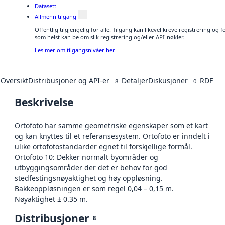
Datasett
Allmenn tilgang
Offentlig tilgjengelig for alle. Tilgang kan likevel kreve registrering og
som helst kan be om slik registrering og/eller API-nøkler.
Les mer om tilgangsnivåer her
Oversikt
Distribusjoner og API-er
Detaljer
Diskusjoner
RDF
8
0
Beskrivelse
Ortofoto har samme geometriske egenskaper som et kart
og kan knyttes til et referansesystem. Ortofoto er inndelt i
ulike ortofotostandarder egnet til forskjellige formål.
Ortofoto 10: Dekker normalt byområder og
utbyggingsområder der det er behov for god
stedfestingsnøyaktighet og høy oppløsning.
Bakkeoppløsningen er som regel 0,04 – 0,15 m.
Nøyaktighet ± 0.35 m.
Distribusjoner
8