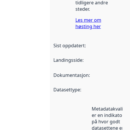
tidligere andre
steder.
Les mer om
høsting her
Sist oppdatert
:
Landingsside
:
Dokumentasjon
:
Datasettype
:
Metadatakvalitet
er en indikator
på hvor godt
datasettene er