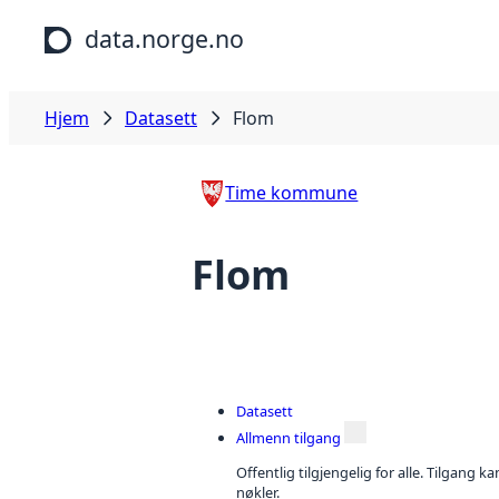
Hopp til hovedinnhold
data.norge.no
Hjem
Datasett
Flom
Time kommune
Flom
Datasett
Allmenn tilgang
Offentlig tilgjengelig for alle. Tilgang 
nøkler.