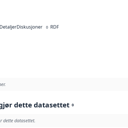
Detaljer
Diskusjoner
RDF
0
er.
gjør dette datasettet
0
r dette datasettet.