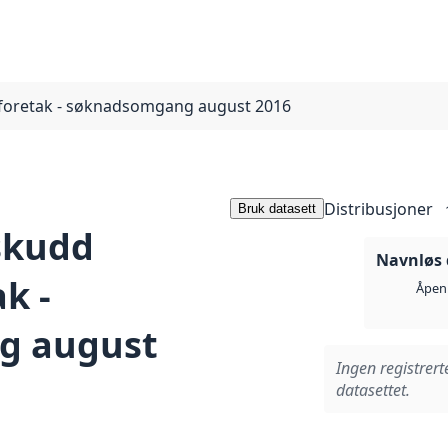
sforetak - søknadsomgang august 2016
Distribusjoner
Bruk datasett
skudd
Navnløs 
k -
Åpen 
g august
Ingen registrert
datasettet.