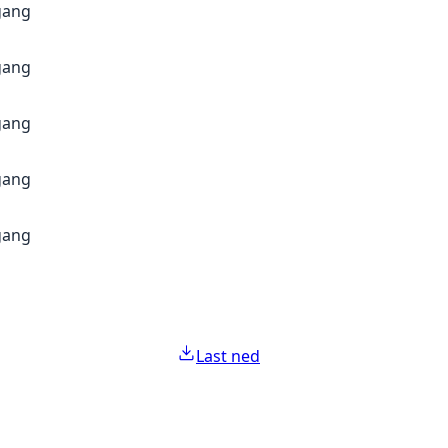
gang
gang
gang
gang
gang
Last ned