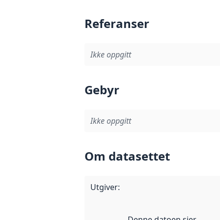
Referanser
Ikke oppgitt
Gebyr
Ikke oppgitt
Om datasettet
Utgiver
:
Denne datoen sier