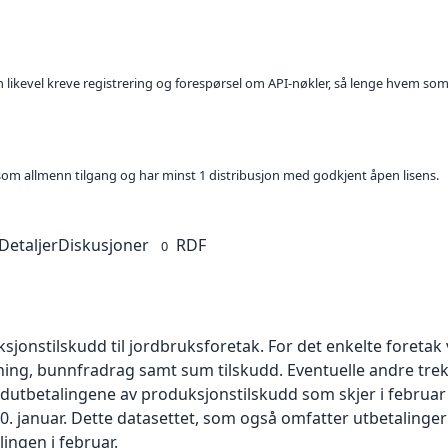
kan likevel kreve registrering og forespørsel om API-nøkler, så lenge hvem som
t som allmenn tilgang og har minst 1 distribusjon med godkjent åpen lisens.
Detaljer
Diskusjoner
RDF
0
sjonstilskudd til jordbruksforetak. For det enkelte foreta
g, bunnfradrag samt sum tilskudd. Eventuelle andre trekk
edutbetalingene av produksjonstilskudd som skjer i februar o
januar. Dette datasettet, som også omfatter utbetalinger
ingen i februar.