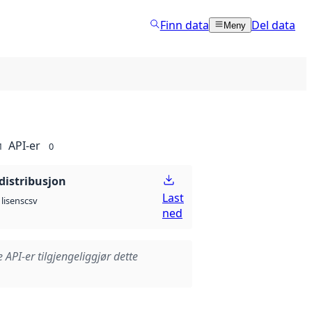
Finn data
Del data
Meny
API-er
1
0
distribusjon
Last
csv
lisens
ned
e API-er tilgjengeliggjør dette