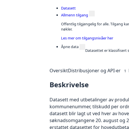
Datasett
Allmenn tilgang
Offentlig tilgjengelig for alle. Tilgang 
nøkler.
Les mer om tilgangsnivåer her
Åpne data
Datasettet er klassifiser
Oversikt
Distribusjoner og API-er
1
Beskrivelse
Datasett med utbetalinger av produk
kommunenummer, tilskudd per ordnin
datasett blir lagt ut ved hver av hov
søknadsomgangene 20. august og 20. 
erstattet datasettet for hovedutbetal