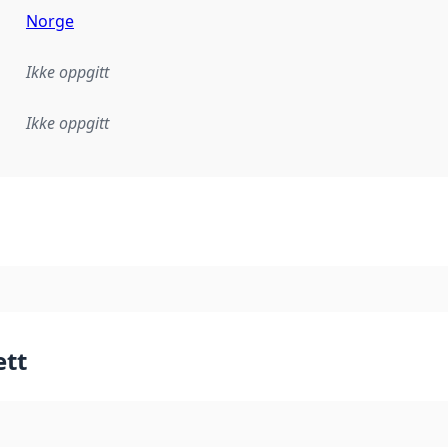
Norge
Ikke oppgitt
Ikke oppgitt
plementasjonsregel eller annen spesifikasjon, som ligger til
ett