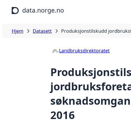
Hopp til hovedinnhold
data.norge.no
Hjem
Datasett
Produksjonstilskudd jordbruk
Landbruksdirektoratet
Produksjonstil
jordbruksforeta
søknadsomgan
2016