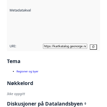
datasettene er
beskrevet ved
Metadatakvalitet
:
hjelp
avmetadata.
Les mer om
metadatakvalitet
her
URI:
Kopier
Tema
Regioner og byer
Nøkkelord
Ikke oppgitt
Diskusjoner på Datalandsbyen
0