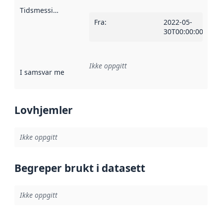
Tidsmessig avgrensning
:
Fra
:
2022-05-
30T00:00:00Z
Ikke oppgitt
I samsvar med
:
Referanse til en implementasjonsregel eller a
Lovhjemler
Ikke oppgitt
Begreper brukt i datasett
Ikke oppgitt