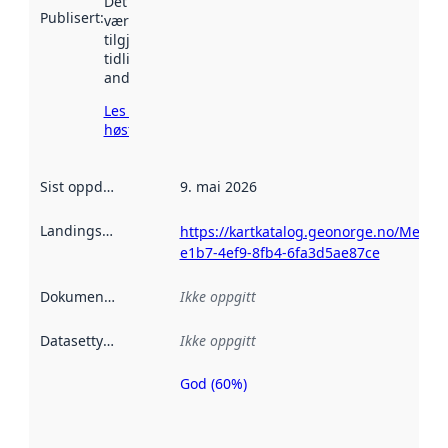
Det kan ha
Publisert
:
vært
tilgjengelig
tidligere
andre steder.
Les mer om
høsting her
Sist oppdatert
:
9. mai 2026
Landingsside
:
https://kartkatalog.geonorge.no/Metad
e1b7-4ef9-8fb4-6fa3d5ae87ce
Dokumentasjon
:
Ikke oppgitt
Datasettype
:
Ikke oppgitt
God (60%)
Metadatakvalitet
er en indikator
på hvor godt