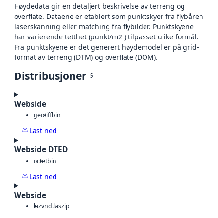
Høydedata gir en detaljert beskrivelse av terreng og
overflate. Dataene er etablert som punktskyer fra flybåren
laserskanning eller matching fra flybilder. Punktskyene
har varierende tetthet (punkt/m2 ) tilpasset ulike formål.
Fra punktskyene er det generert høydemodeller på grid-
format av terreng (DTM) og overflate (DOM).
Distribusjoner
5
Webside
geotiff
bin
Last ned
Webside DTED
octet
bin
Last ned
Webside
laz
vnd.laszip