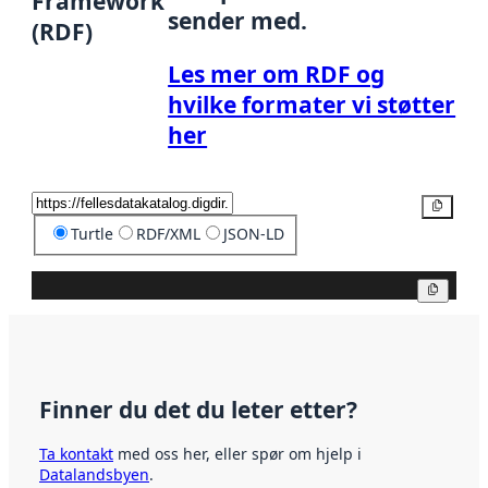
Framework
sender med.
(RDF)
Les mer om RDF og
hvilke formater vi støtter
her
Kopier
Turtle
RDF/XML
JSON-LD
Kopier
Finner du det du leter etter?
Ta kontakt
med oss her, eller spør om hjelp i
Datalandsbyen
.