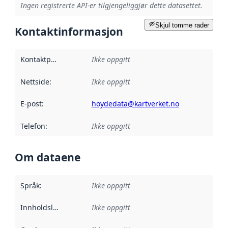
Ingen registrerte API-er tilgjengeliggjør dette datasettet.
Skjul tomme rader
Kontaktinformasjon
Kontaktpunkt
:
Ikke oppgitt
Nettside
:
Ikke oppgitt
E-post
:
hoydedata@kartverket.no
Telefon
:
Ikke oppgitt
Om dataene
Språk
:
Ikke oppgitt
Innholdsleverandører
Ikke oppgitt
: