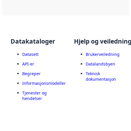
Datakataloger
Hjelp og veilednin
Datasett
Brukerveiledning
API-er
Datalandsbyen
Begreper
Teknisk
dokumentasjon
Informasjonsmodeller
Tjenester og
hendelser