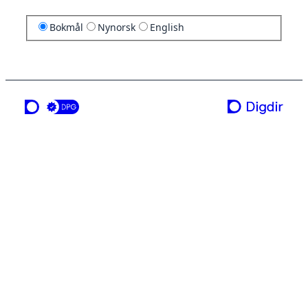
Bokmål
Nynorsk
English
en tjeneste fra