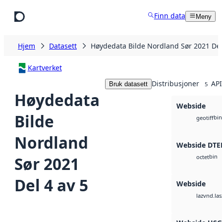
Hopp til hovedinnhold
Finn data
Meny
Hjem
Datasett
Høydedata Bilde Nordland Sør 2021 Del
Kartverket
Distribusjoner
API
Bruk datasett
5
Høydedata
Webside
Bilde
bin
geotiff
Nordland
Webside DTE
bin
Sør 2021
octet
Del 4 av 5
Webside
vnd.las
laz