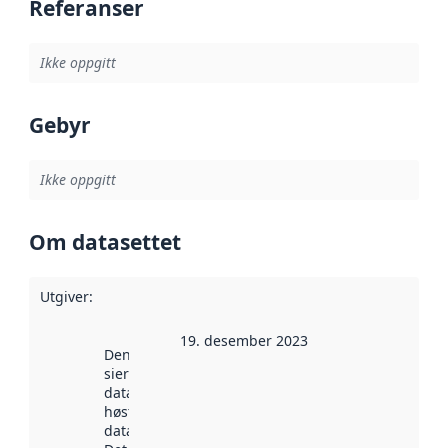
Referanser
Ikke oppgitt
Gebyr
Ikke oppgitt
Om datasettet
Utgiver
:
19. desember 2023
Denne datoen
sier når
datasettet ble
høstet av
data.norge.no.