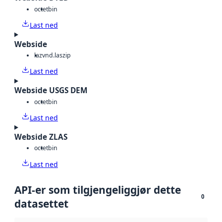
octet
bin
Last ned
Webside
laz
vnd.laszip
Last ned
Webside USGS DEM
octet
bin
Last ned
Webside ZLAS
octet
bin
Last ned
API-er som tilgjengeliggjør dette
0
datasettet