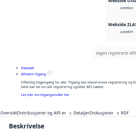
Webside US
bin
octet
Webside ZLA
bin
octet
Ingen registrerte API
Datasett
Allmenn tilgang
Offentlig tilgjengelig for alle. Tilgang kan likevel kreve registrering o
helst kan be om slik registrering og/eller API-nøkler.
Les mer om tilgangsnivåer her
Oversikt
Distribusjoner og API-er
Detaljer
Diskusjoner
RDF
5
0
Beskrivelse