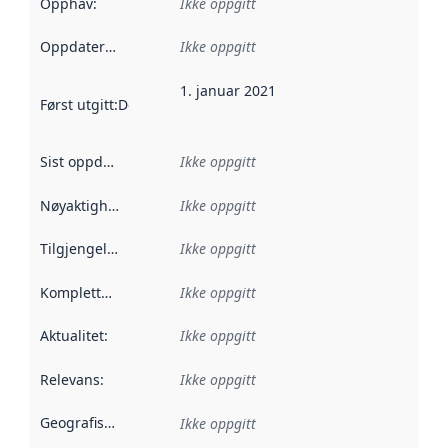
Opphav
:
Ikke oppgitt
Oppdateringsfrekvens
Ikke oppgitt
:
1. januar 2021
Først utgitt
:
Denne datoen sier når dataene i dette datasettet 
Sist oppdatert
:
Ikke oppgitt
Nøyaktighet
:
Ikke oppgitt
Tilgjengelighet
:
Ikke oppgitt
Kompletthet
:
Ikke oppgitt
Aktualitet
:
Ikke oppgitt
Relevans
:
Ikke oppgitt
Geografisk avgrensning
:
Ikke oppgitt