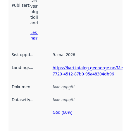
Det kan ha
Publisert
:
vært
tilgjengelig
tidligere
andre steder.
Les mer om
høsting her
Sist oppdatert
:
9. mai 2026
Landingsside
:
https://kartkatalog.geonorge.no/Metad
7720-4512-87b0-95a48304db96
Dokumentasjon
:
Ikke oppgitt
Datasettype
:
Ikke oppgitt
God (60%)
Metadatakvalitet
er en indikator
på hvor godt