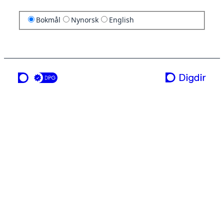
Bokmål
Nynorsk
English
en tjeneste fra