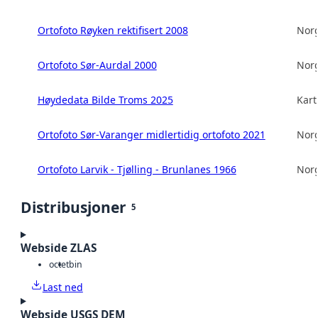
Ortofoto Røyken rektifisert 2008
Norg
Ortofoto Sør-Aurdal 2000
Norg
Høydedata Bilde Troms 2025
Kart
Ortofoto Sør-Varanger midlertidig ortofoto 2021
Norg
Ortofoto Larvik - Tjølling - Brunlanes 1966
Norg
Distribusjoner
5
Webside ZLAS
octet
bin
Last ned
Webside USGS DEM