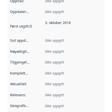
Opphav
:
Ikke oppgitt
Oppdateringsfrekvens
Ikke oppgitt
:
3. oktober 2016
Først utgitt
:
Denne datoen sier når dataene i dette datasettet 
Sist oppdatert
:
Ikke oppgitt
Nøyaktighet
:
Ikke oppgitt
Tilgjengelighet
:
Ikke oppgitt
Kompletthet
:
Ikke oppgitt
Aktualitet
:
Ikke oppgitt
Relevans
:
Ikke oppgitt
Geografisk avgrensning
:
Ikke oppgitt