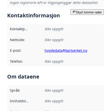
Ingen registrerte API-er tilgjengeliggjør dette datasettet.
Skjul tomme rader
Kontaktinformasjon
Kontaktpunkt
:
Ikke oppgitt
Nettside
:
Ikke oppgitt
E-post
:
hoydedata@kartverket.no
Telefon
:
Ikke oppgitt
Om dataene
Språk
:
Ikke oppgitt
Innholdsleverandører
Ikke oppgitt
: