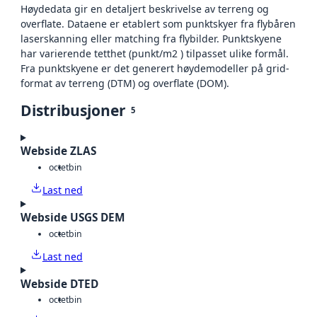
Høydedata gir en detaljert beskrivelse av terreng og
overflate. Dataene er etablert som punktskyer fra flybåren
laserskanning eller matching fra flybilder. Punktskyene
har varierende tetthet (punkt/m2 ) tilpasset ulike formål.
Fra punktskyene er det generert høydemodeller på grid-
format av terreng (DTM) og overflate (DOM).
Distribusjoner
5
Webside ZLAS
octet
bin
Last ned
Webside USGS DEM
octet
bin
Last ned
Webside DTED
octet
bin