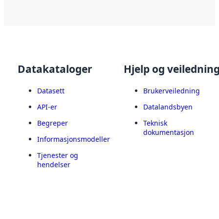
Datakataloger
Hjelp og veilednin
Datasett
Brukerveiledning
API-er
Datalandsbyen
Begreper
Teknisk
dokumentasjon
Informasjonsmodeller
Tjenester og
hendelser