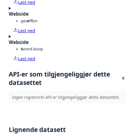
Last ned
Webside
geotiff
bin
Last ned
Webside
laz
vnd.laszip
Last ned
API-er som tilgjengeliggjør dette
0
datasettet
Ingen registrerte API-er tilgjengeliggjør dette datasettet.
Lignende datasett