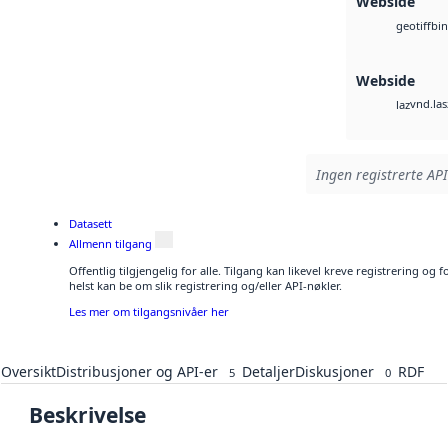
Webside
bin
geotiff
Webside
vnd.las
laz
Ingen registrerte API
Datasett
Allmenn tilgang
Offentlig tilgjengelig for alle. Tilgang kan likevel kreve registrering o
helst kan be om slik registrering og/eller API-nøkler.
Les mer om tilgangsnivåer her
Oversikt
Distribusjoner og API-er
Detaljer
Diskusjoner
RDF
5
0
Beskrivelse