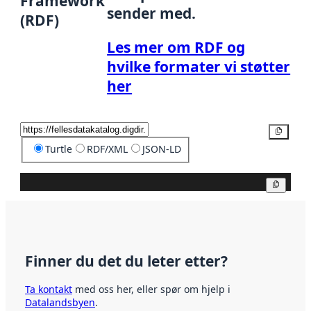
Framework
sender med.
(RDF)
Les mer om RDF og
hvilke formater vi støtter
her
Kopier
Turtle
RDF/XML
JSON-LD
Kopier
Finner du det du leter etter?
Ta kontakt
med oss her, eller spør om hjelp i
Datalandsbyen
.