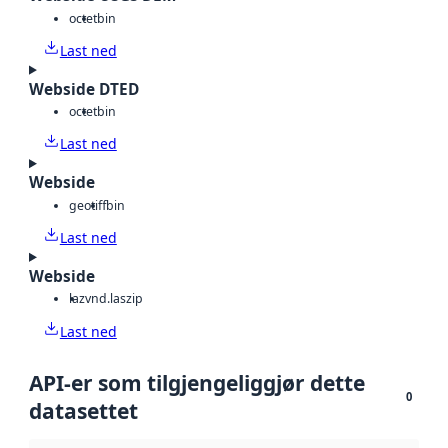
octet
bin
Last ned
Webside DTED
octet
bin
Last ned
Webside
geotiff
bin
Last ned
Webside
laz
vnd.laszip
Last ned
API-er som tilgjengeliggjør dette
0
datasettet