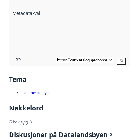
datasettene er
beskrevet ved
Metadatakvalitet
:
hjelp
avmetadata.
Les mer om
metadatakvalitet
her
URI:
Kopier
Tema
Regioner og byer
Nøkkelord
Ikke oppgitt
Diskusjoner på Datalandsbyen
0