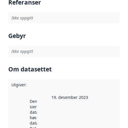
Referanser
Ikke oppgitt
Gebyr
Ikke oppgitt
Om datasettet
Utgiver
:
19. desember 2023
Denne datoen
sier når
datasettet ble
høstet av
data.norge.no.