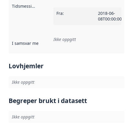
Tidsmessig avgrensning
:
Fra
:
2018-06-
08T00:00:00Z
Ikke oppgitt
I samsvar med
:
Referanse til en implementasjonsregel eller a
Lovhjemler
Ikke oppgitt
Begreper brukt i datasett
Ikke oppgitt