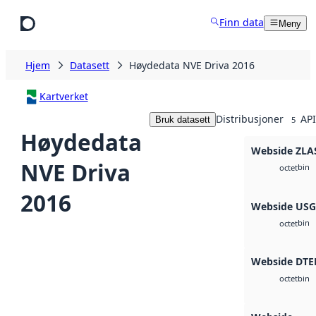
Hopp til hovedinnhold
Finn data
Meny
Hjem
Datasett
Høydedata NVE Driva 2016
Kartverket
Distribusjoner
API
Bruk datasett
5
Høydedata
Webside ZLA
NVE Driva
bin
octet
2016
Webside US
bin
octet
Webside DTE
bin
octet