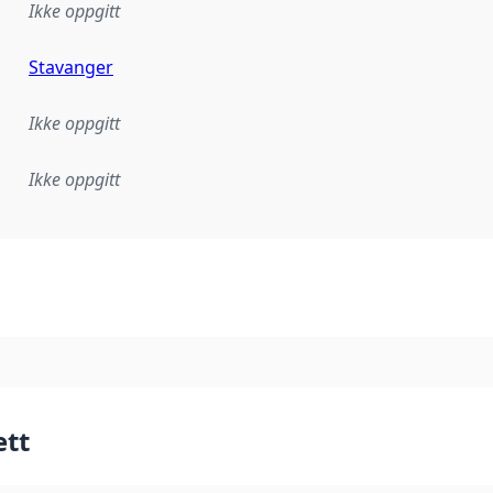
Ikke oppgitt
Stavanger
Ikke oppgitt
Ikke oppgitt
plementasjonsregel eller annen spesifikasjon, som ligger til
ett