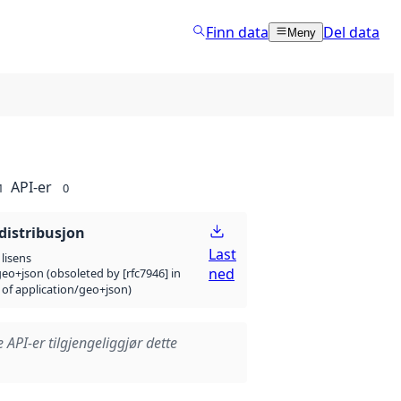
Finn data
Del data
Meny
API-er
1
0
distribusjon
Last
lisens
ned
eo+json (obsoleted by [rfc7946] in
 of application/geo+json)
e API-er tilgjengeliggjør dette