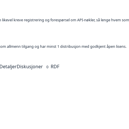
kan likevel kreve registrering og forespørsel om API-nøkler, så lenge hvem som
t som allmenn tilgang og har minst 1 distribusjon med godkjent åpen lisens.
Detaljer
Diskusjoner
RDF
0