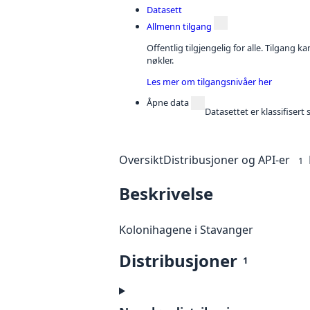
Datasett
Allmenn tilgang
Offentlig tilgjengelig for alle. Tilgang 
nøkler.
Les mer om tilgangsnivåer her
Åpne data
Datasettet er klassifiser
Oversikt
Distribusjoner og API-er
1
Beskrivelse
Kolonihagene i Stavanger
Distribusjoner
1