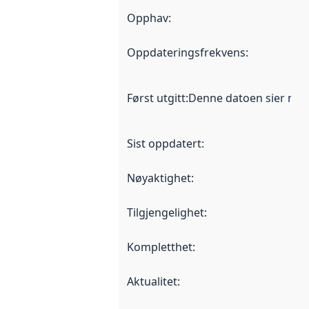
Opphav
:
Oppdateringsfrekvens
:
Først utgitt
:
Denne datoen sier når d
Sist oppdatert
:
Nøyaktighet
:
Tilgjengelighet
:
Kompletthet
:
Aktualitet
: