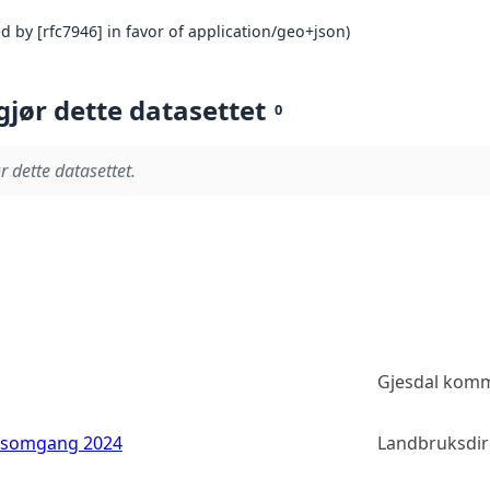
 by [rfc7946] in favor of application/geo+json)
gjør dette datasettet
0
r dette datasettet.
Gjesdal kom
adsomgang 2024
Landbruksdir