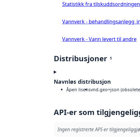
Statistikk fra tilskuddsordningen
Vannverk - behandlingsanlegg_i
Vannverk - Vann levert til andre
Distribusjoner
1
Navnløs distribusjon
Åpen lisens
vnd.geo+json (obsoleted
API-er som tilgjengelig
Ingen registrerte API-er tilgjengeliggjø