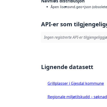
Navnløs distribusjon
Åpen lisens
vnd.geo+json (obsoleted
API-er som tilgjengelig
Ingen registrerte API-er tilgjengeliggjø
Lignende datasett
Grillplasser i Gjesdal kommune
Regionale miljøtilskudd – søkn