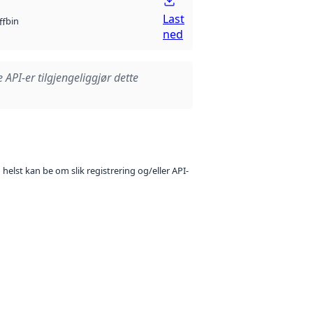
Last
bin
ff
ned
e API-er tilgjengeliggjør dette
 helst kan be om slik registrering og/eller API-