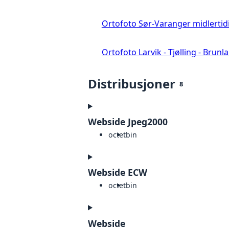
Ortofoto Sør-Varanger midlertid
Ortofoto Larvik - Tjølling - Brunl
Distribusjoner
8
Webside Jpeg2000
octet
bin
Webside ECW
octet
bin
Webside