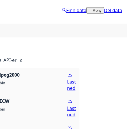
Finn data
Del data
Meny
API-er
8
0
Jpeg2000
Last
bin
ned
 ECW
Last
bin
ned