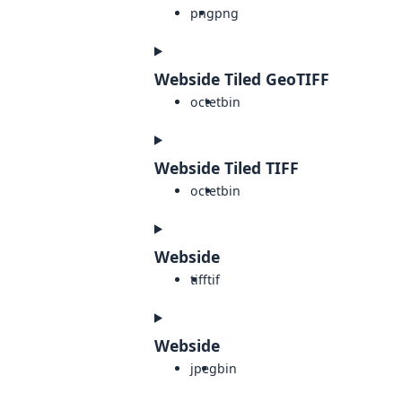
png
png
Webside Tiled GeoTIFF
octet
bin
Webside Tiled TIFF
octet
bin
Webside
tiff
tif
Webside
jpeg
bin