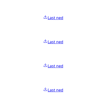
Last ned
Last ned
Last ned
Last ned