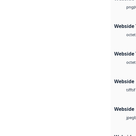
p
png
Webside 
octet
Webside 
octet
Webside
tif
tiff
Webside
jpeg