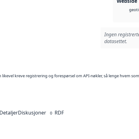
Webside
geoti
Ingen registrert
datasettet.
kan likevel kreve registrering og forespørsel om API-nøkler, så lenge hvem som
Detaljer
Diskusjoner
RDF
0