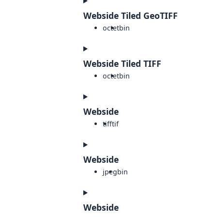
Webside Tiled GeoTIFF
octet
bin
Webside Tiled TIFF
octet
bin
Webside
tiff
tif
Webside
jpeg
bin
Webside