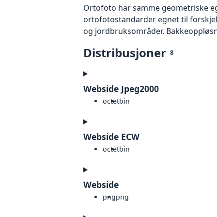
Ortofoto har samme geometriske egen
ortofotostandarder egnet til forskj
og jordbruksområder. Bakkeoppløsnin
Distribusjoner
8
Webside Jpeg2000
octet
bin
Webside ECW
octet
bin
Webside
png
png