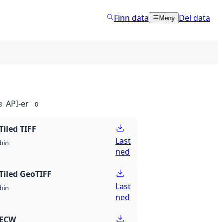
Finn data
Del data
Meny
API-er
8
0
Tiled TIFF
Last
bin
ned
Tiled GeoTIFF
Last
bin
ned
 ECW