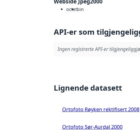
Webside Jpeg2000
octet
bin
API-er som tilgjengelig
Ingen registrerte API-er tilgjengeliggjø
Lignende datasett
Ortofoto Røyken rektifisert 2008
Ortofoto Sør-Aurdal 2000