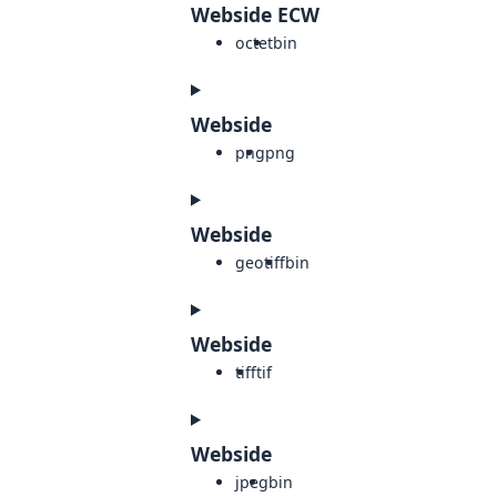
Webside ECW
octet
bin
Webside
png
png
Webside
geotiff
bin
Webside
tiff
tif
Webside
jpeg
bin