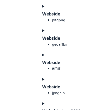
Webside
png
png
Webside
geotiff
bin
Webside
tiff
tif
Webside
jpeg
bin