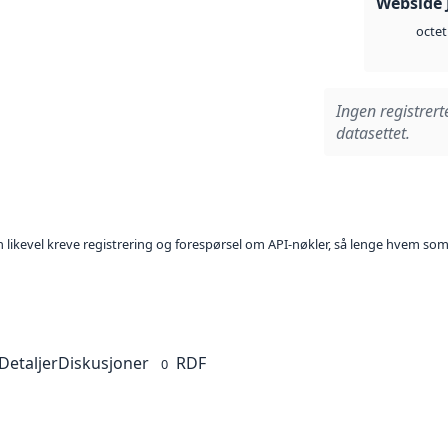
Webside 
octet
Ingen registrert
datasettet.
kan likevel kreve registrering og forespørsel om API-nøkler, så lenge hvem som
Detaljer
Diskusjoner
RDF
0