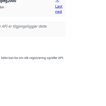
Jpeg2000
Last
bin
ned
e API-er tilgjengeliggjør dette
 helst kan be om slik registrering og/eller API-