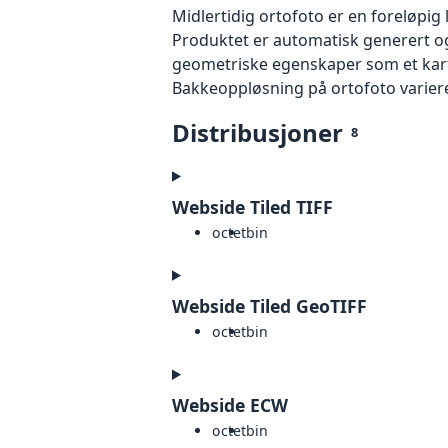
Midlertidig ortofoto er en foreløpig
Produktet er automatisk generert og
geometriske egenskaper som et kart f
Bakkeoppløsning på ortofoto varierer f
Distribusjoner
8
Webside Tiled TIFF
octet
bin
Webside Tiled GeoTIFF
octet
bin
Webside ECW
octet
bin