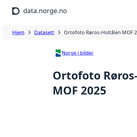
Hopp til hovedinnhold
data.norge.no
Hjem
Datasett
Ortofoto Røros-Holtålen MOF 
Norge i bilder
Ortofoto Røros
MOF 2025