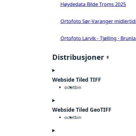
Høydedata Bilde Troms 2025
Ortofoto Sør-Varanger midlertid
Ortofoto Larvik - Tjølling - Brunl
Distribusjoner
8
Webside Tiled TIFF
octet
bin
Webside Tiled GeoTIFF
octet
bin