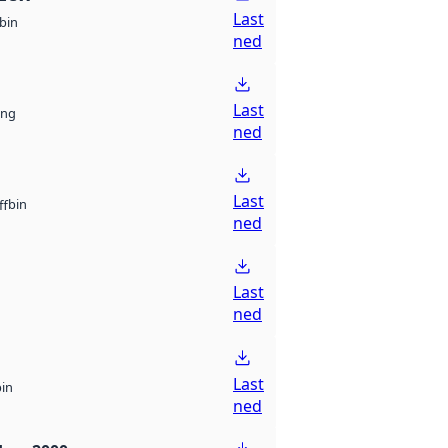
Last
bin
ned
Last
ng
ned
Last
bin
ff
ned
Last
ned
Last
bin
ned