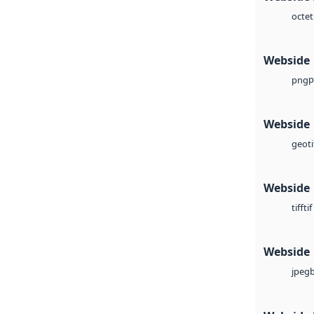
octet
Webside
p
png
Webside
geoti
Webside
tif
tiff
Webside
jpeg