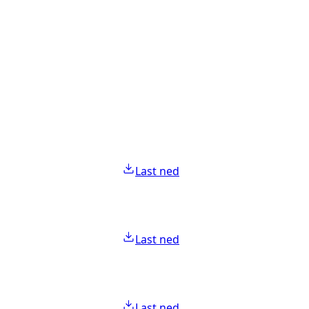
Last ned
Last ned
Last ned