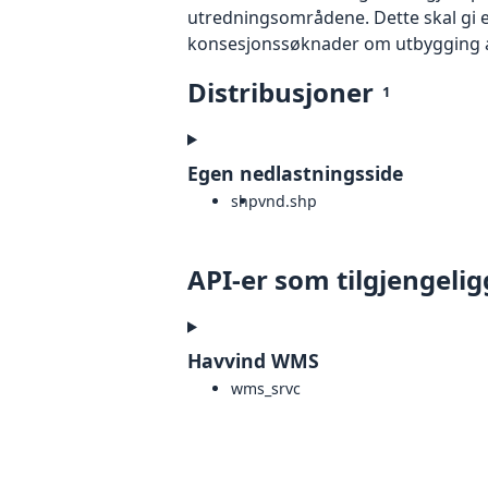
utredningsområdene. Dette skal gi e
konsesjonssøknader om utbygging a
Distribusjoner
1
Egen nedlastningsside
shp
vnd.shp
API-er som tilgjengelig
Havvind WMS
wms_srvc