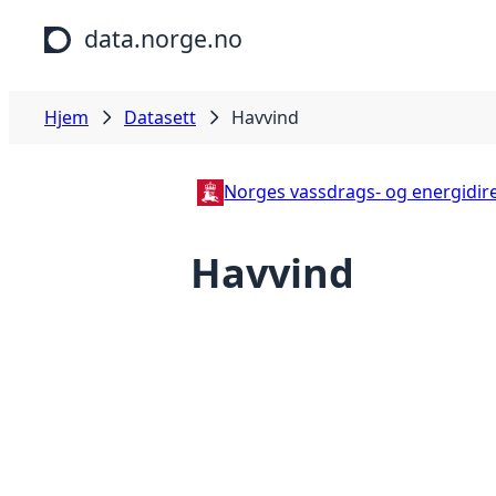
Hopp til hovedinnhold
data.norge.no
Hjem
Datasett
Havvind
Norges vassdrags- og energidir
Havvind