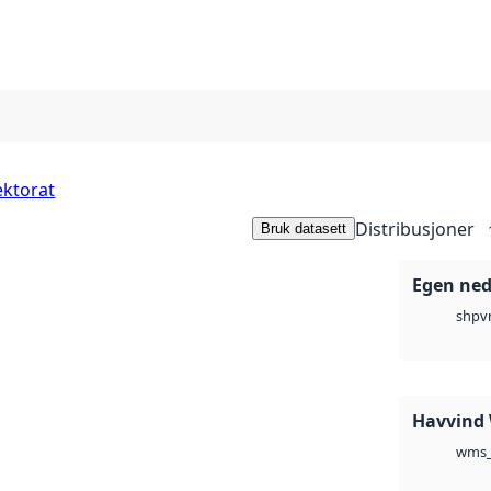
ektorat
Distribusjoner
Bruk datasett
Egen ned
v
shp
Havvind
wms_