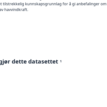
t tilstrekkelig kunnskapsgrunnlag for å gi anbefalinger o
v havvindkraft.
gjør dette datasettet
1