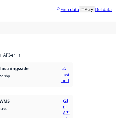
Finn data
Del data
Meny
API-er
1
1
lastningsside
Last
nd.shp
ned
 WMS
Gå
til
srvc
API