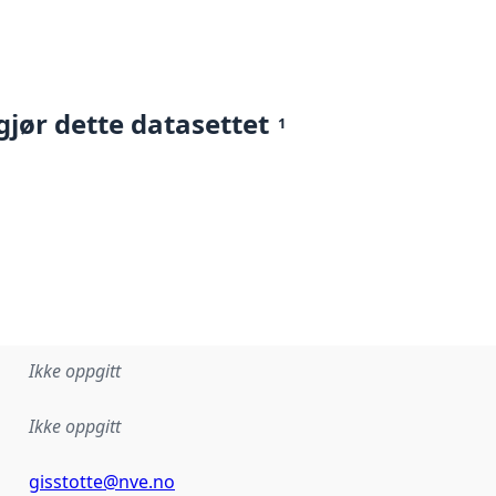
gjør dette datasettet
1
Ikke oppgitt
Ikke oppgitt
gisstotte@nve.no