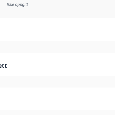
Ikke oppgitt
plementasjonsregel eller annen spesifikasjon, som ligger til
ett