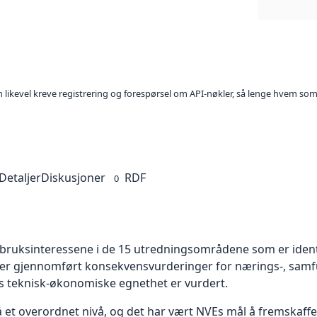
kan likevel kreve registrering og forespørsel om API-nøkler, så lenge hvem som
Detaljer
Diskusjoner
RDF
0
albruksinteressene i de 15 utredningsområdene som er identi
 er gjennomført konsekvensvurderinger for nærings-, samfu
teknisk-økonomiske egnethet er vurdert.
 et overordnet nivå, og det har vært NVEs mål å fremskaf