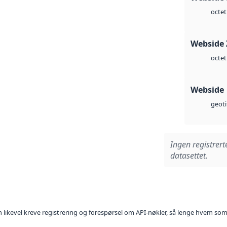
octet
Webside 
octet
Webside
geoti
Ingen registrert
datasettet.
kan likevel kreve registrering og forespørsel om API-nøkler, så lenge hvem som