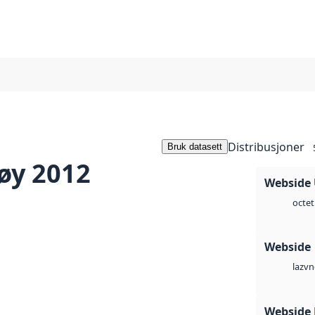
Distribusjoner
Bruk datasett
øy 2012
Webside
octet
Webside
vn
laz
Webside