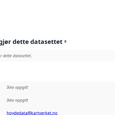
gjør dette datasettet
0
r dette datasettet.
Ikke oppgitt
Ikke oppgitt
hoydedata@kartverket.no