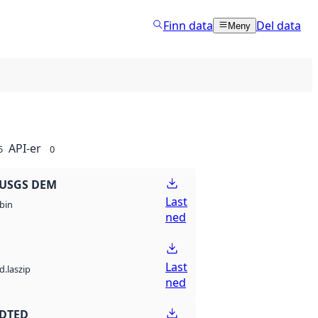
Finn data
Del data
Meny
API-er
5
0
 USGS DEM
Last
bin
ned
Last
d.laszip
ned
 DTED