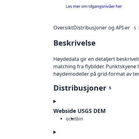
Les mer om tilgangsnivåer her
Oversikt
Distribusjoner og API-er
5
Beskrivelse
Høydedata gir en detaljert beskrivel
matching fra flybilder. Punktskyene 
høydemodeller på grid-format av te
Distribusjoner
5
Webside USGS DEM
octet
bin