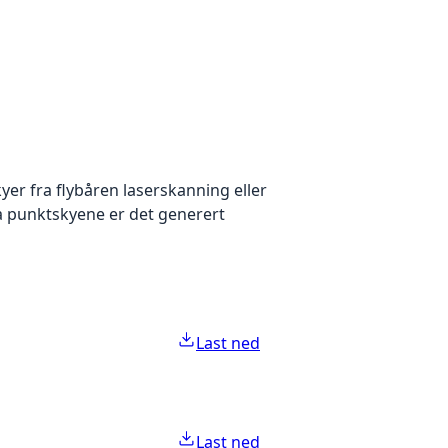
yer fra flybåren laserskanning eller
ra punktskyene er det generert
Last ned
Last ned