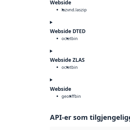
Webside
laz
vnd.laszip
Webside DTED
octet
bin
Webside ZLAS
octet
bin
Webside
geotiff
bin
API-er som tilgjengelig