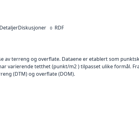
Detaljer
Diskusjoner
RDF
0
se av terreng og overflate. Dataene er etablert som punktsk
har varierende tetthet (punkt/m2 ) tilpasset ulike formål. F
rreng (DTM) og overflate (DOM).