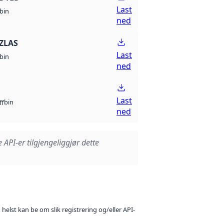
Last
bin
ned
ZLAS
Last
bin
ned
Last
bin
ff
ned
e API-er tilgjengeliggjør dette
 helst kan be om slik registrering og/eller API-