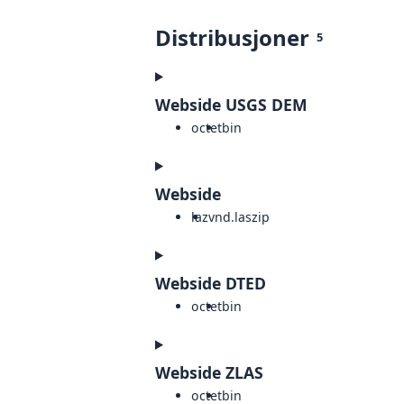
Distribusjoner
5
Webside USGS DEM
octet
bin
Webside
laz
vnd.laszip
Webside DTED
octet
bin
Webside ZLAS
octet
bin