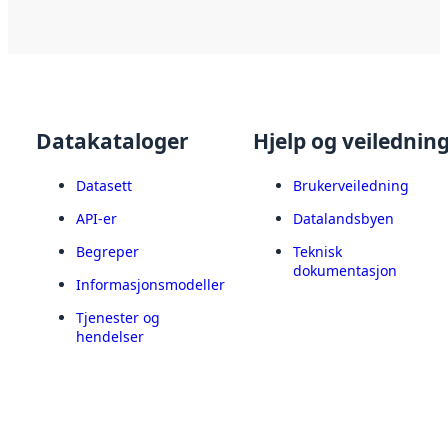
Datakataloger
Hjelp og veilednin
Datasett
Brukerveiledning
API-er
Datalandsbyen
Begreper
Teknisk
dokumentasjon
Informasjonsmodeller
Tjenester og
hendelser