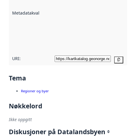
datasettene er
beskrevet ved
Metadatakvalitet
:
hjelp
avmetadata.
Les mer om
metadatakvalitet
her
URI:
Kopier
Tema
Regioner og byer
Nøkkelord
Ikke oppgitt
Diskusjoner på Datalandsbyen
0