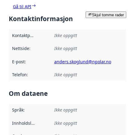
Gå til API
Skjul tomme rader
Kontaktinformasjon
Kontaktpunkt
:
Ikke oppgitt
Nettside
:
Ikke oppgitt
E-post
:
anders.skoglund@npolar.no
Telefon
:
Ikke oppgitt
Om dataene
Språk
:
Ikke oppgitt
Innholdsleverandører
Ikke oppgitt
: