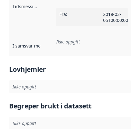
Tidsmessig avgrensning
:
Fra
:
2018-03-
05T00:00:00Z
Ikke oppgitt
I samsvar med
:
Referanse til en implementasjonsregel eller a
Lovhjemler
Ikke oppgitt
Begreper brukt i datasett
Ikke oppgitt