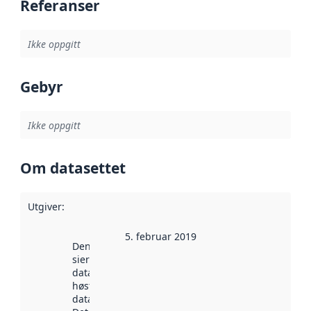
Referanser
Ikke oppgitt
Gebyr
Ikke oppgitt
Om datasettet
Utgiver
:
5. februar 2019
Denne datoen
sier når
datasettet ble
høstet av
data.norge.no.