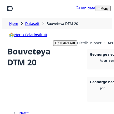
Hopp til hovedinnhold
Finn data
Meny
Hjem
Datasett
Bouvetøya DTM 20
Norsk Polarinstitutt
Distribusjoner
API
Bruk datasett
1
Bouvetøya
Geonorge ned
DTM 20
Åpen lisen
Geonorge ned
ppt
Datasett