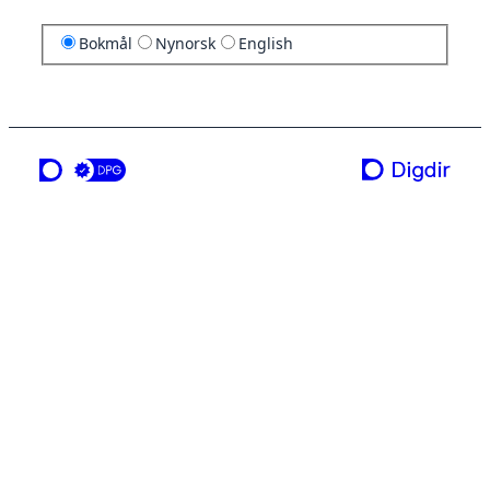
Bokmål
Nynorsk
English
en tjeneste fra