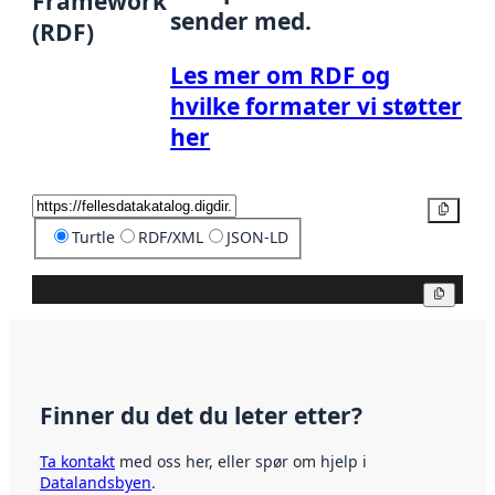
Framework
sender med.
(RDF)
Les mer om RDF og
hvilke formater vi støtter
her
Kopier
Turtle
RDF/XML
JSON-LD
Kopier
Finner du det du leter etter?
Ta kontakt
med oss her, eller spør om hjelp i
Datalandsbyen
.