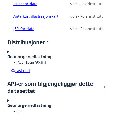
S100 Kartdata
Norsk Polarinstitutt
Antarktis, illustrasjonskart
Norsk Polarinstitutt
J50 Kartdata
Norsk Polarinstitutt
Distribusjoner
1
Geonorge nedlastning
Åpen lisens
API
tiff
tif
Last ned
API-er som tilgjengeliggjør dette
1
datasettet
Geonorge nedlastning
ppt