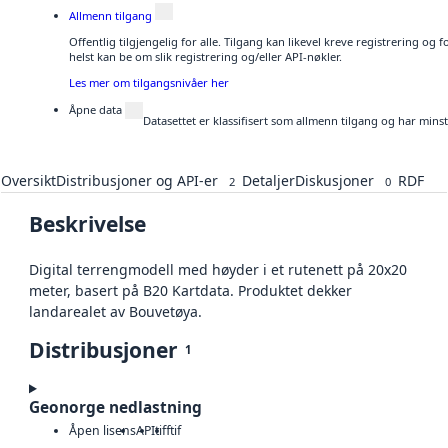
Allmenn tilgang
Offentlig tilgjengelig for alle. Tilgang kan likevel kreve registrering o
helst kan be om slik registrering og/eller API-nøkler.
Les mer om tilgangsnivåer her
Åpne data
Datasettet er klassifisert som allmenn tilgang og har mins
Oversikt
Distribusjoner og API-er
Detaljer
Diskusjoner
RDF
2
0
Beskrivelse
Digital terrengmodell med høyder i et rutenett på 20x20
meter, basert på B20 Kartdata. Produktet dekker
landarealet av Bouvetøya.
Distribusjoner
1
Geonorge nedlastning
Åpen lisens
API
tiff
tif