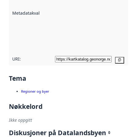
datasettene er
beskrevet ved
Metadatakvalitet
:
hjelp
avmetadata.
Les mer om
metadatakvalitet
her
URI:
Kopier
Tema
Regioner og byer
Nøkkelord
Ikke oppgitt
Diskusjoner på Datalandsbyen
0