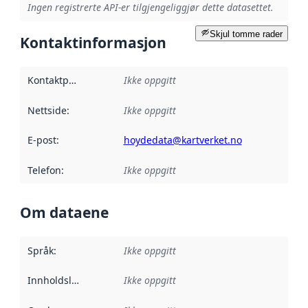
Ingen registrerte API-er tilgjengeliggjør dette datasettet.
Skjul tomme rader
Kontaktinformasjon
Kontaktpunkt
:
Ikke oppgitt
Nettside
:
Ikke oppgitt
E-post
:
hoydedata@kartverket.no
Telefon
:
Ikke oppgitt
Om dataene
Språk
:
Ikke oppgitt
Innholdsleverandører
Ikke oppgitt
: