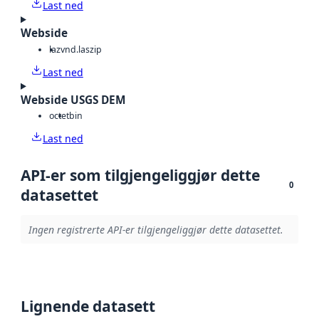
Last ned
Webside
laz
vnd.laszip
Last ned
Webside USGS DEM
octet
bin
Last ned
API-er som tilgjengeliggjør dette
0
datasettet
Ingen registrerte API-er tilgjengeliggjør dette datasettet.
Lignende datasett