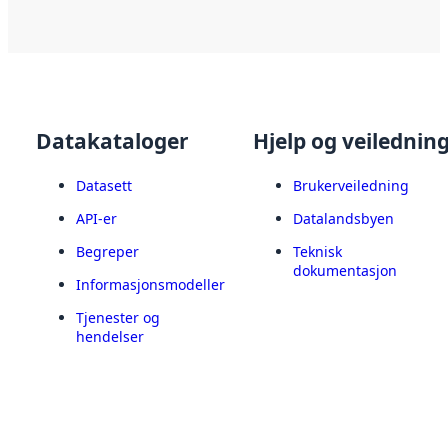
Datakataloger
Hjelp og veilednin
Datasett
Brukerveiledning
API-er
Datalandsbyen
Begreper
Teknisk
dokumentasjon
Informasjonsmodeller
Tjenester og
hendelser