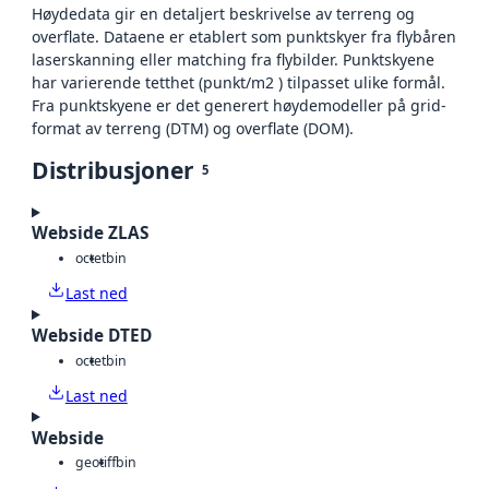
Høydedata gir en detaljert beskrivelse av terreng og
overflate. Dataene er etablert som punktskyer fra flybåren
laserskanning eller matching fra flybilder. Punktskyene
har varierende tetthet (punkt/m2 ) tilpasset ulike formål.
Fra punktskyene er det generert høydemodeller på grid-
format av terreng (DTM) og overflate (DOM).
Distribusjoner
5
Webside ZLAS
octet
bin
Last ned
Webside DTED
octet
bin
Last ned
Webside
geotiff
bin