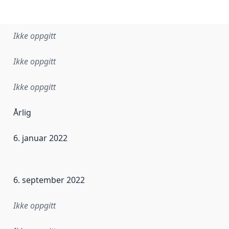
Ikke oppgitt
Ikke oppgitt
Ikke oppgitt
Årlig
6. januar 2022
ataene i dette datasettet første gang ble utgitt. Det kan ha
6. september 2022
Ikke oppgitt