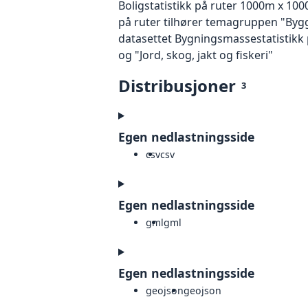
Boligstatistikk på ruter 1000m x 1000
på ruter tilhører temagruppen "Bygg
datasettet Bygningsmassestatistikk 
og "Jord, skog, jakt og fiskeri"
Distribusjoner
3
Egen nedlastningsside
csv
csv
Egen nedlastningsside
gml
gml
Egen nedlastningsside
geojson
geojson