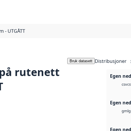
00m - UTGÅTT
Distribusjoner
Bruk datasett
 på rutenett
Egen ned
T
cs
csv
Egen ned
g
gml
Egen ned