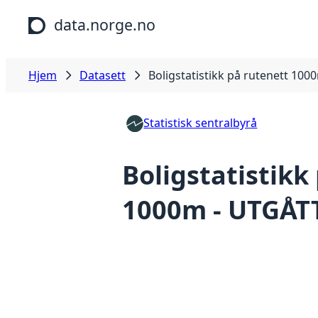
Hopp til hovedinnhold
data.norge.no
Hjem
Datasett
Boligstatistikk på rutenett 10
Statistisk sentralbyrå
Boligstatistikk
1000m - UTGÅT