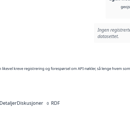
geoj
Ingen registrert
datasettet.
kan likevel kreve registrering og forespørsel om API-nøkler, så lenge hvem som
Detaljer
Diskusjoner
RDF
0