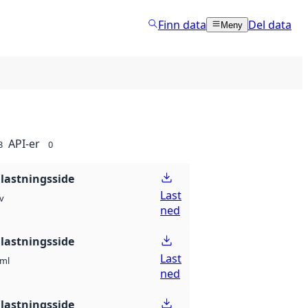
Finn data
Del data
Meny
API-er
3
0
lastningsside
Last
v
ned
lastningsside
Last
ml
ned
lastningsside