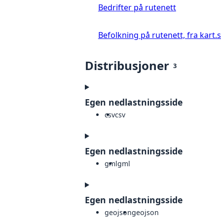
Bedrifter på rutenett
Befolkning på rutenett, fra kart.
Distribusjoner
3
Egen nedlastningsside
csv
csv
Egen nedlastningsside
gml
gml
Egen nedlastningsside
geojson
geojson