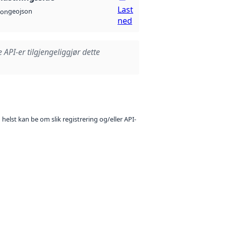
Last
geojson
son
ned
e API-er tilgjengeliggjør dette
 helst kan be om slik registrering og/eller API-