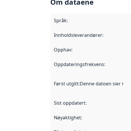
Om dataene
Språk
:
Innholdsleverandører
:
Opphav
:
Oppdateringsfrekvens
:
Først utgitt
:
Denne datoen sier når d
Sist oppdatert
:
Nøyaktighet
: